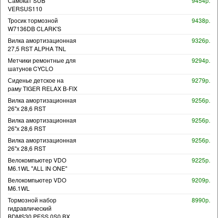
Самокат SUB
9454р.
VERSUS110
Тросик тормозной
9438р.
W7136DB CLARK'S
Вилка амортизационная
9326р.
27,5 RST ALPHA TNL
Метчики ремонтные для
9294р.
шатунов CYCLO
Сиденье детское на
9279р.
раму TIGER RELAX B-FIX
Вилка амортизационная
9256р.
26"х 28,6 RST
Вилка амортизационная
9256р.
26"х 28,6 RST
Вилка амортизационная
9256р.
26"х 28,6 RST
Велокомпьютер VDO
9225р.
M6.1WL "ALL IN ONE"
Велокомпьютер VDO
9209р.
M6.1WL
Тормозной набор
8990р.
гидравлический
BDMS30.PESS.0S0.BX