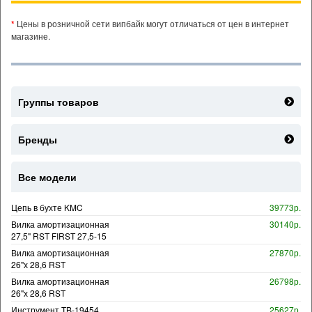
*
Цены в розничной сети випбайк могут отличаться от цен в интернет
магазине.
Группы товаров
Бренды
Все модели
Цепь в бухте KMC
39773р.
Вилка амортизационная
30140р.
27,5" RST FIRST 27,5-15
Вилка амортизационная
27870р.
26"х 28,6 RST
Вилка амортизационная
26798р.
26"х 28,6 RST
Инструмент TB-19454
25627р.