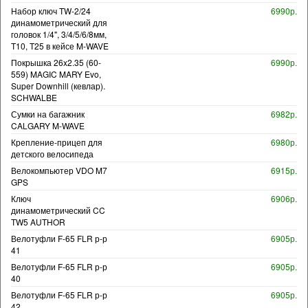
Набор ключ TW-2/24
6990р.
динамометрический для
головок 1/4", 3/4/5/6/8мм,
T10, T25 в кейсе M-WAVE
Покрышка 26x2.35 (60-
6990р.
559) MAGIC MARY Evo,
Super Downhill (кевлар).
SCHWALBE
Сумки на багажник
6982р.
CALGARY M-WAVE
Крепление-прицеп для
6980р.
детского велосипеда
Велокомпьютер VDO M7
6915р.
GPS
Ключ
6906р.
динамометрический CC
TW5 AUTHOR
Велотуфли F-65 FLR р-р
6905р.
41
Велотуфли F-65 FLR р-р
6905р.
40
Велотуфли F-65 FLR р-р
6905р.
42