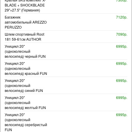
BLADE + SHOCKBLADE
29"+27.5" (Германия)
Багажник
7120р.
автомобильный AREZZO
PERUZZO
Шлем спортивный Root
7090р.
181 59-61см AUTHOR
Уницикл 20"
6995р.
(одноколесный
велосипед) черный FUN
Уницикл 20"
6995р.
(одноколесный
велосипед) красный FUN
Уницикл 20"
6995р.
(одноколесный
велосипед) синий FUN
Уницикл 20"
6995р.
(одноколесный
велосипед) желтый FUN
Уницикл 20"
6995р.
(одноколесный
велосипед) серебристый
FUN