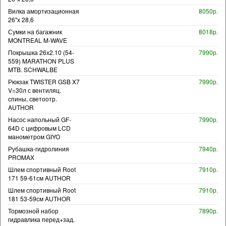
Вилка амортизационная
8050р.
26"х 28,6
Сумки на багажник
8018р.
MONTREAL M-WAVE
Покрышка 26x2.10 (54-
7990р.
559) MARATHON PLUS
MTB. SCHWALBE
Рюкзак TWISTER GSB X7
7990р.
V=30л с вентиляц.
спины, светоотр.
AUTHOR
Насос напольный GF-
7990р.
64D с цифровым LCD
манометром GIYO
Рубашка-гидролиния
7940р.
PROMAX
Шлем спортивный Root
7910р.
171 59-61см AUTHOR
Шлем спортивный Root
7910р.
181 53-59см AUTHOR
Тормозной набор
7890р.
гидравлика перед+зад.