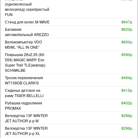
(одноколесный
велосипед) серебристый
FUN
Стенд для колес M-WAVE
8647р.
Багажник
8620р.
автомобильный AREZZO
Велокомпьютер VDO
8600р.
M5WL "ALL IN ONE"
Покрышка 26x2.35 (60-
8590р.
559) MAGIC MARY Evo
Super Trail TLE(кевлар).
SCHWALBE
Тросик переключения
8494р.
W7139DB CLARK'S
Сиденье детское на
8415р.
раму TIGER BELLELLI
Рубашка-гидролиния
8402р.
PROMAX
Велокуртка 13F WINTER
8296р.
JET AUTHOR р-р M
Велокуртка 13F WINTER
8296р.
JET AUTHOR р-р XL