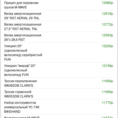
Прицеп для перевозки
12980р.
грузов M-WAVE
Вилка амортизационная
12918р.
29" RST AERIAL 29 TNL
Вилка амортизационная
12772р.
27,5" RST AERIAL TNL
Вилка амортизационная
12563р.
26"х 28,6 RST
Уницикл 20"
12226р.
(одноколесный
велосипед) серебристый
FUN
Уницикл-"жираф" 20"
12158р.
(одноколесный
велосипед) FUN
Тросик переключения
11956р.
W6082DB CLARK'S
Тросик тормозной
11956р.
W6053DB CLARK'S
Набор инструментов
11770р.
универсальный YC-748
BIKEHAND
Велотренажер M-WAVE
11677р.