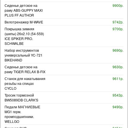
Сиденье детское на
9900р.
раму ABS-GUPPY MAXI
PLUS FF AUTHOR
Велотренажер M-WAVE
9742р.
Покрышка зимняя
9700р.
(шипы) 26x2.10 (54-559)
ICE SPIKER PRO.
SCHWALBE
Набор инструментов
9690р.
универсальный YC-721
BIKEHAND
Сиденье детское на
9630р.
раму TIGER RELAX B-FIX
Станок для накатывания
9611р.
резьбы на спицах
CYCLO
Тросик тормозной
9543р.
BW5089DB CLARK'S
Педали МАГНИЕВЫЕ
9490р.
MG1 герм.
промподшипники.
WELLGO