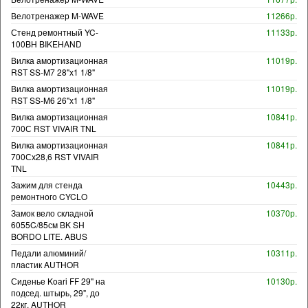
Велотренажер M-WAVE
11266р.
Стенд ремонтный YC-
11133р.
100BH BIKEHAND
Вилка амортизационная
11019р.
RST SS-M7 28"х1 1/8"
Вилка амортизационная
11019р.
RST SS-M6 26"х1 1/8"
Вилка амортизационная
10841р.
700С RST VIVAIR TNL
Вилка амортизационная
10841р.
700Сх28,6 RST VIVAIR
TNL
Зажим для стенда
10443р.
ремонтного CYCLO
Замок вело складной
10370р.
6055C/85см BK SH
BORDO LITE. ABUS
Педали алюминий/
10311р.
пластик AUTHOR
Сиденье Koari FF 29" на
10130р.
подсед. штырь, 29", до
22кг. AUTHOR