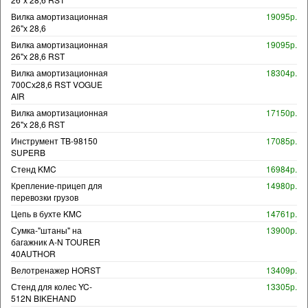
Вилка амортизационная
19095р.
26"х 28,6
Вилка амортизационная
19095р.
26"х 28,6 RST
Вилка амортизационная
18304р.
700Сх28,6 RST VOGUE
AIR
Вилка амортизационная
17150р.
26"х 28,6 RST
Инструмент TB-98150
17085р.
SUPERB
Стенд KMC
16984р.
Крепление-прицеп для
14980р.
перевозки грузов
Цепь в бухте KMC
14761р.
Сумка-"штаны" на
13900р.
багажник A-N TOURER
40AUTHOR
Велотренажер HORST
13409р.
Стенд для колес YC-
13305р.
512N BIKEHAND