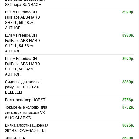
S30 пара SUNRACE
Шлем Freeride/DH
8970р.
FullFace ABS-HARD
SHELL, 56-58см.
AUTHOR
Шлем Freeride/DH
8970р.
FullFace ABS-HARD
SHELL, 54-56см.
AUTHOR
Шлем Freeride/DH
8970р.
FullFace ABS-HARD
SHELL, 52-54см.
AUTHOR
Сиденье детское на
8860р.
раму TIGER RELAX
BELLELLI
Велотренажер HORST
8756р.
Тормозные колодки для
8732р.
дисковых тормозов VX-
811C CLARK'S
Вилка амортизационная
8695р.
29" RST OMEGA 29 TNL
Уницикл 24"
8690р.