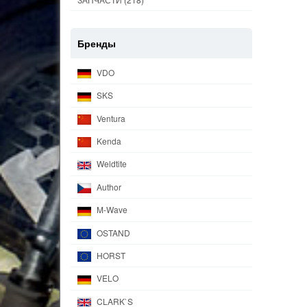
Бренды
VDO
SKS
Ventura
Kenda
Weldtite
Author
M-Wave
OSTAND
HORST
VELO
CLARK`S