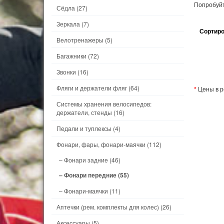
Попробуйт
Сёдла
(27)
Зеркала
(7)
Сортиро
Велотренажеры
(5)
Багажники
(72)
Звонки
(16)
Фляги и держатели фляг
(64)
*
Цены в р
Системы хранения велосипедов:
держатели, стенды
(16)
Педали и туплексы
(4)
Фонари, фары, фонари-маячки
(112)
– Фонари задние
(46)
– Фонари передние
(55)
– Фонари-маячки
(11)
Аптечки (рем. комплекты для колес)
(26)
Аксессуары
(5)