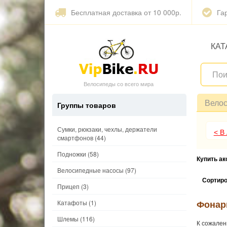
Бесплатная доставка от 10 000р.
Га
КАТ
Велосипеды со всего мира
Вело
Группы товаров
Сумки, рюкзаки, чехлы, держатели
< В
смартфонов
(44)
Подножки
(58)
Купить а
Велосипедные насосы
(97)
Сортиро
Прицеп
(3)
Фонар
Катафоты
(1)
Шлемы
(116)
К сожален