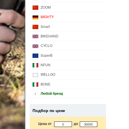
ZOOM
MIGHTY
Smart
BIKEHAND
CYCLO
SuperB
NFUN
WELLGO
BONE
Любой бренд
Подбор по цене
Цена от
до