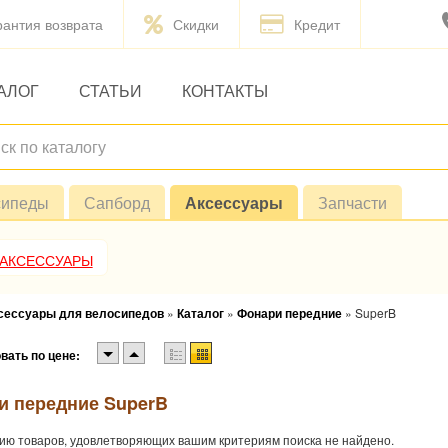
рантия возврата
Скидки
Кредит
АЛОГ
СТАТЬИ
КОНТАКТЫ
сипеды
Сапборд
Аксессуары
Запчасти
 АКСЕССУАРЫ
ксессуары для велосипедов
»
Каталог
»
Фонари передние
»
SuperB
вать по цене:
и передние SuperB
ию товаров, удовлетворяющих вашим критериям поиска не найдено.