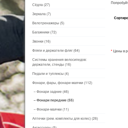
Попробуйт
Сёдла
(27)
Зеркала
(7)
Сортиро
Велотренажеры
(5)
Багажники
(72)
Звонки
(16)
Фляги и держатели фляг
(64)
*
Цены в р
Системы хранения велосипедов:
держатели, стенды
(16)
Педали и туплексы
(4)
Фонари, фары, фонари-маячки
(112)
– Фонари задние
(46)
– Фонари передние
(55)
– Фонари-маячки
(11)
Аптечки (рем. комплекты для колес)
(26)
Аксессуары
(5)