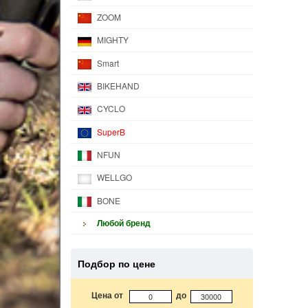
ZOOM
MIGHTY
Smart
BIKEHAND
CYCLO
SuperB
NFUN
WELLGO
BONE
Любой бренд
Подбор по цене
Цена от
до