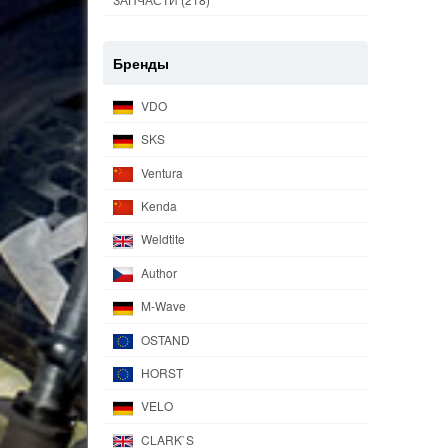
Бренды
VDO
SKS
Ventura
Kenda
Weldtite
Author
M-Wave
OSTAND
HORST
VELO
CLARK`S