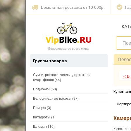
Бесплатная доставка от 10 000р.
Га
КАТ
Велосипеды со всего мира
Вело
Группы товаров
Сумки, рюкзаки, чехлы, держатели
< В
смартфонов
(44)
Подножки
(58)
Купить а
Велосипедные насосы
(97)
Сортиро
Прицеп
(3)
Камера
Катафоты
(1)
Шлемы
(116)
К сожален