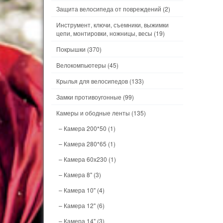
Защита велосипеда от повреждений
(2)
Инструмент, ключи, съемники, выжимки
цепи, монтировки, ножницы, весы
(19)
Покрышки
(370)
Велокомпьютеры
(45)
Крылья для велосипедов
(133)
Замки противоугонные
(99)
Камеры и ободные ленты
(135)
– Камера 200*50
(1)
– Камера 280*65
(1)
– Камера 60x230
(1)
– Камера 8"
(3)
– Камера 10"
(4)
– Камера 12"
(6)
– Камера 14"
(3)