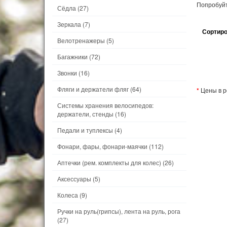
Попробуйт
Сёдла
(27)
Зеркала
(7)
Сортиро
Велотренажеры
(5)
Багажники
(72)
Звонки
(16)
Фляги и держатели фляг
(64)
*
Цены в р
Системы хранения велосипедов:
держатели, стенды
(16)
Педали и туплексы
(4)
Фонари, фары, фонари-маячки
(112)
Аптечки (рем. комплекты для колес)
(26)
Аксессуары
(5)
Колеса
(9)
Ручки на руль(грипсы), лента на руль, рога
(27)