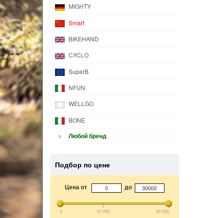
MIGHTY
Smart
BIKEHAND
CYCLO
SuperB
NFUN
WELLGO
BONE
Любой бренд
Подбор по цене
Цена от
до
0
10 000
30 000