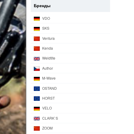
Бренды
VDO
SKS
Ventura
Kenda
Weldtite
Author
M-Wave
OSTAND
HORST
VELO
CLARK`S
ZOOM