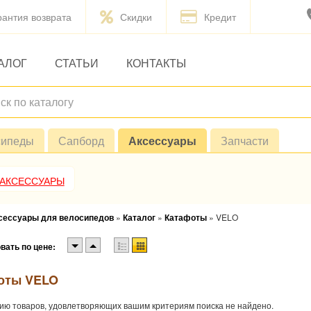
рантия возврата
Скидки
Кредит
АЛОГ
СТАТЬИ
КОНТАКТЫ
сипеды
Сапборд
Аксессуары
Запчасти
 АКСЕССУАРЫ
ксессуары для велосипедов
»
Каталог
»
Катафоты
»
VELO
вать по цене:
оты VELO
ию товаров, удовлетворяющих вашим критериям поиска не найдено.