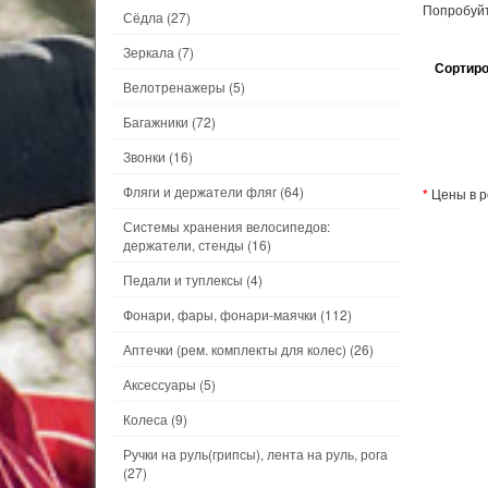
Попробуйт
Сёдла
(27)
Зеркала
(7)
Сортиро
Велотренажеры
(5)
Багажники
(72)
Звонки
(16)
Фляги и держатели фляг
(64)
*
Цены в р
Системы хранения велосипедов:
держатели, стенды
(16)
Педали и туплексы
(4)
Фонари, фары, фонари-маячки
(112)
Аптечки (рем. комплекты для колес)
(26)
Аксессуары
(5)
Колеса
(9)
Ручки на руль(грипсы), лента на руль, рога
(27)