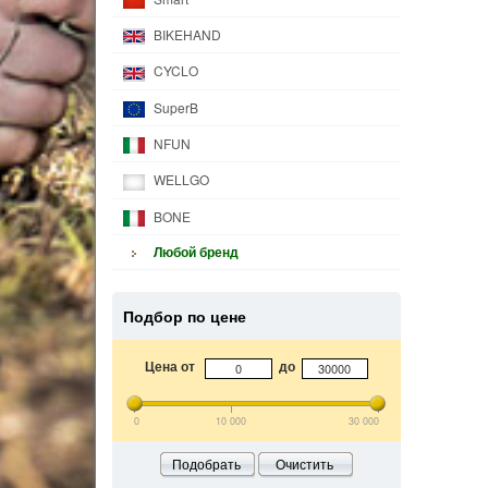
BIKEHAND
CYCLO
SuperB
NFUN
WELLGO
BONE
Любой бренд
Подбор по цене
Цена от
до
0
10 000
30 000
Подобрать
Очистить