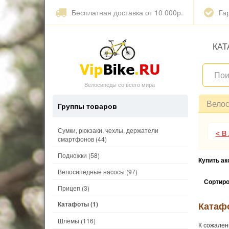
Бесплатная доставка от 10 000р.
Га
КАТ
Велосипеды со всего мира
Вело
Группы товаров
Сумки, рюкзаки, чехлы, держатели
< В
смартфонов
(44)
Подножки
(58)
Купить а
Велосипедные насосы
(97)
Сортиро
Прицеп
(3)
Катафоты
(1)
Катаф
Шлемы
(116)
К сожален