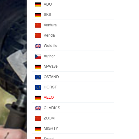
VDO
SKS
Ventura
Kenda
Weldtite
Author
M-Wave
OSTAND
HORST
VELO
CLARK`S
ZOOM
MIGHTY
Smart