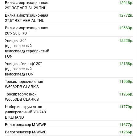
Вилка амортизационная
12918р.
29" RST AERIAL 29 TNL
Вилка амортизационная
12772р.
27,5" RST AERIAL TNL
Вилка амортизационная
12563р.
26"х 28,6 RST
Уницикл 20"
12226р.
(одноколесный
велосипед) серебристый
FUN
Уницикл-"жираф" 20"
12158р.
(одноколесный
велосипед) FUN
Тросик переключения
11956р.
W6082DB CLARK'S
Тросик тормозной
11956р.
W6053DB CLARK'S
Набор инструментов
11770р.
универсальный YC-748
BIKEHAND
Велотренажер M-WAVE
11677р.
Велотренажер M-WAVE
11266р.