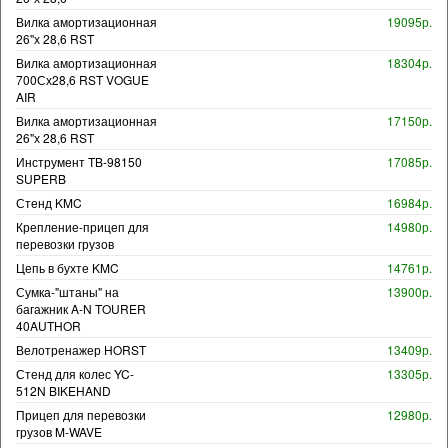
Вилка амортизационная
19095р.
26"х 28,6 RST
Вилка амортизационная
18304р.
700Сх28,6 RST VOGUE
AIR
Вилка амортизационная
17150р.
26"х 28,6 RST
Инструмент TB-98150
17085р.
SUPERB
Стенд KMC
16984р.
Крепление-прицеп для
14980р.
перевозки грузов
Цепь в бухте KMC
14761р.
Сумка-"штаны" на
13900р.
багажник A-N TOURER
40AUTHOR
Велотренажер HORST
13409р.
Стенд для колес YC-
13305р.
512N BIKEHAND
Прицеп для перевозки
12980р.
грузов M-WAVE