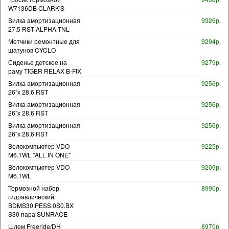
W7136DB CLARK'S
Вилка амортизационная
9326р.
27,5 RST ALPHA TNL
Метчики ремонтные для
9294р.
шатунов CYCLO
Сиденье детское на
9279р.
раму TIGER RELAX B-FIX
Вилка амортизационная
9256р.
26"х 28,6 RST
Вилка амортизационная
9256р.
26"х 28,6 RST
Вилка амортизационная
9256р.
26"х 28,6 RST
Велокомпьютер VDO
9225р.
M6.1WL "ALL IN ONE"
Велокомпьютер VDO
9209р.
M6.1WL
Тормозной набор
8990р.
гидравлический
BDMS30.PESS.0S0.BX
S30 пара SUNRACE
Шлем Freeride/DH
8970р.