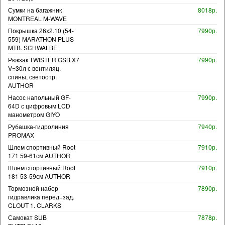
Сумки на багажник
8018р.
MONTREAL M-WAVE
Покрышка 26x2.10 (54-
7990р.
559) MARATHON PLUS
MTB. SCHWALBE
Рюкзак TWISTER GSB X7
7990р.
V=30л с вентиляц.
спины, светоотр.
AUTHOR
Насос напольный GF-
7990р.
64D с цифровым LCD
манометром GIYO
Рубашка-гидролиния
7940р.
PROMAX
Шлем спортивный Root
7910р.
171 59-61см AUTHOR
Шлем спортивный Root
7910р.
181 53-59см AUTHOR
Тормозной набор
7890р.
гидравлика перед+зад.
CLOUT 1. CLARKS
Самокат SUB
7878р.