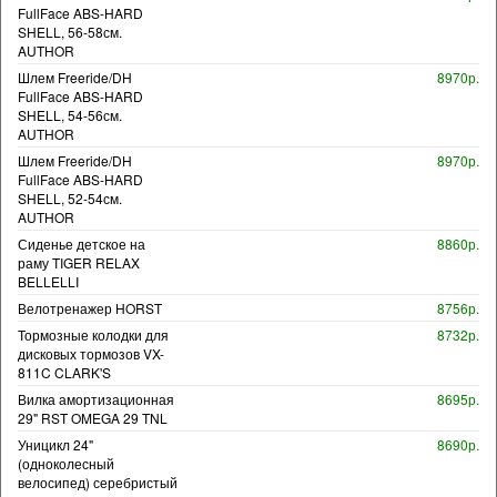
FullFace ABS-HARD
SHELL, 56-58см.
AUTHOR
Шлем Freeride/DH
8970р.
FullFace ABS-HARD
SHELL, 54-56см.
AUTHOR
Шлем Freeride/DH
8970р.
FullFace ABS-HARD
SHELL, 52-54см.
AUTHOR
Сиденье детское на
8860р.
раму TIGER RELAX
BELLELLI
Велотренажер HORST
8756р.
Тормозные колодки для
8732р.
дисковых тормозов VX-
811C CLARK'S
Вилка амортизационная
8695р.
29" RST OMEGA 29 TNL
Уницикл 24"
8690р.
(одноколесный
велосипед) серебристый