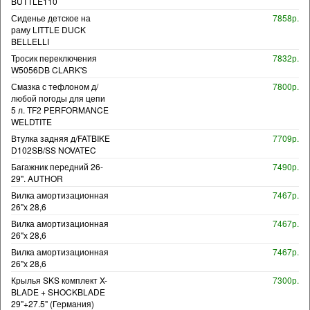
BUTTLE110
Сиденье детское на
7858р.
раму LITTLE DUCK
BELLELLI
Тросик переключения
7832р.
W5056DB CLARK'S
Смазка с тефлоном д/
7800р.
любой погоды для цепи
5 л. TF2 PERFORMANCE
WELDTITE
Втулка задняя д/FATBIKE
7709р.
D102SB/SS NOVATEC
Багажник передний 26-
7490р.
29". AUTHOR
Вилка амортизационная
7467р.
26"х 28,6
Вилка амортизационная
7467р.
26"х 28,6
Вилка амортизационная
7467р.
26"х 28,6
Крылья SKS комплект X-
7300р.
BLADE + SHOCKBLADE
29"+27.5" (Германия)