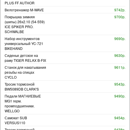
PLUS FF AUTHOR
Велотренажер M-WAVE
9742р.
Покрышка зимняя
9700р.
(шипы) 26x2.10 (54-559)
ICE SPIKER PRO.
SCHWALBE
Набор инструментов
9690р.
универсальный YC-721
BIKEHAND
Сиденье детское на
9630р.
раму TIGER RELAX B-FIX
Станок для накатывания
9611р.
резьбы на спицах
CYCLO
Тросик тормозной
9543р.
BW5089DB CLARK'S
Педали МАГНИЕВЫЕ
9490р.
MG1 герм.
промподшипники.
WELLGO
Самокат SUB
9454р.
VERSUS110
Тросик тормозной
9438р.