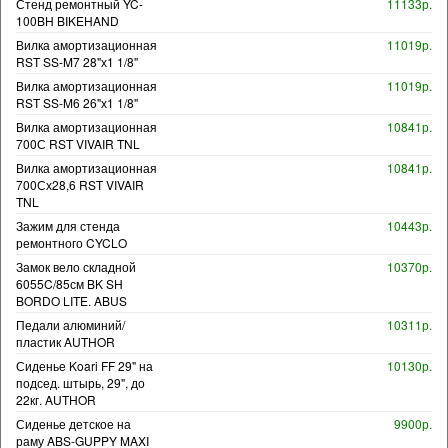
Стенд ремонтный YC-
11133р.
100BH BIKEHAND
Вилка амортизационная
11019р.
RST SS-M7 28"х1 1/8"
Вилка амортизационная
11019р.
RST SS-M6 26"х1 1/8"
Вилка амортизационная
10841р.
700С RST VIVAIR TNL
Вилка амортизационная
10841р.
700Сх28,6 RST VIVAIR
TNL
Зажим для стенда
10443р.
ремонтного CYCLO
Замок вело складной
10370р.
6055C/85см BK SH
BORDO LITE. ABUS
Педали алюминий/
10311р.
пластик AUTHOR
Сиденье Koari FF 29" на
10130р.
подсед. штырь, 29", до
22кг. AUTHOR
Сиденье детское на
9900р.
раму ABS-GUPPY MAXI