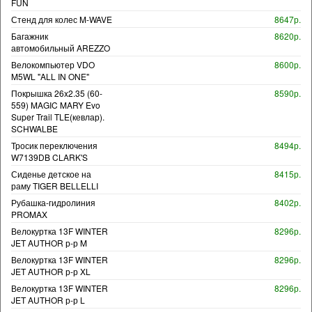
FUN
Стенд для колес M-WAVE
8647р.
Багажник
8620р.
автомобильный AREZZO
Велокомпьютер VDO
8600р.
M5WL "ALL IN ONE"
Покрышка 26x2.35 (60-
8590р.
559) MAGIC MARY Evo
Super Trail TLE(кевлар).
SCHWALBE
Тросик переключения
8494р.
W7139DB CLARK'S
Сиденье детское на
8415р.
раму TIGER BELLELLI
Рубашка-гидролиния
8402р.
PROMAX
Велокуртка 13F WINTER
8296р.
JET AUTHOR р-р M
Велокуртка 13F WINTER
8296р.
JET AUTHOR р-р XL
Велокуртка 13F WINTER
8296р.
JET AUTHOR р-р L