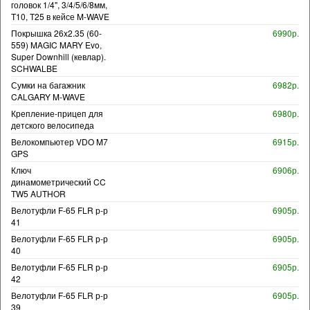
головок 1/4", 3/4/5/6/8мм,
T10, T25 в кейсе M-WAVE
Покрышка 26x2.35 (60-
6990р.
559) MAGIC MARY Evo,
Super Downhill (кевлар).
SCHWALBE
Сумки на багажник
6982р.
CALGARY M-WAVE
Крепление-прицеп для
6980р.
детского велосипеда
Велокомпьютер VDO M7
6915р.
GPS
Ключ
6906р.
динамометрический CC
TW5 AUTHOR
Велотуфли F-65 FLR р-р
6905р.
41
Велотуфли F-65 FLR р-р
6905р.
40
Велотуфли F-65 FLR р-р
6905р.
42
Велотуфли F-65 FLR р-р
6905р.
39