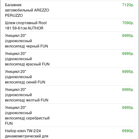
Багажник
7120р.
автомобильный AREZZO
PERUZZO
Шлем спортивный Root
7090р.
181 59-61см AUTHOR
Уницикл 20"
6995р.
(одноколесный
велосипед) черный FUN
Уницикл 20"
6995р.
(одноколесный
велосипед) красный FUN
Уницикл 20"
6995р.
(одноколесный
велосипед) синий FUN
Уницикл 20"
6995р.
(одноколесный
велосипед) желтый FUN
Уницикл 20"
6995р.
(одноколесный
велосипед) серебристый
FUN
Набор ключ TW-2/24
6990р.
динамометрический для