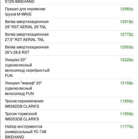
512N BIKEHAND
Прицеп для перевозки
12980р.
грузов M-WAVE
Вилка амортизационная
12918р.
29" RST AERIAL 29 TNL
Вилка амортизационная
12772р.
27,5" RST AERIAL TNL
Вилка амортизационная
12563р.
26"х 28,6 RST
Уницикл 20"
12226р.
(одноколесный
велосипед) серебристый
FUN
Уницикл-"жираф" 20"
12158р.
(одноколесный
велосипед) FUN
Тросик переключения
11956р.
W6082DB CLARK'S
Тросик тормозной
11956р.
W6053DB CLARK'S
Набор инструментов
11770р.
универсальный YC-748
BIKEHAND