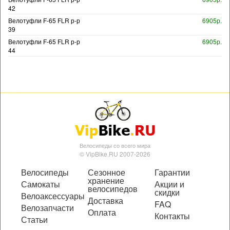
42
Велотуфли F-65 FLR р-р
6905р.
39
Велотуфли F-65 FLR р-р
6905р.
44
Велосипеды со всего мира
© VipBike.RU 2007-2026
Велосипеды
Сезонное
Гарантии
хранение
Самокаты
Акции и
велосипедов
скидки
Велоаксессуары
Доставка
FAQ
Велозапчасти
Оплата
Контакты
Статьи