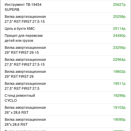
Инструмент TB-19454
25627р.
SUPERB
Вилка амортизационная
25258р.
27,5" RST FIRST 27,5-15
Цепь в бухте KMC
25114р.
Прицеп для перевозки
24490р.
детей или грузов
Вилка амортизационная
23256р.
29" RST FIRST 29-15
Вилка амортизационная
22964р.
27,5" RST FIRST 27,5-15
Вилка амортизационная
19802р.
29" RST FIRST 29
Вилка амортизационная
19511р.
27,5" RST FIRST 27,5
Стенд ремонтный
19299р.
CYCLO
Вилка амортизационная
19103р.
26" х 28,6 RST
Вилка амортизационная
19095р.
26"х 28,6 RST