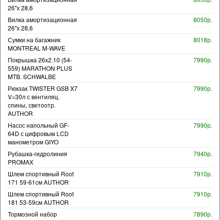
26"х 28,6
Вилка амортизационная
8050р.
26"х 28,6
Сумки на багажник
8018р.
MONTREAL M-WAVE
Покрышка 26x2.10 (54-
7990р.
559) MARATHON PLUS
MTB. SCHWALBE
Рюкзак TWISTER GSB X7
7990р.
V=30л с вентиляц.
спины, светоотр.
AUTHOR
Насос напольный GF-
7990р.
64D с цифровым LCD
манометром GIYO
Рубашка-гидролиния
7940р.
PROMAX
Шлем спортивный Root
7910р.
171 59-61см AUTHOR
Шлем спортивный Root
7910р.
181 53-59см AUTHOR
Тормозной набор
7890р.