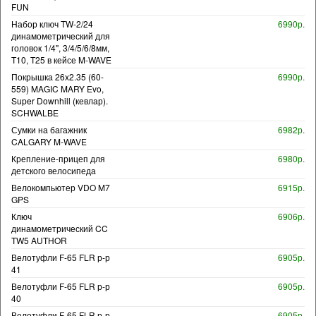
FUN
Набор ключ TW-2/24
6990р.
динамометрический для
головок 1/4", 3/4/5/6/8мм,
T10, T25 в кейсе M-WAVE
Покрышка 26x2.35 (60-
6990р.
559) MAGIC MARY Evo,
Super Downhill (кевлар).
SCHWALBE
Сумки на багажник
6982р.
CALGARY M-WAVE
Крепление-прицеп для
6980р.
детского велосипеда
Велокомпьютер VDO M7
6915р.
GPS
Ключ
6906р.
динамометрический CC
TW5 AUTHOR
Велотуфли F-65 FLR р-р
6905р.
41
Велотуфли F-65 FLR р-р
6905р.
40
Велотуфли F-65 FLR р-р
6905р.