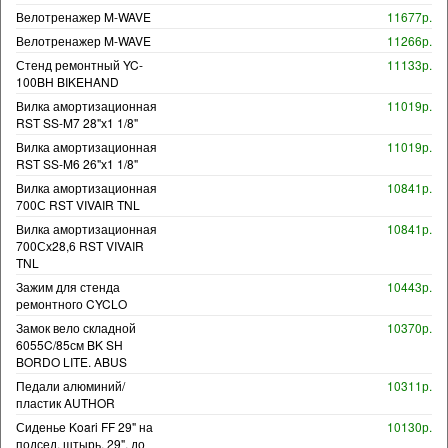
Велотренажер M-WAVE
11677р.
Велотренажер M-WAVE
11266р.
Стенд ремонтный YC-
11133р.
100BH BIKEHAND
Вилка амортизационная
11019р.
RST SS-M7 28"х1 1/8"
Вилка амортизационная
11019р.
RST SS-M6 26"х1 1/8"
Вилка амортизационная
10841р.
700С RST VIVAIR TNL
Вилка амортизационная
10841р.
700Сх28,6 RST VIVAIR
TNL
Зажим для стенда
10443р.
ремонтного CYCLO
Замок вело складной
10370р.
6055C/85см BK SH
BORDO LITE. ABUS
Педали алюминий/
10311р.
пластик AUTHOR
Сиденье Koari FF 29" на
10130р.
подсед. штырь, 29", до