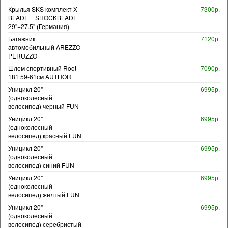
Крылья SKS комплект X-
7300р.
BLADE + SHOCKBLADE
29"+27.5" (Германия)
Багажник
7120р.
автомобильный AREZZO
PERUZZO
Шлем спортивный Root
7090р.
181 59-61см AUTHOR
Уницикл 20"
6995р.
(одноколесный
велосипед) черный FUN
Уницикл 20"
6995р.
(одноколесный
велосипед) красный FUN
Уницикл 20"
6995р.
(одноколесный
велосипед) синий FUN
Уницикл 20"
6995р.
(одноколесный
велосипед) желтый FUN
Уницикл 20"
6995р.
(одноколесный
велосипед) серебристый