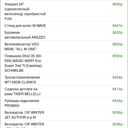
Уницикл 24"
8690р.
(одноколесный
велосипед) серебристый
FUN
Стенд для колес M-WAVE
8647р.
Багажник
8620р.
автомобильный AREZZO
Велокомпьютер VDO
8600р.
M5WL "ALL IN ONE"
Покрышка 26x2.35 (60-
8590р.
559) MAGIC MARY Evo
Super Trail TLE(кевлар).
SCHWALBE
Тросик переключения
8494р.
W7139DB CLARK'S
Сиденье детское на
8415р.
раму TIGER BELLELLI
Рубашка-гидролиния
8402р.
PROMAX
Велокуртка 13F WINTER
8296р.
JET AUTHOR р-р M
Велокуртка 13F WINTER
8296р.