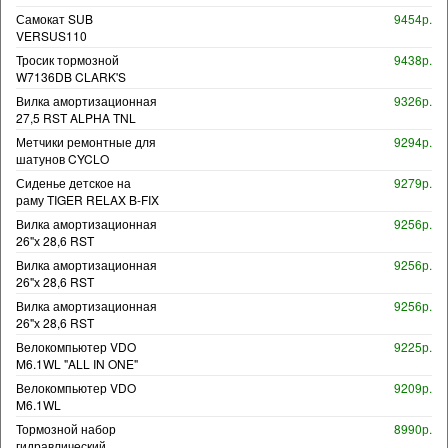
Самокат SUB
9454р.
VERSUS110
Тросик тормозной
9438р.
W7136DB CLARK'S
Вилка амортизационная
9326р.
27,5 RST ALPHA TNL
Метчики ремонтные для
9294р.
шатунов CYCLO
Сиденье детское на
9279р.
раму TIGER RELAX B-FIX
Вилка амортизационная
9256р.
26"х 28,6 RST
Вилка амортизационная
9256р.
26"х 28,6 RST
Вилка амортизационная
9256р.
26"х 28,6 RST
Велокомпьютер VDO
9225р.
M6.1WL "ALL IN ONE"
Велокомпьютер VDO
9209р.
M6.1WL
Тормозной набор
8990р.
гидравлический