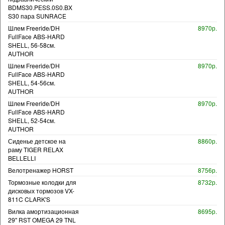
BDMS30.PESS.0S0.BX
S30 пара SUNRACE
Шлем Freeride/DH
8970р.
FullFace ABS-HARD
SHELL, 56-58см.
AUTHOR
Шлем Freeride/DH
8970р.
FullFace ABS-HARD
SHELL, 54-56см.
AUTHOR
Шлем Freeride/DH
8970р.
FullFace ABS-HARD
SHELL, 52-54см.
AUTHOR
Сиденье детское на
8860р.
раму TIGER RELAX
BELLELLI
Велотренажер HORST
8756р.
Тормозные колодки для
8732р.
дисковых тормозов VX-
811C CLARK'S
Вилка амортизационная
8695р.
29" RST OMEGA 29 TNL