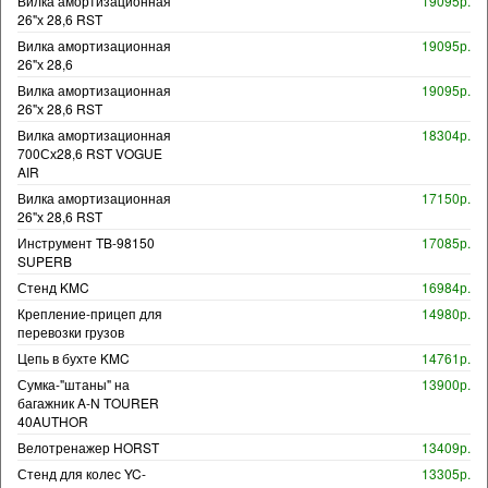
Вилка амортизационная
19095р.
26"х 28,6 RST
Вилка амортизационная
19095р.
26"х 28,6
Вилка амортизационная
19095р.
26"х 28,6 RST
Вилка амортизационная
18304р.
700Сх28,6 RST VOGUE
AIR
Вилка амортизационная
17150р.
26"х 28,6 RST
Инструмент TB-98150
17085р.
SUPERB
Стенд KMC
16984р.
Крепление-прицеп для
14980р.
перевозки грузов
Цепь в бухте KMC
14761р.
Сумка-"штаны" на
13900р.
багажник A-N TOURER
40AUTHOR
Велотренажер HORST
13409р.
Стенд для колес YC-
13305р.