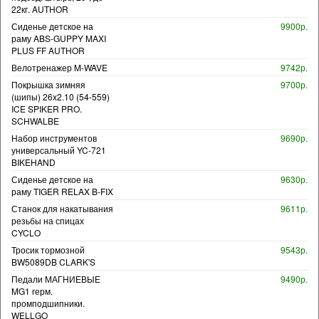
22кг. AUTHOR
Сиденье детское на
9900р.
раму ABS-GUPPY MAXI
PLUS FF AUTHOR
Велотренажер M-WAVE
9742р.
Покрышка зимняя
9700р.
(шипы) 26x2.10 (54-559)
ICE SPIKER PRO.
SCHWALBE
Набор инструментов
9690р.
универсальный YC-721
BIKEHAND
Сиденье детское на
9630р.
раму TIGER RELAX B-FIX
Станок для накатывания
9611р.
резьбы на спицах
CYCLO
Тросик тормозной
9543р.
BW5089DB CLARK'S
Педали МАГНИЕВЫЕ
9490р.
MG1 герм.
промподшипники.
WELLGO