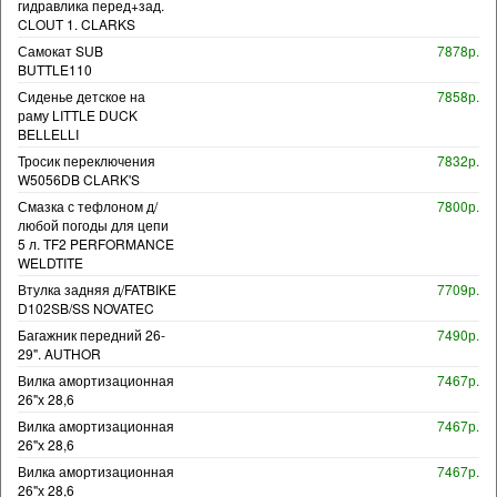
гидравлика перед+зад.
CLOUT 1. CLARKS
Самокат SUB
7878р.
BUTTLE110
Сиденье детское на
7858р.
раму LITTLE DUCK
BELLELLI
Тросик переключения
7832р.
W5056DB CLARK'S
Смазка с тефлоном д/
7800р.
любой погоды для цепи
5 л. TF2 PERFORMANCE
WELDTITE
Втулка задняя д/FATBIKE
7709р.
D102SB/SS NOVATEC
Багажник передний 26-
7490р.
29". AUTHOR
Вилка амортизационная
7467р.
26"х 28,6
Вилка амортизационная
7467р.
26"х 28,6
Вилка амортизационная
7467р.
26"х 28,6