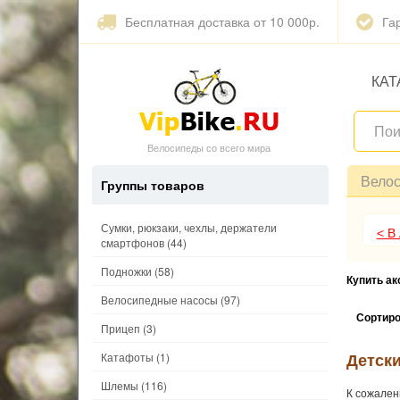
Бесплатная доставка от 10 000р.
Га
КАТ
Велосипеды со всего мира
Вело
Группы товаров
Сумки, рюкзаки, чехлы, держатели
< В
смартфонов
(44)
Подножки
(58)
Купить а
Велосипедные насосы
(97)
Сортиро
Прицеп
(3)
Детски
Катафоты
(1)
Шлемы
(116)
К сожален