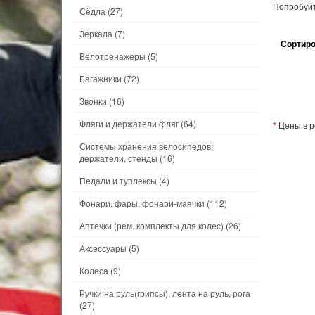
Попробуйт
Сёдла
(27)
Зеркала
(7)
Сортиро
Велотренажеры
(5)
Багажники
(72)
Звонки
(16)
Фляги и держатели фляг
(64)
*
Цены в р
Системы хранения велосипедов:
держатели, стенды
(16)
Педали и туплексы
(4)
Фонари, фары, фонари-маячки
(112)
Аптечки (рем. комплекты для колес)
(26)
Аксессуары
(5)
Колеса
(9)
Ручки на руль(грипсы), лента на руль, рога
(27)