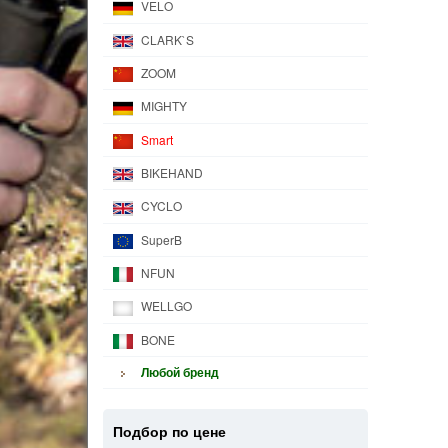
VELO
CLARK`S
ZOOM
MIGHTY
Smart
BIKEHAND
CYCLO
SuperB
NFUN
WELLGO
BONE
Любой бренд
Подбор по цене