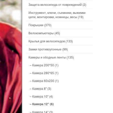
Защита велосипеда от повреждений
(2)
Инструмент, ключи, съемники, выжимки
цепи, монтировки, ножницы, весы
(19)
Покрышки
(370)
Велокомпьютеры
(45)
Крылья для велосипедов
(133)
Замки противоугонные
(99)
Камеры и ободные ленты
(135)
– Камера 200*50
(1)
– Камера 280*65
(1)
– Камера 60x230
(1)
– Камера 8"
(3)
– Камера 10"
(4)
– Камера 12"
(6)
– Камера 14"
(3)