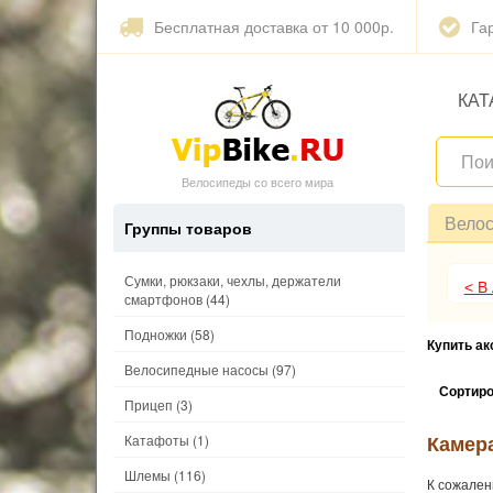
Бесплатная доставка от 10 000р.
Га
КАТ
Велосипеды со всего мира
Вело
Группы товаров
Сумки, рюкзаки, чехлы, держатели
< В
смартфонов
(44)
Подножки
(58)
Купить а
Велосипедные насосы
(97)
Сортиро
Прицеп
(3)
Камер
Катафоты
(1)
Шлемы
(116)
К сожален