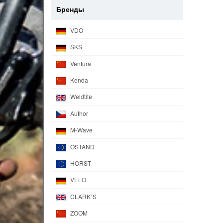
Бренды
VDO
SKS
Ventura
Kenda
Weldtite
Author
M-Wave
OSTAND
HORST
VELO
CLARK`S
ZOOM