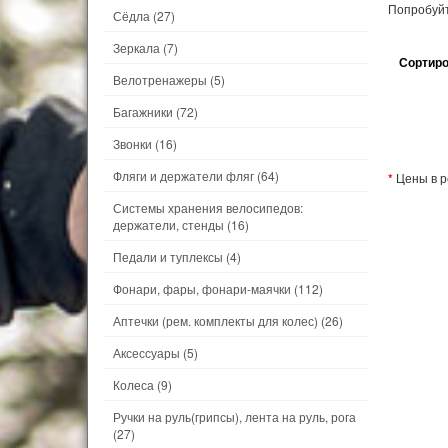
Попробуйт
Сёдла
(27)
Зеркала
(7)
Сортиро
Велотренажеры
(5)
Багажники
(72)
Звонки
(16)
Фляги и держатели фляг
(64)
*
Цены в р
Системы хранения велосипедов:
держатели, стенды
(16)
Педали и туплексы
(4)
Фонари, фары, фонари-маячки
(112)
Аптечки (рем. комплекты для колес)
(26)
Аксессуары
(5)
Колеса
(9)
Ручки на руль(грипсы), лента на руль, рога
(27)