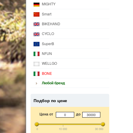
MIGHTY
Smart
BIKEHAND
CYCLO
SuperB
NFUN
WELLGO
BONE
Любой бренд
Подбор по цене
Цена от
до
0
10 000
30 000