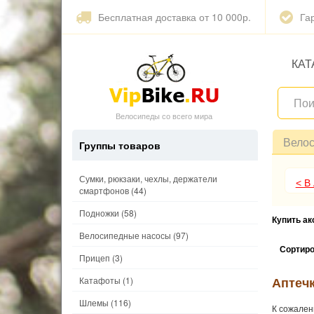
Бесплатная доставка от 10 000р.
Га
КАТ
Велосипеды со всего мира
Вело
Группы товаров
Сумки, рюкзаки, чехлы, держатели
< В
смартфонов
(44)
Подножки
(58)
Купить а
Велосипедные насосы
(97)
Сортиро
Прицеп
(3)
Аптечк
Катафоты
(1)
Шлемы
(116)
К сожален