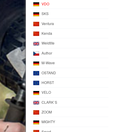
VDO
SKS
Ventura
Kenda
Weldtite
Author
M-Wave
OSTAND
HORST
VELO
CLARK`S
ZOOM
MIGHTY
Smart