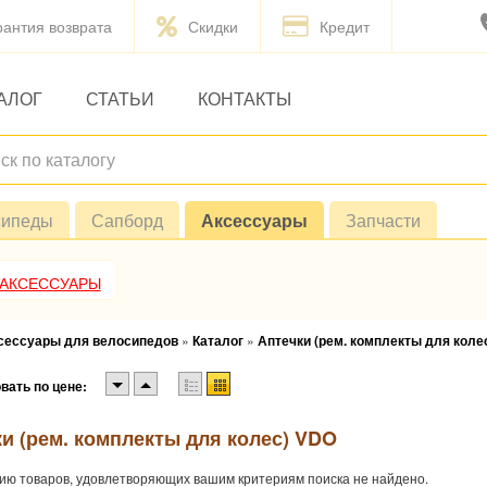
рантия возврата
Скидки
Кредит
АЛОГ
СТАТЬИ
КОНТАКТЫ
сипеды
Сапборд
Аксессуары
Запчасти
 АКСЕССУАРЫ
ксессуары для велосипедов
»
Каталог
»
Аптечки (рем. комплекты для коле
вать по цене:
и (рем. комплекты для колес) VDO
ию товаров, удовлетворяющих вашим критериям поиска не найдено.