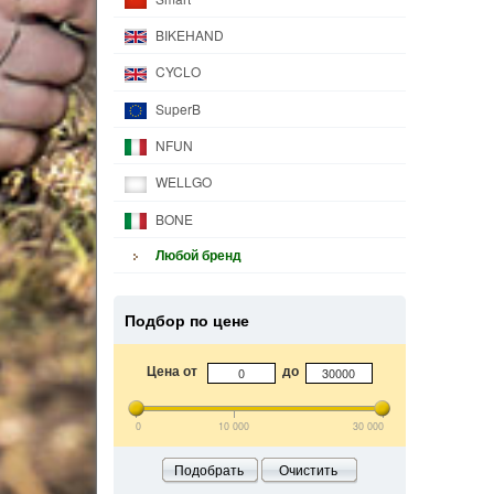
BIKEHAND
CYCLO
SuperB
NFUN
WELLGO
BONE
Любой бренд
Подбор по цене
Цена от
до
0
10 000
30 000
Подобрать
Очистить