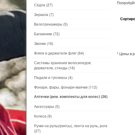
Попробуйт
Сёдла
(27)
Зеркала
(7)
Сортиро
Велотренажеры
(5)
Багажники
(72)
Звонки
(16)
Фляги и держатели фляг
(64)
*
Цены в р
Системы хранения велосипедов:
держатели, стенды
(16)
Педали и туплексы
(4)
Фонари, фары, фонари-маячки
(112)
Аптечки (рем. комплекты для колес)
(26)
Аксессуары
(5)
Колеса
(9)
Ручки на руль(грипсы), лента на руль, рога
(27)