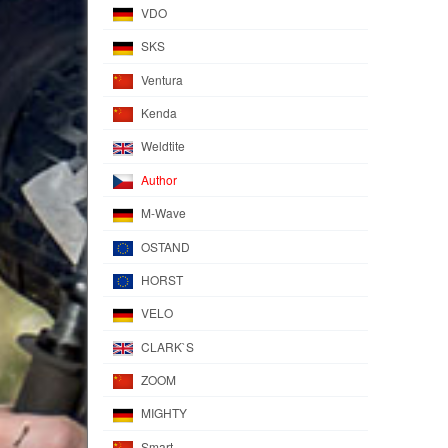
VDO
SKS
Ventura
Kenda
Weldtite
Author
M-Wave
OSTAND
HORST
VELO
CLARK`S
ZOOM
MIGHTY
Smart