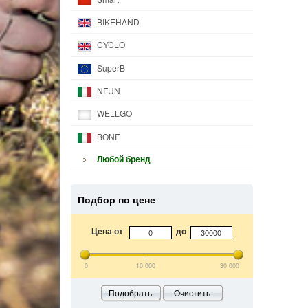
BIKEHAND
CYCLO
SuperB
NFUN
WELLGO
BONE
Любой бренд
Подбор по цене
Цена от
до
0
10 000
30 000
Подобрать
Очистить