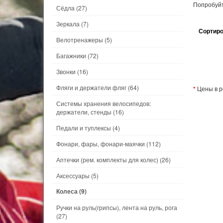
Попробуйт
Сёдла
(27)
Зеркала
(7)
Сортиро
Велотренажеры
(5)
Багажники
(72)
Звонки
(16)
Фляги и держатели фляг
(64)
*
Цены в р
Системы хранения велосипедов:
держатели, стенды
(16)
Педали и туплексы
(4)
Фонари, фары, фонари-маячки
(112)
Аптечки (рем. комплекты для колес)
(26)
Аксессуары
(5)
Колеса
(9)
Ручки на руль(грипсы), лента на руль, рога
(27)