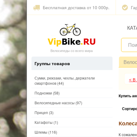
Бесплатная доставка от 10 000р.
Га
КАТ
Велосипеды со всего мира
Вело
Группы товаров
Сумки, рюкзаки, чехлы, держатели
< В
смартфонов
(44)
Подножки
(58)
Купить а
Велосипедные насосы
(97)
Сортиро
Прицеп
(3)
Колеса
Катафоты
(1)
Шлемы
(116)
К сожален