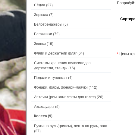
Попробуйт
Сёдла
(27)
Зеркала
(7)
Сортиро
Велотренажеры
(5)
Багажники
(72)
Звонки
(16)
Фляги и держатели фляг
(64)
*
Цены в р
Системы хранения велосипедов:
держатели, стенды
(16)
Педали и туплексы
(4)
Фонари, фары, фонари-маячки
(112)
Аптечки (рем. комплекты для колес)
(26)
Аксессуары
(5)
Колеса
(9)
Ручки на руль(грипсы), лента на руль, рога
(27)