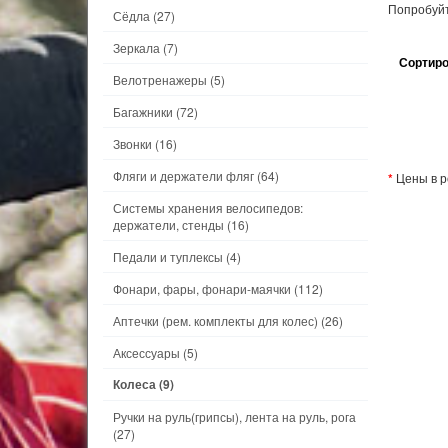
Попробуйт
Сёдла
(27)
Зеркала
(7)
Сортиро
Велотренажеры
(5)
Багажники
(72)
Звонки
(16)
Фляги и держатели фляг
(64)
*
Цены в р
Системы хранения велосипедов:
держатели, стенды
(16)
Педали и туплексы
(4)
Фонари, фары, фонари-маячки
(112)
Аптечки (рем. комплекты для колес)
(26)
Аксессуары
(5)
Колеса
(9)
Ручки на руль(грипсы), лента на руль, рога
(27)