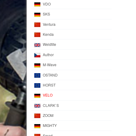
VDO
SKS
Ventura
Kenda
Weldtite
Author
M-Wave
OSTAND
HORST
VELO
CLARK`S
ZOOM
MIGHTY
Smart