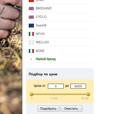
BIKEHAND
CYCLO
SuperB
NFUN
WELLGO
BONE
Любой бренд
Подбор по цене
Цена от
до
0
10 000
30 000
Подобрать
Очистить