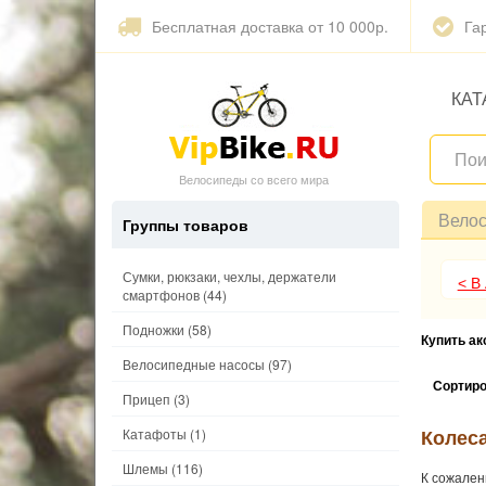
Бесплатная доставка от 10 000р.
Га
КАТ
Велосипеды со всего мира
Вело
Группы товаров
Сумки, рюкзаки, чехлы, держатели
< В
смартфонов
(44)
Подножки
(58)
Купить а
Велосипедные насосы
(97)
Сортиро
Прицеп
(3)
Колес
Катафоты
(1)
Шлемы
(116)
К сожален