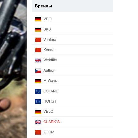
Бренды
VDO
SKS
Ventura
Kenda
Weldtite
Author
M-Wave
OSTAND
HORST
VELO
CLARK`S
ZOOM