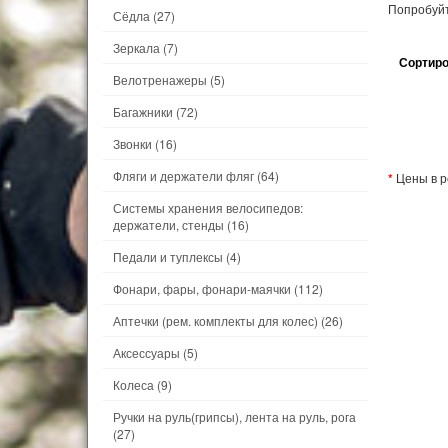
Попробуйт
Сёдла
(27)
Зеркала
(7)
Сортиро
Велотренажеры
(5)
Багажники
(72)
Звонки
(16)
Фляги и держатели фляг
(64)
*
Цены в р
Системы хранения велосипедов:
держатели, стенды
(16)
Педали и туплексы
(4)
Фонари, фары, фонари-маячки
(112)
Аптечки (рем. комплекты для колес)
(26)
Аксессуары
(5)
Колеса
(9)
Ручки на руль(грипсы), лента на руль, рога
(27)