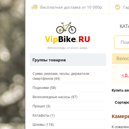
Бесплатная доставка от 10 000р.
Га
КАТ
Велосипеды со всего мира
Вело
Группы товаров
Сумки, рюкзаки, чехлы, держатели
< В
смартфонов
(44)
Подножки
(58)
Купить а
Велосипедные насосы
(97)
Сортиро
Прицеп
(3)
Камер
Катафоты
(1)
Шлемы
(116)
К сожален