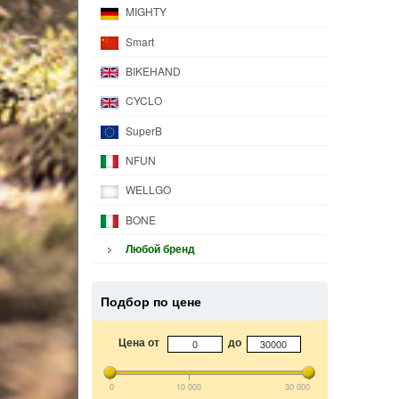
MIGHTY
Smart
BIKEHAND
CYCLO
SuperB
NFUN
WELLGO
BONE
Любой бренд
Подбор по цене
Цена от
до
0
10 000
30 000