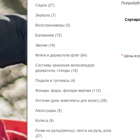
Попробуйт
Сёдла
(27)
Зеркала
(7)
Сортиро
Велотренажеры
(5)
Багажники
(72)
Звонки
(16)
Фляги и держатели фляг
(64)
*
Цены в р
Системы хранения велосипедов:
держатели, стенды
(16)
Педали и туплексы
(4)
Фонари, фары, фонари-маячки
(112)
Аптечки (рем. комплекты для колес)
(26)
Аксессуары
(5)
Колеса
(9)
Ручки на руль(грипсы), лента на руль, рога
(27)