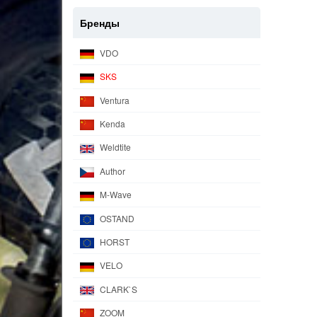
Бренды
VDO
SKS
Ventura
Kenda
Weldtite
Author
M-Wave
OSTAND
HORST
VELO
CLARK`S
ZOOM