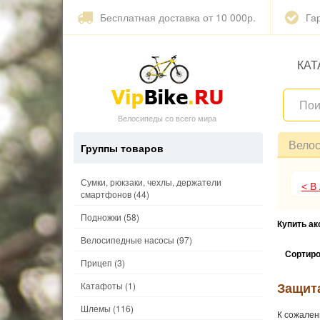
Бесплатная доставка от 10 000р.
Га
КАТ
Велосипеды со всего мира
Вело
Группы товаров
Сумки, рюкзаки, чехлы, держатели
< В
смартфонов
(44)
Подножки
(58)
Купить а
Велосипедные насосы
(97)
Сортиро
Прицеп
(3)
Защит
Катафоты
(1)
Шлемы
(116)
К сожален