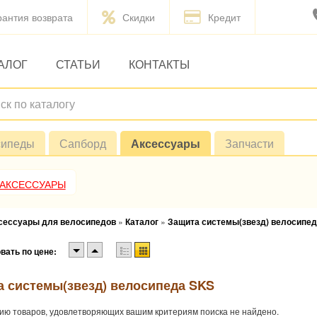
рантия возврата
Скидки
Кредит
АЛОГ
СТАТЬИ
КОНТАКТЫ
сипеды
Сапборд
Аксессуары
Запчасти
 АКСЕССУАРЫ
ксессуары для велосипедов
»
Каталог
»
Защита системы(звезд) велосипе
вать по цене:
а системы(звезд) велосипеда SKS
ию товаров, удовлетворяющих вашим критериям поиска не найдено.