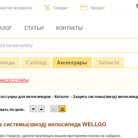
рантия возврата
Скидки
Кредит
АЛОГ
СТАТЬИ
КОНТАКТЫ
сипеды
Сапборд
Аксессуары
Запчасти
 АКСЕССУАРЫ
ксессуары для велосипедов
»
Каталог
»
Защита системы(звезд) велосипе
вать по цене:
а системы(звезд) велосипеда WELLGO
ию товаров, удовлетворяющих вашим критериям поиска не найдено.