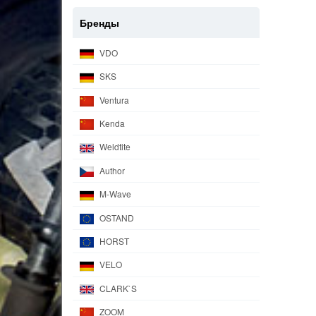
Бренды
VDO
SKS
Ventura
Kenda
Weldtite
Author
M-Wave
OSTAND
HORST
VELO
CLARK`S
ZOOM