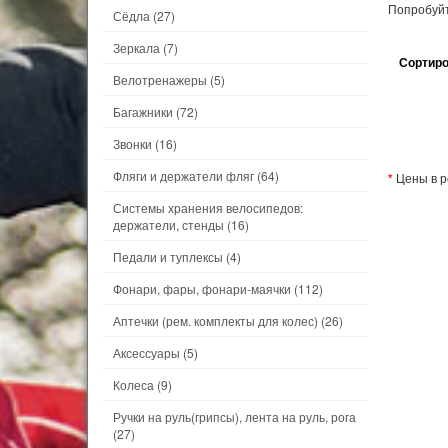
Попробуйт
Сёдла
(27)
Зеркала
(7)
Сортиро
Велотренажеры
(5)
Багажники
(72)
Звонки
(16)
Фляги и держатели фляг
(64)
*
Цены в р
Системы хранения велосипедов:
держатели, стенды
(16)
Педали и туплексы
(4)
Фонари, фары, фонари-маячки
(112)
Аптечки (рем. комплекты для колес)
(26)
Аксессуары
(5)
Колеса
(9)
Ручки на руль(грипсы), лента на руль, рога
(27)