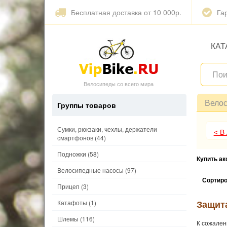
Бесплатная доставка от 10 000р.
Га
КАТ
Велосипеды со всего мира
Вело
Группы товаров
Сумки, рюкзаки, чехлы, держатели
< В
смартфонов
(44)
Подножки
(58)
Купить а
Велосипедные насосы
(97)
Сортиро
Прицеп
(3)
Защит
Катафоты
(1)
Шлемы
(116)
К сожален