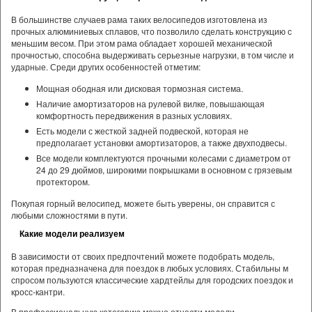
В большинстве случаев рама таких велосипедов изготовлена из
прочных алюминиевых сплавов, что позволило сделать конструкцию с
меньшим весом. При этом рама обладает хорошей механической
прочностью, способна выдерживать серьезные нагрузки, в том числе и
ударные. Среди других особенностей отметим:
Мощная ободная или дисковая тормозная система.
Наличие амортизаторов на рулевой вилке, повышающая
комфортность передвижения в разных условиях.
Есть модели с жесткой задней подвеской, которая не
предполагает установки амортизаторов, а также двухподвесы.
Все модели комплектуются прочными колесами с диаметром от
24 до 29 дюймов, широкими покрышками в основном с грязевым
протектором.
Покупая горный велосипед, можете быть уверены, он справится с
любыми сложностями в пути.
Какие модели реализуем
В зависимости от своих предпочтений можете подобрать модель,
которая предназначена для поездок в любых условиях. Стабильны м
спросом пользуются классические хардтейлы для городских поездок и
кросс-кантри.
В профессиональную категорию можно отнести модели,