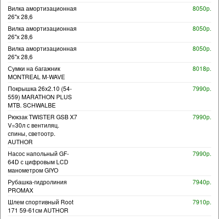
Вилка амортизационная
8050р.
26"х 28,6
Вилка амортизационная
8050р.
26"х 28,6
Вилка амортизационная
8050р.
26"х 28,6
Сумки на багажник
8018р.
MONTREAL M-WAVE
Покрышка 26x2.10 (54-
7990р.
559) MARATHON PLUS
MTB. SCHWALBE
Рюкзак TWISTER GSB X7
7990р.
V=30л с вентиляц.
спины, светоотр.
AUTHOR
Насос напольный GF-
7990р.
64D с цифровым LCD
манометром GIYO
Рубашка-гидролиния
7940р.
PROMAX
Шлем спортивный Root
7910р.
171 59-61см AUTHOR