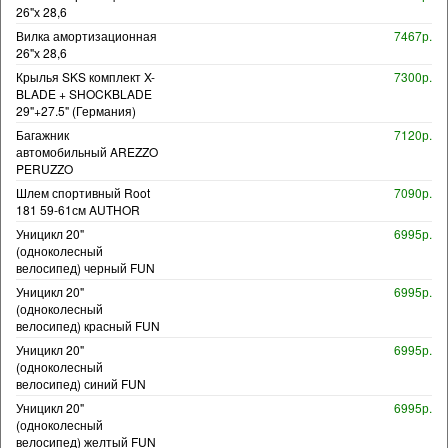
26"х 28,6
Вилка амортизационная
7467р.
26"х 28,6
Крылья SKS комплект X-
7300р.
BLADE + SHOCKBLADE
29"+27.5" (Германия)
Багажник
7120р.
автомобильный AREZZO
PERUZZO
Шлем спортивный Root
7090р.
181 59-61см AUTHOR
Уницикл 20"
6995р.
(одноколесный
велосипед) черный FUN
Уницикл 20"
6995р.
(одноколесный
велосипед) красный FUN
Уницикл 20"
6995р.
(одноколесный
велосипед) синий FUN
Уницикл 20"
6995р.
(одноколесный
велосипед) желтый FUN