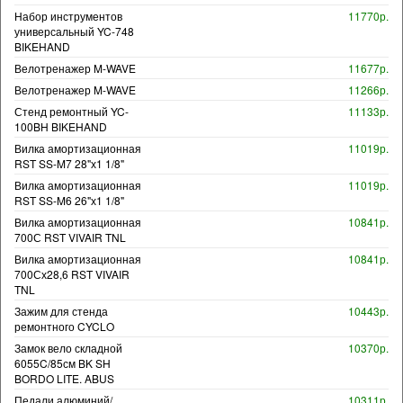
Набор инструментов
11770р.
универсальный YC-748
BIKEHAND
Велотренажер M-WAVE
11677р.
Велотренажер M-WAVE
11266р.
Стенд ремонтный YC-
11133р.
100BH BIKEHAND
Вилка амортизационная
11019р.
RST SS-M7 28"х1 1/8"
Вилка амортизационная
11019р.
RST SS-M6 26"х1 1/8"
Вилка амортизационная
10841р.
700С RST VIVAIR TNL
Вилка амортизационная
10841р.
700Сх28,6 RST VIVAIR
TNL
Зажим для стенда
10443р.
ремонтного CYCLO
Замок вело складной
10370р.
6055C/85см BK SH
BORDO LITE. ABUS
Педали алюминий/
10311р.