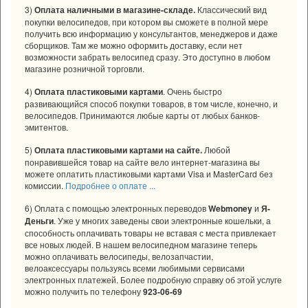
3)
Оплата наличными в магазине-складе.
Классический вид
покупки велосипедов, при котором вы сможете в полной мере
получить всю информацию у консультантов, менеджеров и даже
сборщиков. Там же можно оформить доставку, если нет
возможности забрать велосипед сразу. Это доступно в
любом
магазине розничной торговли.
4)
Оплата пластиковыми картами
. Очень быстро
развивающийся способ покупки товаров, в том числе, конечно, и
велосипедов. Принимаются любые карты от любых банков-
эмитентов.
5)
Оплата пластиковыми картами на сайте.
Любой
понравившейся товар на сайте вело интернет-магазина вы
можете оплатить пластиковыми картами Visa и MasterCard без
комиссии.
Подробнее о оплате ...
6) Оплата с помощью электронных переводов
Webmoney
и
Я-
Деньги
. Уже у многих заведены свои электронные кошельки, а
способность оплачивать товары не вставая с места привлекает
все новых людей. В нашем велосипедном магазине теперь
можно оплачивать
велосипеды
,
велозапчасти
и,
велоаксессуары
пользуясь всеми любимыми сервисами
электронных платежей. Более подробную справку об этой услуге
можно получить по телефону
923-06-69