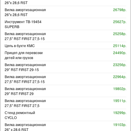
26"х 28,6 RST
Вилка амортизационная
26798р.
26"х 28,6 RST
Инструмент TB-19454
25627р.
SUPERB
Вилка амортизационная
25258р.
27,5" RST FIRST 27,5-15
Цепь в бухте KMC
25114р.
Прицеп для перевозки
24490р.
детей или грузов
Вилка амортизационная
23256р.
29" RST FIRST 29-15
Вилка амортизационная
22964р.
27,5" RST FIRST 27,5-15
Вилка амортизационная
19802р.
29" RST FIRST 29
Вилка амортизационная
19511р.
27,5" RST FIRST 27,5
Стенд ремонтный
19299р.
CYCLO
Вилка амортизационная
19103р.
26" х 28,6 RST