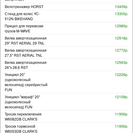
Велотренажер HORST
13409р.
Стенд для колес YC-
13305р.
512N BIKEHAND
Прицеп для перевозки
12980р.
грузов M-WAVE
Вилка амортизационная
12918р.
29" RST AERIAL 29 TNL
Вилка амортизационная
12772р.
27,5" RST AERIAL TNL
Вилка амортизационная
12563р.
26"х 28,6 RST
Уницикл 20"
12226р.
(одноколесный
велосипед) серебристый
FUN
Уницикл-"жираф" 20"
12158р.
(одноколесный
велосипед) FUN
Тросик переключения
11956р.
W6082DB CLARK'S
Тросик тормозной
11956р.
W6053DB CLARK'S