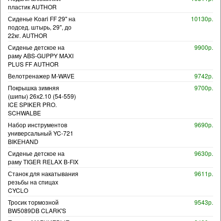
пластик AUTHOR
Сиденье Koari FF 29" на
10130р.
подсед. штырь, 29", до
22кг. AUTHOR
Сиденье детское на
9900р.
раму ABS-GUPPY MAXI
PLUS FF AUTHOR
Велотренажер M-WAVE
9742р.
Покрышка зимняя
9700р.
(шипы) 26x2.10 (54-559)
ICE SPIKER PRO.
SCHWALBE
Набор инструментов
9690р.
универсальный YC-721
BIKEHAND
Сиденье детское на
9630р.
раму TIGER RELAX B-FIX
Станок для накатывания
9611р.
резьбы на спицах
CYCLO
Тросик тормозной
9543р.
BW5089DB CLARK'S