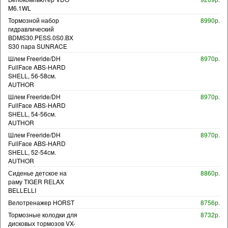
M6.1WL
Тормозной набор
8990р.
гидравлический
BDMS30.PESS.0S0.BX
S30 пара SUNRACE
Шлем Freeride/DH
8970р.
FullFace ABS-HARD
SHELL, 56-58см.
AUTHOR
Шлем Freeride/DH
8970р.
FullFace ABS-HARD
SHELL, 54-56см.
AUTHOR
Шлем Freeride/DH
8970р.
FullFace ABS-HARD
SHELL, 52-54см.
AUTHOR
Сиденье детское на
8860р.
раму TIGER RELAX
BELLELLI
Велотренажер HORST
8756р.
Тормозные колодки для
8732р.
дисковых тормозов VX-