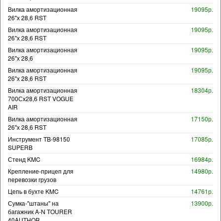
Вилка амортизационная
19095р.
26"х 28,6 RST
Вилка амортизационная
19095р.
26"х 28,6 RST
Вилка амортизационная
19095р.
26"х 28,6
Вилка амортизационная
19095р.
26"х 28,6 RST
Вилка амортизационная
18304р.
700Сх28,6 RST VOGUE
AIR
Вилка амортизационная
17150р.
26"х 28,6 RST
Инструмент TB-98150
17085р.
SUPERB
Стенд KMC
16984р.
Крепление-прицеп для
14980р.
перевозки грузов
Цепь в бухте KMC
14761р.
Сумка-"штаны" на
13900р.
багажник A-N TOURER
40AUTHOR