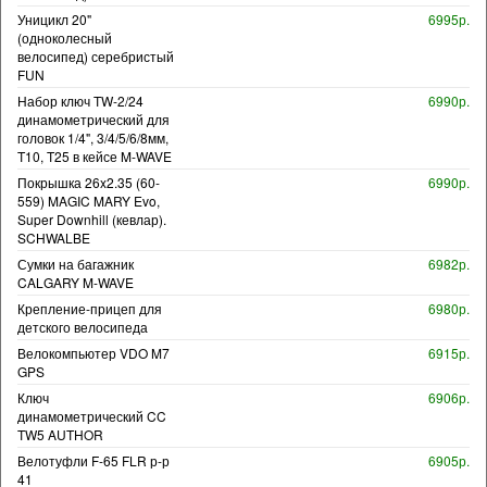
Уницикл 20"
6995р.
(одноколесный
велосипед) серебристый
FUN
Набор ключ TW-2/24
6990р.
динамометрический для
головок 1/4", 3/4/5/6/8мм,
T10, T25 в кейсе M-WAVE
Покрышка 26x2.35 (60-
6990р.
559) MAGIC MARY Evo,
Super Downhill (кевлар).
SCHWALBE
Сумки на багажник
6982р.
CALGARY M-WAVE
Крепление-прицеп для
6980р.
детского велосипеда
Велокомпьютер VDO M7
6915р.
GPS
Ключ
6906р.
динамометрический CC
TW5 AUTHOR
Велотуфли F-65 FLR р-р
6905р.
41