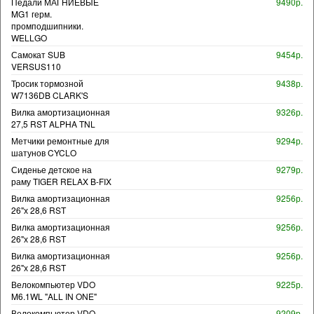
Педали МАГНИЕВЫЕ
9490р.
MG1 герм.
промподшипники.
WELLGO
Самокат SUB
9454р.
VERSUS110
Тросик тормозной
9438р.
W7136DB CLARK'S
Вилка амортизационная
9326р.
27,5 RST ALPHA TNL
Метчики ремонтные для
9294р.
шатунов CYCLO
Сиденье детское на
9279р.
раму TIGER RELAX B-FIX
Вилка амортизационная
9256р.
26"х 28,6 RST
Вилка амортизационная
9256р.
26"х 28,6 RST
Вилка амортизационная
9256р.
26"х 28,6 RST
Велокомпьютер VDO
9225р.
M6.1WL "ALL IN ONE"
Велокомпьютер VDO
9209р.