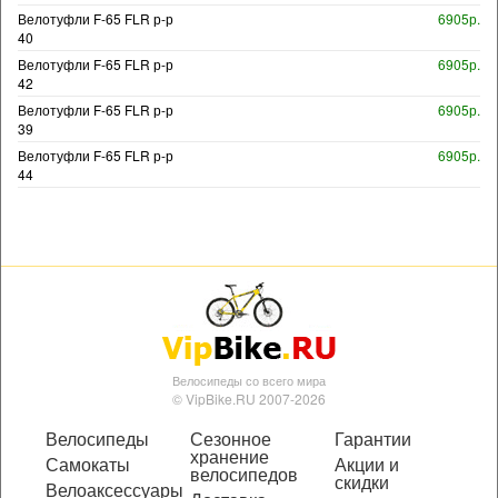
Велотуфли F-65 FLR р-р
6905р.
40
Велотуфли F-65 FLR р-р
6905р.
42
Велотуфли F-65 FLR р-р
6905р.
39
Велотуфли F-65 FLR р-р
6905р.
44
Велосипеды со всего мира
© VipBike.RU 2007-2026
Велосипеды
Сезонное
Гарантии
хранение
Самокаты
Акции и
велосипедов
скидки
Велоаксессуары