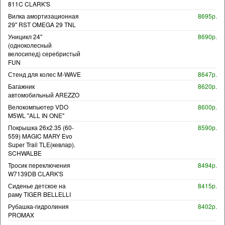
811C CLARK'S
Вилка амортизационная
8695р.
29" RST OMEGA 29 TNL
Уницикл 24"
8690р.
(одноколесный
велосипед) серебристый
FUN
Стенд для колес M-WAVE
8647р.
Багажник
8620р.
автомобильный AREZZO
Велокомпьютер VDO
8600р.
M5WL "ALL IN ONE"
Покрышка 26x2.35 (60-
8590р.
559) MAGIC MARY Evo
Super Trail TLE(кевлар).
SCHWALBE
Тросик переключения
8494р.
W7139DB CLARK'S
Сиденье детское на
8415р.
раму TIGER BELLELLI
Рубашка-гидролиния
8402р.
PROMAX