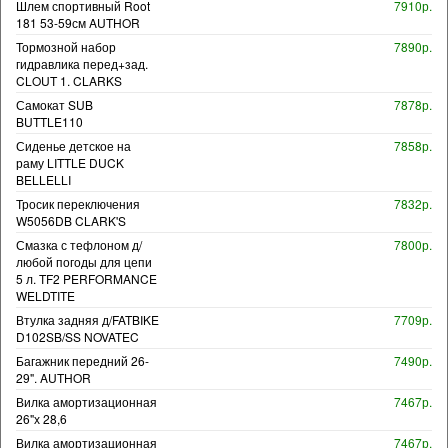
Шлем спортивный Root
7910р.
181 53-59см AUTHOR
Тормозной набор
7890р.
гидравлика перед+зад.
CLOUT 1. CLARKS
Самокат SUB
7878р.
BUTTLE110
Сиденье детское на
7858р.
раму LITTLE DUCK
BELLELLI
Тросик переключения
7832р.
W5056DB CLARK'S
Смазка с тефлоном д/
7800р.
любой погоды для цепи
5 л. TF2 PERFORMANCE
WELDTITE
Втулка задняя д/FATBIKE
7709р.
D102SB/SS NOVATEC
Багажник передний 26-
7490р.
29". AUTHOR
Вилка амортизационная
7467р.
26"х 28,6
Вилка амортизационная
7467р.