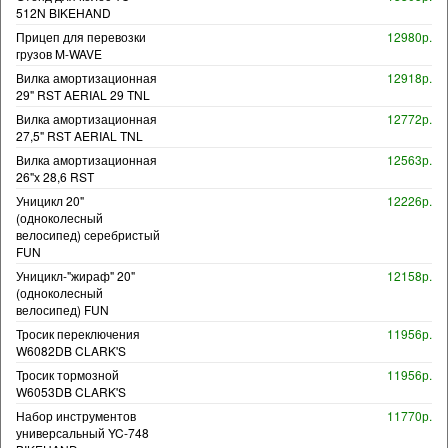
512N BIKEHAND
Прицеп для перевозки
12980р.
грузов M-WAVE
Вилка амортизационная
12918р.
29" RST AERIAL 29 TNL
Вилка амортизационная
12772р.
27,5" RST AERIAL TNL
Вилка амортизационная
12563р.
26"х 28,6 RST
Уницикл 20"
12226р.
(одноколесный
велосипед) серебристый
FUN
Уницикл-"жираф" 20"
12158р.
(одноколесный
велосипед) FUN
Тросик переключения
11956р.
W6082DB CLARK'S
Тросик тормозной
11956р.
W6053DB CLARK'S
Набор инструментов
11770р.
универсальный YC-748