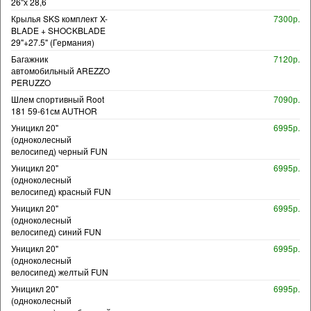
26"х 28,6
Крылья SKS комплект X-
7300р.
BLADE + SHOCKBLADE
29"+27.5" (Германия)
Багажник
7120р.
автомобильный AREZZO
PERUZZO
Шлем спортивный Root
7090р.
181 59-61см AUTHOR
Уницикл 20"
6995р.
(одноколесный
велосипед) черный FUN
Уницикл 20"
6995р.
(одноколесный
велосипед) красный FUN
Уницикл 20"
6995р.
(одноколесный
велосипед) синий FUN
Уницикл 20"
6995р.
(одноколесный
велосипед) желтый FUN
Уницикл 20"
6995р.
(одноколесный