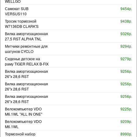
WELLGO
Самокат SUB
9454р.
VERSUS110
Тросик тормозной
9438р.
W7136DB CLARK'S
Вилка амортизационная
9326р.
27,5 RST ALPHA TNL
Метчики ремонтные для
9294р.
шатунов CYCLO
Сиденье детское на
9279р.
раму TIGER RELAX B-FIX
Вилка амортизационная
9256р.
26"х 28,6 RST
Вилка амортизационная
9256р.
26"х 28,6 RST
Вилка амортизационная
9256р.
26"х 28,6 RST
Велокомпьютер VDO
9225р.
M6.1WL "ALL IN ONE"
Велокомпьютер VDO
9209р.
M6.1WL
Тормозной набор
8990р.