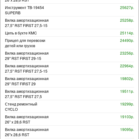
Инструмент TB-19454
25627р.
SUPERB
Вилка амортизационная
25258р.
27,5" RST FIRST 27,5-15
Цепь в бухте KMC
25114р.
Прицеп для перевозки
24490р.
детей или грузов
Вилка амортизационная
23256р.
29" RST FIRST 29-15
Вилка амортизационная
22964р.
27,5" RST FIRST 27,5-15
Вилка амортизационная
19802р.
29" RST FIRST 29
Вилка амортизационная
19511р.
27,5" RST FIRST 27,5
Стенд ремонтный
19299р.
CYCLO
Вилка амортизационная
19103р.
26" х 28,6 RST
Вилка амортизационная
19095р.
26"х 28,6 RST