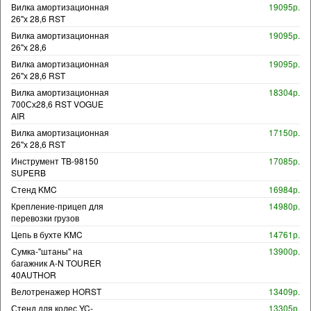
Вилка амортизационная
19095р.
26"х 28,6 RST
Вилка амортизационная
19095р.
26"х 28,6
Вилка амортизационная
19095р.
26"х 28,6 RST
Вилка амортизационная
18304р.
700Сх28,6 RST VOGUE
AIR
Вилка амортизационная
17150р.
26"х 28,6 RST
Инструмент TB-98150
17085р.
SUPERB
Стенд KMC
16984р.
Крепление-прицеп для
14980р.
перевозки грузов
Цепь в бухте KMC
14761р.
Сумка-"штаны" на
13900р.
багажник A-N TOURER
40AUTHOR
Велотренажер HORST
13409р.
Стенд для колес YC-
13305р.