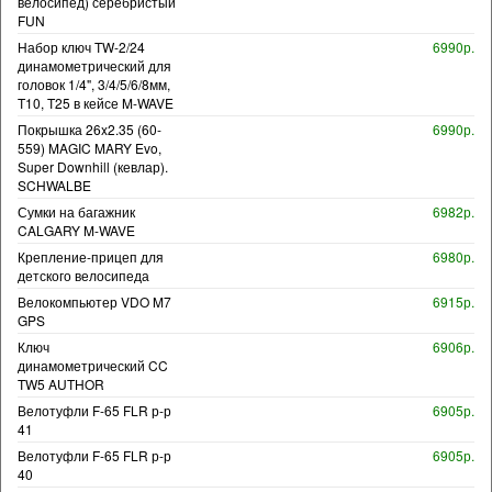
велосипед) серебристый
FUN
Набор ключ TW-2/24
6990р.
динамометрический для
головок 1/4", 3/4/5/6/8мм,
T10, T25 в кейсе M-WAVE
Покрышка 26x2.35 (60-
6990р.
559) MAGIC MARY Evo,
Super Downhill (кевлар).
SCHWALBE
Сумки на багажник
6982р.
CALGARY M-WAVE
Крепление-прицеп для
6980р.
детского велосипеда
Велокомпьютер VDO M7
6915р.
GPS
Ключ
6906р.
динамометрический CC
TW5 AUTHOR
Велотуфли F-65 FLR р-р
6905р.
41
Велотуфли F-65 FLR р-р
6905р.
40