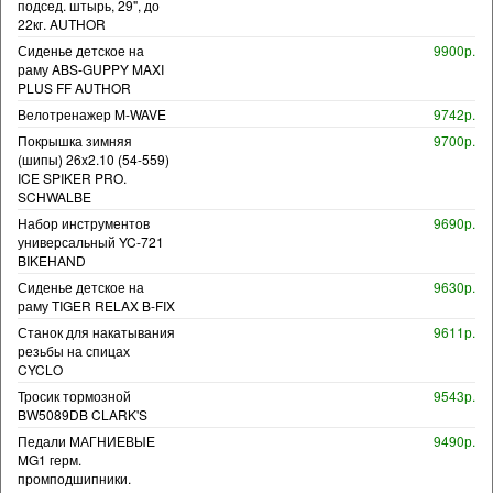
подсед. штырь, 29", до
22кг. AUTHOR
Сиденье детское на
9900р.
раму ABS-GUPPY MAXI
PLUS FF AUTHOR
Велотренажер M-WAVE
9742р.
Покрышка зимняя
9700р.
(шипы) 26x2.10 (54-559)
ICE SPIKER PRO.
SCHWALBE
Набор инструментов
9690р.
универсальный YC-721
BIKEHAND
Сиденье детское на
9630р.
раму TIGER RELAX B-FIX
Станок для накатывания
9611р.
резьбы на спицах
CYCLO
Тросик тормозной
9543р.
BW5089DB CLARK'S
Педали МАГНИЕВЫЕ
9490р.
MG1 герм.
промподшипники.