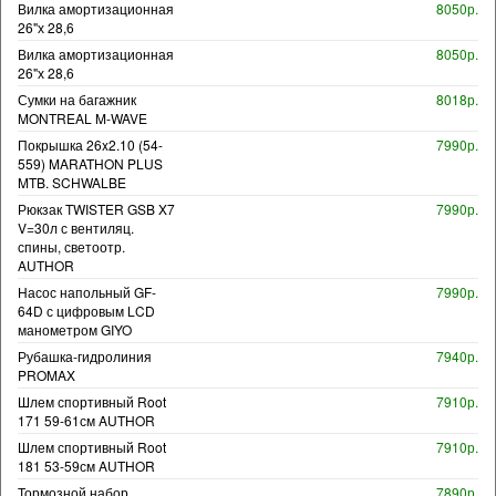
Вилка амортизационная
8050р.
26"х 28,6
Вилка амортизационная
8050р.
26"х 28,6
Сумки на багажник
8018р.
MONTREAL M-WAVE
Покрышка 26x2.10 (54-
7990р.
559) MARATHON PLUS
MTB. SCHWALBE
Рюкзак TWISTER GSB X7
7990р.
V=30л с вентиляц.
спины, светоотр.
AUTHOR
Насос напольный GF-
7990р.
64D с цифровым LCD
манометром GIYO
Рубашка-гидролиния
7940р.
PROMAX
Шлем спортивный Root
7910р.
171 59-61см AUTHOR
Шлем спортивный Root
7910р.
181 53-59см AUTHOR
Тормозной набор
7890р.