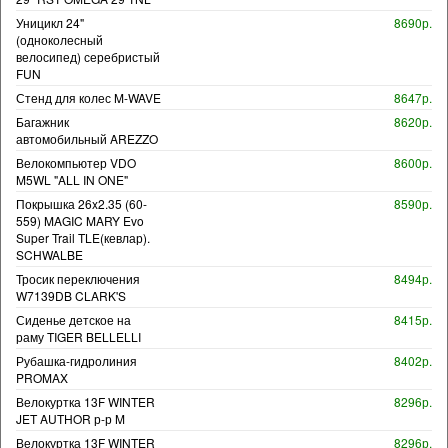
Уницикл 24"
8690р.
(одноколесный
велосипед) серебристый
FUN
Стенд для колес M-WAVE
8647р.
Багажник
8620р.
автомобильный AREZZO
Велокомпьютер VDO
8600р.
M5WL "ALL IN ONE"
Покрышка 26x2.35 (60-
8590р.
559) MAGIC MARY Evo
Super Trail TLE(кевлар).
SCHWALBE
Тросик переключения
8494р.
W7139DB CLARK'S
Сиденье детское на
8415р.
раму TIGER BELLELLI
Рубашка-гидролиния
8402р.
PROMAX
Велокуртка 13F WINTER
8296р.
JET AUTHOR р-р M
Велокуртка 13F WINTER
8296р.