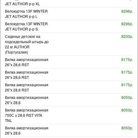
JET AUTHOR р-р XL
Велокуртка 13F WINTER
8296р.
JET AUTHOR р-р L
Велокуртка 13F WINTER
8296р.
JET AUTHOR р-р S
Сиденье детское на
8200р.
подседельный штырь до
22 кг AUTHOR
(Португалия)
Вилка амортизационная
8175р.
26"х 28,6 RST
Вилка амортизационная
8175р.
26"х 28,6 RST
Вилка амортизационная
8175р.
26"х 28,6 RST
Вилка амортизационная
8050р.
26"х 28,6
Вилка амортизационная
8050р.
700С х 28,6 RST VITA
TNL
Вилка амортизационная
8050р.
26"х 28,6