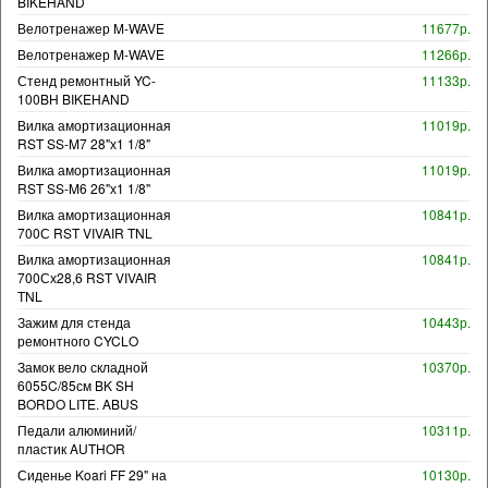
BIKEHAND
Велотренажер M-WAVE
11677р.
Велотренажер M-WAVE
11266р.
Стенд ремонтный YC-
11133р.
100BH BIKEHAND
Вилка амортизационная
11019р.
RST SS-M7 28"х1 1/8"
Вилка амортизационная
11019р.
RST SS-M6 26"х1 1/8"
Вилка амортизационная
10841р.
700С RST VIVAIR TNL
Вилка амортизационная
10841р.
700Сх28,6 RST VIVAIR
TNL
Зажим для стенда
10443р.
ремонтного CYCLO
Замок вело складной
10370р.
6055C/85см BK SH
BORDO LITE. ABUS
Педали алюминий/
10311р.
пластик AUTHOR
Сиденье Koari FF 29" на
10130р.