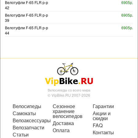
Велотуфли F-65 FLR р-р
6905р.
42
Велотуфли F-65 FLR р-р
6905р.
39
Велотуфли F-65 FLR р-р
6905р.
44
Велосипеды со всего мира
© VipBike.RU 2007-2026
Велосипеды
Сезонное
Гарантии
хранение
Самокаты
Акции и
велосипедов
скидки
Велоаксессуары
Доставка
FAQ
Велозапчасти
Оплата
Контакты
Статьи