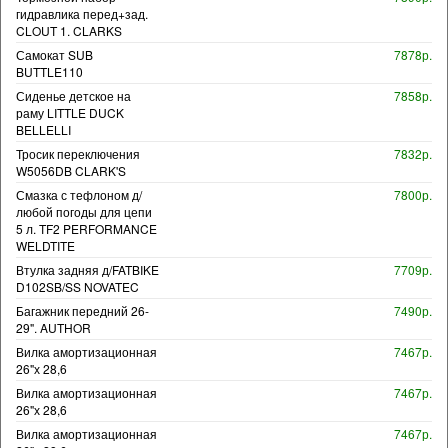
гидравлика перед+зад.
CLOUT 1. CLARKS
Самокат SUB
7878р.
BUTTLE110
Сиденье детское на
7858р.
раму LITTLE DUCK
BELLELLI
Тросик переключения
7832р.
W5056DB CLARK'S
Смазка с тефлоном д/
7800р.
любой погоды для цепи
5 л. TF2 PERFORMANCE
WELDTITE
Втулка задняя д/FATBIKE
7709р.
D102SB/SS NOVATEC
Багажник передний 26-
7490р.
29". AUTHOR
Вилка амортизационная
7467р.
26"х 28,6
Вилка амортизационная
7467р.
26"х 28,6
Вилка амортизационная
7467р.