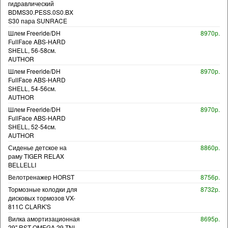
гидравлический
BDMS30.PESS.0S0.BX
S30 пара SUNRACE
Шлем Freeride/DH
8970р.
FullFace ABS-HARD
SHELL, 56-58см.
AUTHOR
Шлем Freeride/DH
8970р.
FullFace ABS-HARD
SHELL, 54-56см.
AUTHOR
Шлем Freeride/DH
8970р.
FullFace ABS-HARD
SHELL, 52-54см.
AUTHOR
Сиденье детское на
8860р.
раму TIGER RELAX
BELLELLI
Велотренажер HORST
8756р.
Тормозные колодки для
8732р.
дисковых тормозов VX-
811C CLARK'S
Вилка амортизационная
8695р.
29" RST OMEGA 29 TNL