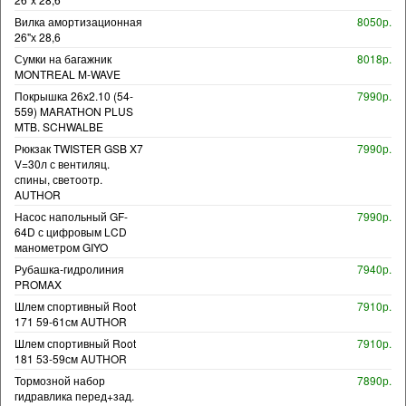
Вилка амортизационная
8050р.
26"х 28,6
Сумки на багажник
8018р.
MONTREAL M-WAVE
Покрышка 26x2.10 (54-
7990р.
559) MARATHON PLUS
MTB. SCHWALBE
Рюкзак TWISTER GSB X7
7990р.
V=30л с вентиляц.
спины, светоотр.
AUTHOR
Насос напольный GF-
7990р.
64D с цифровым LCD
манометром GIYO
Рубашка-гидролиния
7940р.
PROMAX
Шлем спортивный Root
7910р.
171 59-61см AUTHOR
Шлем спортивный Root
7910р.
181 53-59см AUTHOR
Тормозной набор
7890р.
гидравлика перед+зад.