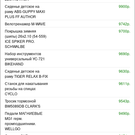
Сиденье детское на
9900р.
раму ABS-GUPPY MAXI
PLUS FF AUTHOR
Велотренажер M-WAVE
9742р.
Покрышка зимняя
9700р.
(шипы) 26x2.10 (54-559)
ICE SPIKER PRO.
SCHWALBE
Набор инструментов
9690р.
универсальный YC-721
BIKEHAND
Сиденье детское на
9630р.
раму TIGER RELAX B-FIX
Станок для накатывания
9611р.
резьбы на спицах
CYCLO
Тросик тормозной
9543р.
BW5089DB CLARK'S
Педали МАГНИЕВЫЕ
9490р.
MG1 герм.
промподшипники.
WELLGO