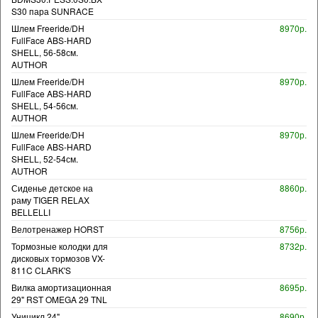
S30 пара SUNRACE
Шлем Freeride/DH
8970р.
FullFace ABS-HARD
SHELL, 56-58см.
AUTHOR
Шлем Freeride/DH
8970р.
FullFace ABS-HARD
SHELL, 54-56см.
AUTHOR
Шлем Freeride/DH
8970р.
FullFace ABS-HARD
SHELL, 52-54см.
AUTHOR
Сиденье детское на
8860р.
раму TIGER RELAX
BELLELLI
Велотренажер HORST
8756р.
Тормозные колодки для
8732р.
дисковых тормозов VX-
811C CLARK'S
Вилка амортизационная
8695р.
29" RST OMEGA 29 TNL
Уницикл 24"
8690р.