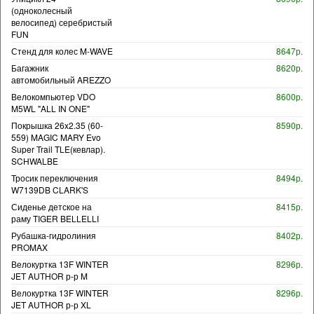
(одноколесный
велосипед) серебристый
FUN
Стенд для колес M-WAVE
8647р.
Багажник
8620р.
автомобильный AREZZO
Велокомпьютер VDO
8600р.
M5WL "ALL IN ONE"
Покрышка 26x2.35 (60-
8590р.
559) MAGIC MARY Evo
Super Trail TLE(кевлар).
SCHWALBE
Тросик переключения
8494р.
W7139DB CLARK'S
Сиденье детское на
8415р.
раму TIGER BELLELLI
Рубашка-гидролиния
8402р.
PROMAX
Велокуртка 13F WINTER
8296р.
JET AUTHOR р-р M
Велокуртка 13F WINTER
8296р.
JET AUTHOR р-р XL