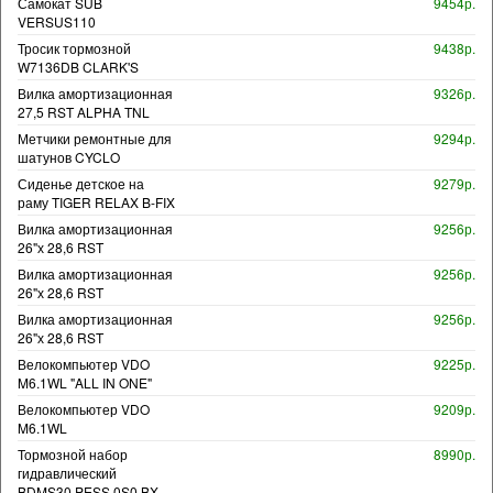
Самокат SUB
9454р.
VERSUS110
Тросик тормозной
9438р.
W7136DB CLARK'S
Вилка амортизационная
9326р.
27,5 RST ALPHA TNL
Метчики ремонтные для
9294р.
шатунов CYCLO
Сиденье детское на
9279р.
раму TIGER RELAX B-FIX
Вилка амортизационная
9256р.
26"х 28,6 RST
Вилка амортизационная
9256р.
26"х 28,6 RST
Вилка амортизационная
9256р.
26"х 28,6 RST
Велокомпьютер VDO
9225р.
M6.1WL "ALL IN ONE"
Велокомпьютер VDO
9209р.
M6.1WL
Тормозной набор
8990р.
гидравлический
BDMS30.PESS.0S0.BX