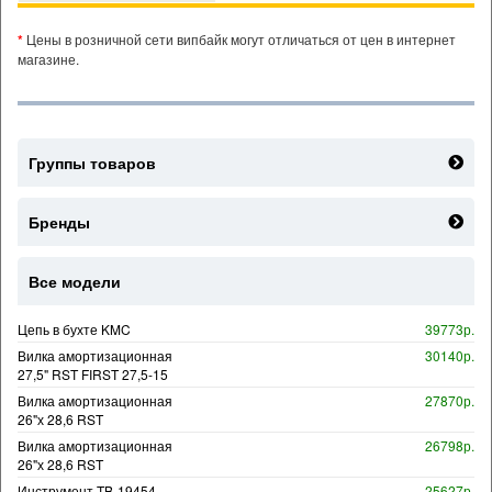
*
Цены в розничной сети випбайк могут отличаться от цен в интернет
магазине.
Группы товаров
Бренды
Все модели
Цепь в бухте KMC
39773р.
Вилка амортизационная
30140р.
27,5" RST FIRST 27,5-15
Вилка амортизационная
27870р.
26"х 28,6 RST
Вилка амортизационная
26798р.
26"х 28,6 RST
Инструмент TB-19454
25627р.