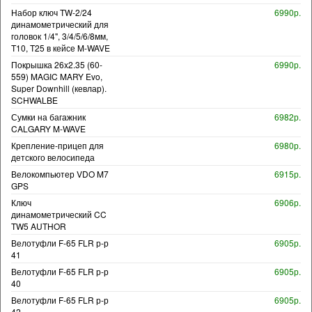
Набор ключ TW-2/24
6990р.
динамометрический для
головок 1/4", 3/4/5/6/8мм,
T10, T25 в кейсе M-WAVE
Покрышка 26x2.35 (60-
6990р.
559) MAGIC MARY Evo,
Super Downhill (кевлар).
SCHWALBE
Сумки на багажник
6982р.
CALGARY M-WAVE
Крепление-прицеп для
6980р.
детского велосипеда
Велокомпьютер VDO M7
6915р.
GPS
Ключ
6906р.
динамометрический CC
TW5 AUTHOR
Велотуфли F-65 FLR р-р
6905р.
41
Велотуфли F-65 FLR р-р
6905р.
40
Велотуфли F-65 FLR р-р
6905р.
42