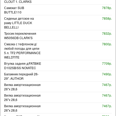
CLOUT 1. CLARKS
Самокат SUB
7878р.
BUTTLE110
Сиденье детское на
7858р.
раму LITTLE DUCK
BELLELLI
Тросик переключения
7832р.
W5056DB CLARK'S
Смазка с тефлоном д/
7800р.
любой погоды для цепи
5 л. TF2 PERFORMANCE
WELDTITE
Втулка задняя д/FATBIKE
7709р.
D102SB/SS NOVATEC
Багажник передний 26-
7490р.
29". AUTHOR
Вилка амортизационная
7467р.
26"х 28,6
Вилка амортизационная
7467р.
26"х 28,6
Вилка амортизационная
7467р.
26"х 28,6