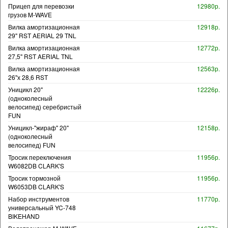
Прицеп для перевозки
12980р.
грузов M-WAVE
Вилка амортизационная
12918р.
29" RST AERIAL 29 TNL
Вилка амортизационная
12772р.
27,5" RST AERIAL TNL
Вилка амортизационная
12563р.
26"х 28,6 RST
Уницикл 20"
12226р.
(одноколесный
велосипед) серебристый
FUN
Уницикл-"жираф" 20"
12158р.
(одноколесный
велосипед) FUN
Тросик переключения
11956р.
W6082DB CLARK'S
Тросик тормозной
11956р.
W6053DB CLARK'S
Набор инструментов
11770р.
универсальный YC-748
BIKEHAND