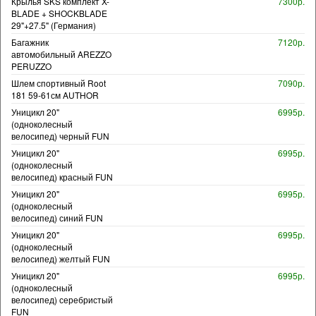
Крылья SKS комплект X-
7300р.
BLADE + SHOCKBLADE
29"+27.5" (Германия)
Багажник
7120р.
автомобильный AREZZO
PERUZZO
Шлем спортивный Root
7090р.
181 59-61см AUTHOR
Уницикл 20"
6995р.
(одноколесный
велосипед) черный FUN
Уницикл 20"
6995р.
(одноколесный
велосипед) красный FUN
Уницикл 20"
6995р.
(одноколесный
велосипед) синий FUN
Уницикл 20"
6995р.
(одноколесный
велосипед) желтый FUN
Уницикл 20"
6995р.
(одноколесный
велосипед) серебристый
FUN