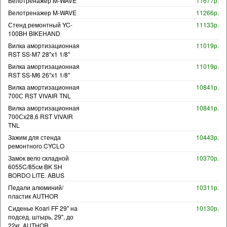
Велотренажер M-WAVE
11677р.
Велотренажер M-WAVE
11266р.
Стенд ремонтный YC-
11133р.
100BH BIKEHAND
Вилка амортизационная
11019р.
RST SS-M7 28"х1 1/8"
Вилка амортизационная
11019р.
RST SS-M6 26"х1 1/8"
Вилка амортизационная
10841р.
700С RST VIVAIR TNL
Вилка амортизационная
10841р.
700Сх28,6 RST VIVAIR
TNL
Зажим для стенда
10443р.
ремонтного CYCLO
Замок вело складной
10370р.
6055C/85см BK SH
BORDO LITE. ABUS
Педали алюминий/
10311р.
пластик AUTHOR
Сиденье Koari FF 29" на
10130р.
подсед. штырь, 29", до
22кг. AUTHOR