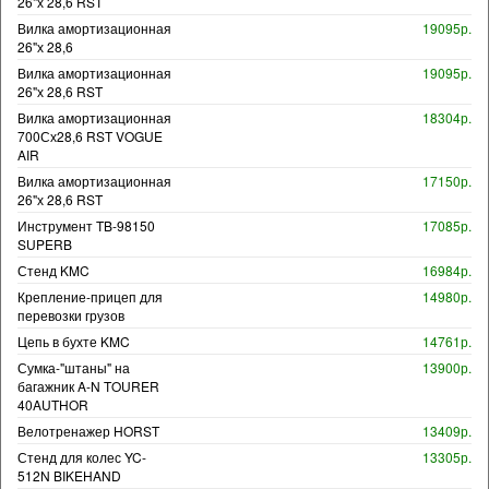
26"х 28,6 RST
Вилка амортизационная
19095р.
26"х 28,6
Вилка амортизационная
19095р.
26"х 28,6 RST
Вилка амортизационная
18304р.
700Сх28,6 RST VOGUE
AIR
Вилка амортизационная
17150р.
26"х 28,6 RST
Инструмент TB-98150
17085р.
SUPERB
Стенд KMC
16984р.
Крепление-прицеп для
14980р.
перевозки грузов
Цепь в бухте KMC
14761р.
Сумка-"штаны" на
13900р.
багажник A-N TOURER
40AUTHOR
Велотренажер HORST
13409р.
Стенд для колес YC-
13305р.
512N BIKEHAND