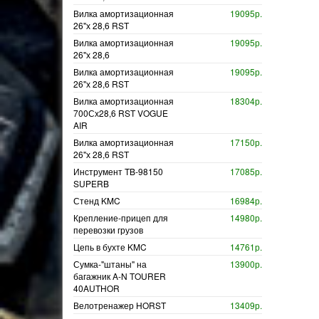
Вилка амортизационная
19095р.
26"х 28,6 RST
Вилка амортизационная
19095р.
26"х 28,6
Вилка амортизационная
19095р.
26"х 28,6 RST
Вилка амортизационная
18304р.
700Сх28,6 RST VOGUE
AIR
Вилка амортизационная
17150р.
26"х 28,6 RST
Инструмент TB-98150
17085р.
SUPERB
Стенд KMC
16984р.
Крепление-прицеп для
14980р.
перевозки грузов
Цепь в бухте KMC
14761р.
Сумка-"штаны" на
13900р.
багажник A-N TOURER
40AUTHOR
Велотренажер HORST
13409р.