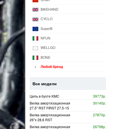
BIKEHAND
CYCLO
SuperB
NFUN
WELLGO
BONE
Любой бренд
Все модели
Цепь в бухте KMC
39773р.
Вилка амортизационная
30140р.
27,5" RST FIRST 27,5-15
Вилка амортизационная
27870р.
26"х 28,6 RST
Вилка амортизационная
26798р.