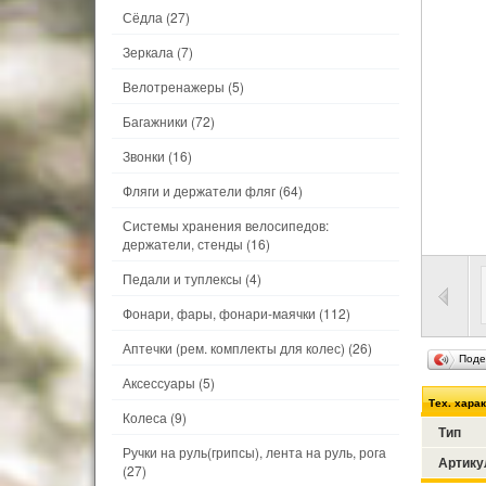
Сёдла
(27)
Зеркала
(7)
Велотренажеры
(5)
Багажники
(72)
Звонки
(16)
Фляги и держатели фляг
(64)
Системы хранения велосипедов:
держатели, стенды
(16)
Педали и туплексы
(4)
Фонари, фары, фонари-маячки
(112)
Аптечки (рем. комплекты для колес)
(26)
Поде
Аксессуары
(5)
Тех. хара
Колеса
(9)
Тип
Ручки на руль(грипсы), лента на руль, рога
Артику
(27)