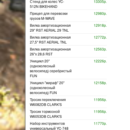
Стенд для колес YC-
13305р.
512N BIKEHAND
Прицеп для перевозки
12980р.
грузов M-WAVE
Вилка амортизационная
12918р.
29" RST AERIAL 29 TNL
Вилка амортизационная
12772р.
27,5" RST AERIAL TNL
Вилка амортизационная
12563р.
26"х 28,6 RST
Уницикл 20"
12226р.
(одноколесный
велосипед) серебристый
FUN
Уницикл-"жираф" 20"
12158р.
(одноколесный
велосипед) FUN
Тросик переключения
11956р.
W6082DB CLARK'S
Тросик тормозной
11956р.
W6053DB CLARK'S
Набор инструментов
11770р.
универсальный YC-748