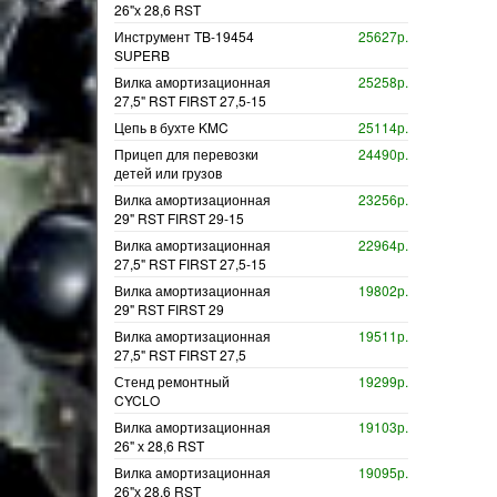
26"х 28,6 RST
Инструмент TB-19454
25627р.
SUPERB
Вилка амортизационная
25258р.
27,5" RST FIRST 27,5-15
Цепь в бухте KMC
25114р.
Прицеп для перевозки
24490р.
детей или грузов
Вилка амортизационная
23256р.
29" RST FIRST 29-15
Вилка амортизационная
22964р.
27,5" RST FIRST 27,5-15
Вилка амортизационная
19802р.
29" RST FIRST 29
Вилка амортизационная
19511р.
27,5" RST FIRST 27,5
Стенд ремонтный
19299р.
CYCLO
Вилка амортизационная
19103р.
26" х 28,6 RST
Вилка амортизационная
19095р.
26"х 28,6 RST