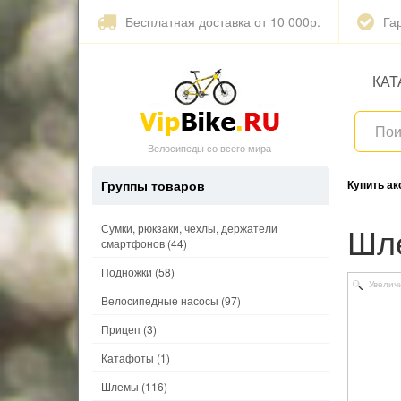
Бесплатная доставка от 10 000р.
Га
КАТ
Велосипеды со всего мира
Группы товаров
Купить а
Ш
Сумки, рюкзаки, чехлы, держатели
смартфонов
(44)
Подножки
(58)
Увелич
Велосипедные насосы
(97)
Прицеп
(3)
Катафоты
(1)
Шлемы
(116)