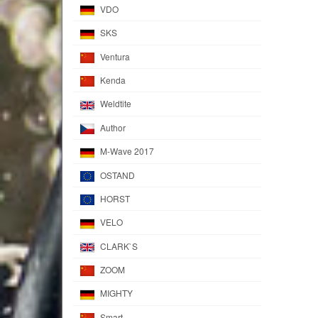
VDO
SKS
Ventura
Kenda
Weldtite
Author
M-Wave 2017
OSTAND
HORST
VELO
CLARK`S
ZOOM
MIGHTY
Smart