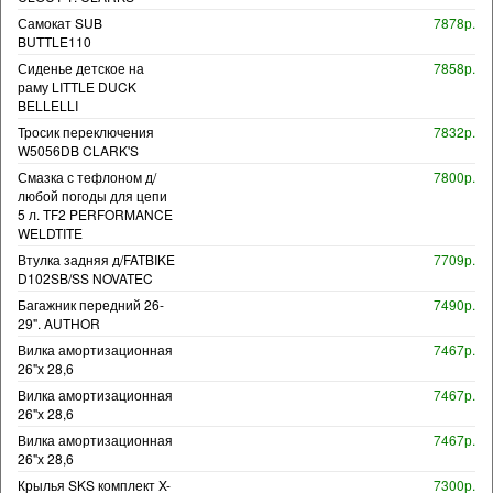
Самокат SUB
7878р.
BUTTLE110
Сиденье детское на
7858р.
раму LITTLE DUCK
BELLELLI
Тросик переключения
7832р.
W5056DB CLARK'S
Смазка с тефлоном д/
7800р.
любой погоды для цепи
5 л. TF2 PERFORMANCE
WELDTITE
Втулка задняя д/FATBIKE
7709р.
D102SB/SS NOVATEC
Багажник передний 26-
7490р.
29". AUTHOR
Вилка амортизационная
7467р.
26"х 28,6
Вилка амортизационная
7467р.
26"х 28,6
Вилка амортизационная
7467р.
26"х 28,6
Крылья SKS комплект X-
7300р.