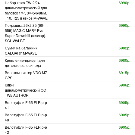
Набор ключ TW-2/24
6990р.
динамометрический для
головок 1/4", 3/4/5/6/8мм,
T10, T25 в кейсе M-WAVE
Покрышка 26x2.35 (60-
6990р.
559) MAGIC MARY Evo,
Super Downhill (кевлар).
SCHWALBE
Сумки на багажник
6982р.
CALGARY M-WAVE
Крепление-прицеп для
6980р.
детского велосипеда
Велокомпьютер VDO M7
6915р.
GPS
Ключ
6906р.
динамометрический CC
TW5 AUTHOR
Велотуфли F-65 FLR р-р
6905р.
41
Велотуфли F-65 FLR р-р
6905р.
40
Велотуфли F-65 FLR р-р
6905р.
42