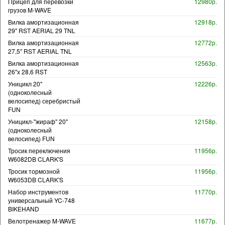
Прицеп для перевозки
12980р.
грузов M-WAVE
Вилка амортизационная
12918р.
29" RST AERIAL 29 TNL
Вилка амортизационная
12772р.
27,5" RST AERIAL TNL
Вилка амортизационная
12563р.
26"х 28,6 RST
Уницикл 20"
12226р.
(одноколесный
велосипед) серебристый
FUN
Уницикл-"жираф" 20"
12158р.
(одноколесный
велосипед) FUN
Тросик переключения
11956р.
W6082DB CLARK'S
Тросик тормозной
11956р.
W6053DB CLARK'S
Набор инструментов
11770р.
универсальный YC-748
BIKEHAND
Велотренажер M-WAVE
11677р.