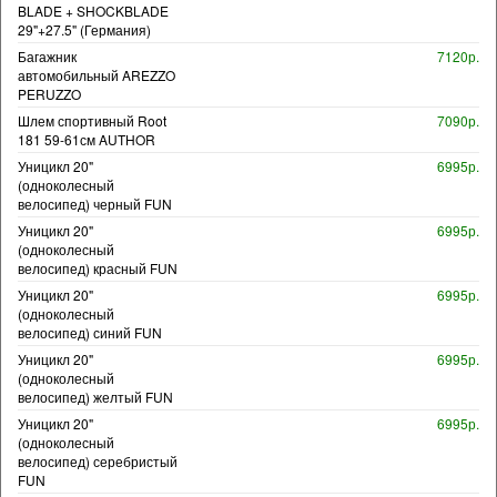
BLADE + SHOCKBLADE
29"+27.5" (Германия)
Багажник
7120р.
автомобильный AREZZO
PERUZZO
Шлем спортивный Root
7090р.
181 59-61см AUTHOR
Уницикл 20"
6995р.
(одноколесный
велосипед) черный FUN
Уницикл 20"
6995р.
(одноколесный
велосипед) красный FUN
Уницикл 20"
6995р.
(одноколесный
велосипед) синий FUN
Уницикл 20"
6995р.
(одноколесный
велосипед) желтый FUN
Уницикл 20"
6995р.
(одноколесный
велосипед) серебристый
FUN