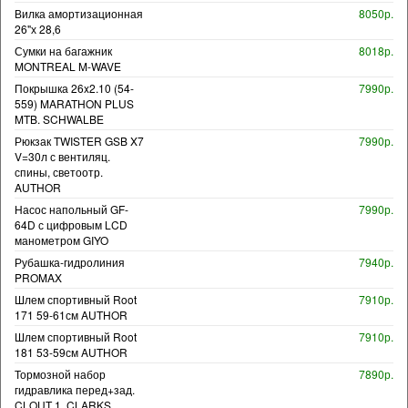
Вилка амортизационная
8050р.
26"х 28,6
Сумки на багажник
8018р.
MONTREAL M-WAVE
Покрышка 26x2.10 (54-
7990р.
559) MARATHON PLUS
MTB. SCHWALBE
Рюкзак TWISTER GSB X7
7990р.
V=30л с вентиляц.
спины, светоотр.
AUTHOR
Насос напольный GF-
7990р.
64D с цифровым LCD
манометром GIYO
Рубашка-гидролиния
7940р.
PROMAX
Шлем спортивный Root
7910р.
171 59-61см AUTHOR
Шлем спортивный Root
7910р.
181 53-59см AUTHOR
Тормозной набор
7890р.
гидравлика перед+зад.
CLOUT 1. CLARKS