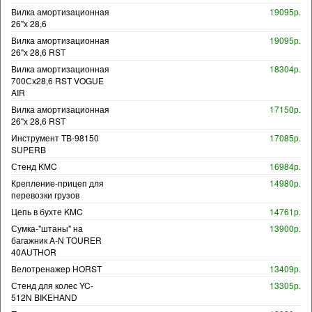
Вилка амортизационная
19095р.
26"х 28,6
Вилка амортизационная
19095р.
26"х 28,6 RST
Вилка амортизационная
18304р.
700Сх28,6 RST VOGUE
AIR
Вилка амортизационная
17150р.
26"х 28,6 RST
Инструмент TB-98150
17085р.
SUPERB
Стенд KMC
16984р.
Крепление-прицеп для
14980р.
перевозки грузов
Цепь в бухте KMC
14761р.
Сумка-"штаны" на
13900р.
багажник A-N TOURER
40AUTHOR
Велотренажер HORST
13409р.
Стенд для колес YC-
13305р.
512N BIKEHAND