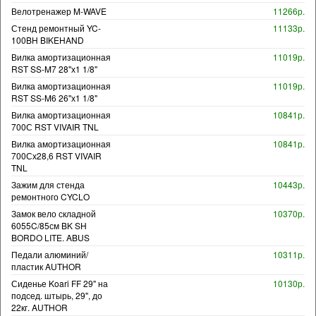
Велотренажер M-WAVE
11266р.
Стенд ремонтный YC-
11133р.
100BH BIKEHAND
Вилка амортизационная
11019р.
RST SS-M7 28"х1 1/8"
Вилка амортизационная
11019р.
RST SS-M6 26"х1 1/8"
Вилка амортизационная
10841р.
700С RST VIVAIR TNL
Вилка амортизационная
10841р.
700Сх28,6 RST VIVAIR
TNL
Зажим для стенда
10443р.
ремонтного CYCLO
Замок вело складной
10370р.
6055C/85см BK SH
BORDO LITE. ABUS
Педали алюминий/
10311р.
пластик AUTHOR
Сиденье Koari FF 29" на
10130р.
подсед. штырь, 29", до
22кг. AUTHOR