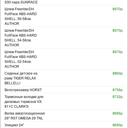
S30 пара SUNRACE
Шлем Freeride/DH
8970р.
FullFace ABS-HARD
SHELL, 56-58см.
AUTHOR
Шлем Freeride/DH
8970р.
FullFace ABS-HARD
SHELL, 54-56см.
AUTHOR
Шлем Freeride/DH
8970р.
FullFace ABS-HARD
SHELL, 52-54см.
AUTHOR
Сиденье детское на
8860р.
раму TIGER RELAX
BELLELLI
Велотренажер HORST
8756р.
Тормозные колодки для
8732р.
дисковых тормозов VX-
811C CLARK'S
Вилка амортизационная
8695р.
29" RST OMEGA 29 TNL
Уницикл 24"
8690р.