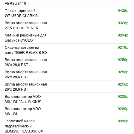
VERSUS110
Тросик тормозной
9438р.
W7136DB CLARK'S
Вилка амортизационная
9326р.
27,5 RST ALPHA TNL
Метчики ремонтные для
9294р.
шатунов CYCLO
Сиденье детское на
9279р.
раму TIGER RELAX B-FIX
Вилка амортизационная
9256р.
26"х 28,6 RST
Вилка амортизационная
9256р.
26"х 28,6 RST
Вилка амортизационная
9256р.
26"х 28,6 RST
Велокомпьютер VDO
9225р.
M6.1WL "ALL IN ONE"
Велокомпьютер VDO
9209р.
M6.1WL
Тормозной набор
8990р.
гидравлический
BDMS30.PESS.0S0.BX