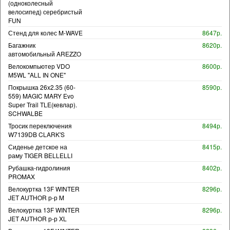
(одноколесный
велосипед) серебристый
FUN
Стенд для колес M-WAVE
8647р.
Багажник
8620р.
автомобильный AREZZO
Велокомпьютер VDO
8600р.
M5WL "ALL IN ONE"
Покрышка 26x2.35 (60-
8590р.
559) MAGIC MARY Evo
Super Trail TLE(кевлар).
SCHWALBE
Тросик переключения
8494р.
W7139DB CLARK'S
Сиденье детское на
8415р.
раму TIGER BELLELLI
Рубашка-гидролиния
8402р.
PROMAX
Велокуртка 13F WINTER
8296р.
JET AUTHOR р-р M
Велокуртка 13F WINTER
8296р.
JET AUTHOR р-р XL