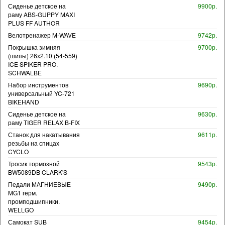
Сиденье детское на
9900р.
раму ABS-GUPPY MAXI
PLUS FF AUTHOR
Велотренажер M-WAVE
9742р.
Покрышка зимняя
9700р.
(шипы) 26x2.10 (54-559)
ICE SPIKER PRO.
SCHWALBE
Набор инструментов
9690р.
универсальный YC-721
BIKEHAND
Сиденье детское на
9630р.
раму TIGER RELAX B-FIX
Станок для накатывания
9611р.
резьбы на спицах
CYCLO
Тросик тормозной
9543р.
BW5089DB CLARK'S
Педали МАГНИЕВЫЕ
9490р.
MG1 герм.
промподшипники.
WELLGO
Самокат SUB
9454р.