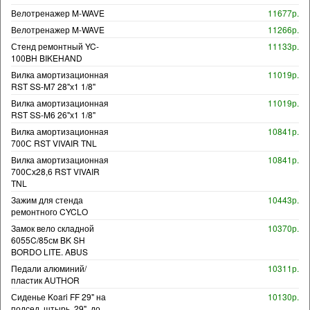
Велотренажер M-WAVE
11677р.
Велотренажер M-WAVE
11266р.
Стенд ремонтный YC-
11133р.
100BH BIKEHAND
Вилка амортизационная
11019р.
RST SS-M7 28"х1 1/8"
Вилка амортизационная
11019р.
RST SS-M6 26"х1 1/8"
Вилка амортизационная
10841р.
700С RST VIVAIR TNL
Вилка амортизационная
10841р.
700Сх28,6 RST VIVAIR
TNL
Зажим для стенда
10443р.
ремонтного CYCLO
Замок вело складной
10370р.
6055C/85см BK SH
BORDO LITE. ABUS
Педали алюминий/
10311р.
пластик AUTHOR
Сиденье Koari FF 29" на
10130р.
подсед. штырь, 29", до