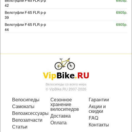
Велотуфли F-65 FLR р-р
6905р.
42
Велотуфли F-65 FLR р-р
6905р.
39
Велотуфли F-65 FLR р-р
6905р.
44
Велосипеды со всего мира
© VipBike.RU 2007-2026
Велосипеды
Сезонное
Гарантии
хранение
Самокаты
Акции и
велосипедов
скидки
Велоаксессуары
Доставка
FAQ
Велозапчасти
Оплата
Контакты
Статьи