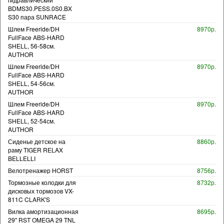
BDMS30.PESS.0S0.BX
S30 пара SUNRACE
Шлем Freeride/DH
8970р.
FullFace ABS-HARD
SHELL, 56-58см.
AUTHOR
Шлем Freeride/DH
8970р.
FullFace ABS-HARD
SHELL, 54-56см.
AUTHOR
Шлем Freeride/DH
8970р.
FullFace ABS-HARD
SHELL, 52-54см.
AUTHOR
Сиденье детское на
8860р.
раму TIGER RELAX
BELLELLI
Велотренажер HORST
8756р.
Тормозные колодки для
8732р.
дисковых тормозов VX-
811C CLARK'S
Вилка амортизационная
8695р.
29" RST OMEGA 29 TNL