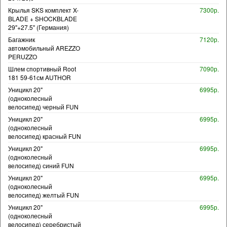
Крылья SKS комплект X-
7300р.
BLADE + SHOCKBLADE
29"+27.5" (Германия)
Багажник
7120р.
автомобильный AREZZO
PERUZZO
Шлем спортивный Root
7090р.
181 59-61см AUTHOR
Уницикл 20"
6995р.
(одноколесный
велосипед) черный FUN
Уницикл 20"
6995р.
(одноколесный
велосипед) красный FUN
Уницикл 20"
6995р.
(одноколесный
велосипед) синий FUN
Уницикл 20"
6995р.
(одноколесный
велосипед) желтый FUN
Уницикл 20"
6995р.
(одноколесный
велосипед) серебристый