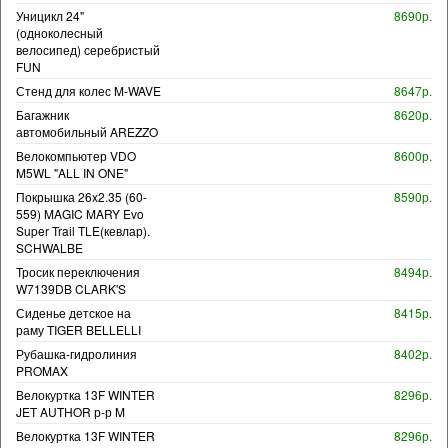
Уницикл 24"
8690р.
(одноколесный
велосипед) серебристый
FUN
Стенд для колес M-WAVE
8647р.
Багажник
8620р.
автомобильный AREZZO
Велокомпьютер VDO
8600р.
M5WL "ALL IN ONE"
Покрышка 26x2.35 (60-
8590р.
559) MAGIC MARY Evo
Super Trail TLE(кевлар).
SCHWALBE
Тросик переключения
8494р.
W7139DB CLARK'S
Сиденье детское на
8415р.
раму TIGER BELLELLI
Рубашка-гидролиния
8402р.
PROMAX
Велокуртка 13F WINTER
8296р.
JET AUTHOR р-р M
Велокуртка 13F WINTER
8296р.