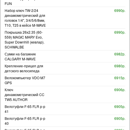
FUN
Набор ключ TW-2/24
6990р.
динамометрический для
головок 1/4", 3/4/5/6/8мм,
T10, T25 в кейсе M-WAVE
Покрышка 26x2.35 (60-
6990р.
559) MAGIC MARY Evo,
Super Downhill (кевлар).
SCHWALBE
Сумки на багажник
6982р.
CALGARY M-WAVE
Крепление-прицеп для
6980р.
детского велосипеда
Велокомпьютер VDO M7
6915р.
GPS
Ключ
6906р.
динамометрический CC
TW5 AUTHOR
Велотуфли F-65 FLR р-р
6905р.
41
Велотуфли F-65 FLR р-р
6905р.
40