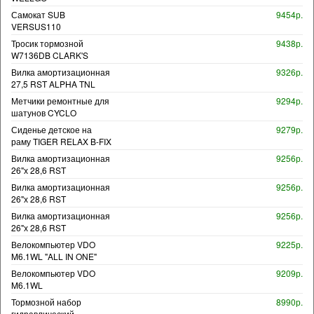
Самокат SUB
9454р.
VERSUS110
Тросик тормозной
9438р.
W7136DB CLARK'S
Вилка амортизационная
9326р.
27,5 RST ALPHA TNL
Метчики ремонтные для
9294р.
шатунов CYCLO
Сиденье детское на
9279р.
раму TIGER RELAX B-FIX
Вилка амортизационная
9256р.
26"х 28,6 RST
Вилка амортизационная
9256р.
26"х 28,6 RST
Вилка амортизационная
9256р.
26"х 28,6 RST
Велокомпьютер VDO
9225р.
M6.1WL "ALL IN ONE"
Велокомпьютер VDO
9209р.
M6.1WL
Тормозной набор
8990р.
гидравлический