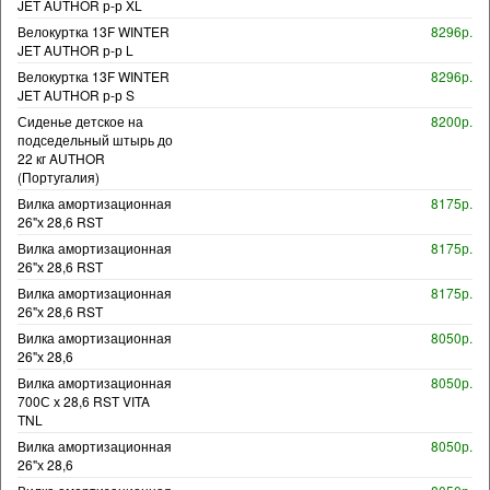
JET AUTHOR р-р XL
Велокуртка 13F WINTER
8296р.
JET AUTHOR р-р L
Велокуртка 13F WINTER
8296р.
JET AUTHOR р-р S
Сиденье детское на
8200р.
подседельный штырь до
22 кг AUTHOR
(Португалия)
Вилка амортизационная
8175р.
26"х 28,6 RST
Вилка амортизационная
8175р.
26"х 28,6 RST
Вилка амортизационная
8175р.
26"х 28,6 RST
Вилка амортизационная
8050р.
26"х 28,6
Вилка амортизационная
8050р.
700С х 28,6 RST VITA
TNL
Вилка амортизационная
8050р.
26"х 28,6