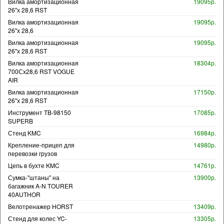
Вилка амортизационная
19095р.
26"х 28,6 RST
Вилка амортизационная
19095р.
26"х 28,6
Вилка амортизационная
19095р.
26"х 28,6 RST
Вилка амортизационная
18304р.
700Сх28,6 RST VOGUE
AIR
Вилка амортизационная
17150р.
26"х 28,6 RST
Инструмент TB-98150
17085р.
SUPERB
Стенд KMC
16984р.
Крепление-прицеп для
14980р.
перевозки грузов
Цепь в бухте KMC
14761р.
Сумка-"штаны" на
13900р.
багажник A-N TOURER
40AUTHOR
Велотренажер HORST
13409р.
Стенд для колес YC-
13305р.