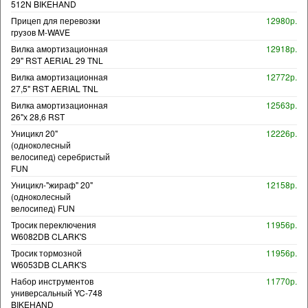
512N BIKEHAND
Прицеп для перевозки
12980р.
грузов M-WAVE
Вилка амортизационная
12918р.
29" RST AERIAL 29 TNL
Вилка амортизационная
12772р.
27,5" RST AERIAL TNL
Вилка амортизационная
12563р.
26"х 28,6 RST
Уницикл 20"
12226р.
(одноколесный
велосипед) серебристый
FUN
Уницикл-"жираф" 20"
12158р.
(одноколесный
велосипед) FUN
Тросик переключения
11956р.
W6082DB CLARK'S
Тросик тормозной
11956р.
W6053DB CLARK'S
Набор инструментов
11770р.
универсальный YC-748
BIKEHAND