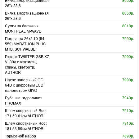
Вилка амортизационная
8050р.
26"х 28,6
Вилка амортизационная
8050р.
26"х 28,6
Сумки на багажник
8018р.
MONTREAL M-WAVE
Покрышка 26x2.10 (54-
7990р.
559) MARATHON PLUS
MTB. SCHWALBE
Рюкзак TWISTER GSB X7
7990р.
V=30л с вентиляц.
спины, светоотр.
AUTHOR
Насос напольный GF-
7990р.
64D с цифровым LCD
манометром GIYO
Рубашка-гидролиния
7940р.
PROMAX
Шлем спортивный Root
7910р.
171 59-61см AUTHOR
Шлем спортивный Root
7910р.
181 53-59см AUTHOR
Тормозной набор
7890р.