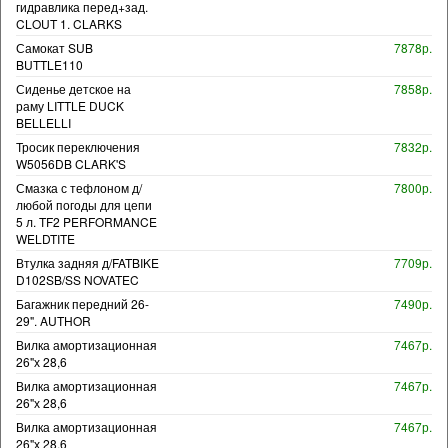
гидравлика перед+зад.
CLOUT 1. CLARKS
Самокат SUB
7878р.
BUTTLE110
Сиденье детское на
7858р.
раму LITTLE DUCK
BELLELLI
Тросик переключения
7832р.
W5056DB CLARK'S
Смазка с тефлоном д/
7800р.
любой погоды для цепи
5 л. TF2 PERFORMANCE
WELDTITE
Втулка задняя д/FATBIKE
7709р.
D102SB/SS NOVATEC
Багажник передний 26-
7490р.
29". AUTHOR
Вилка амортизационная
7467р.
26"х 28,6
Вилка амортизационная
7467р.
26"х 28,6
Вилка амортизационная
7467р.
26"х 28,6