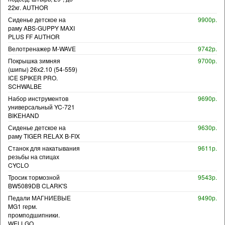
22кг. AUTHOR
Сиденье детское на
9900р.
раму ABS-GUPPY MAXI
PLUS FF AUTHOR
Велотренажер M-WAVE
9742р.
Покрышка зимняя
9700р.
(шипы) 26x2.10 (54-559)
ICE SPIKER PRO.
SCHWALBE
Набор инструментов
9690р.
универсальный YC-721
BIKEHAND
Сиденье детское на
9630р.
раму TIGER RELAX B-FIX
Станок для накатывания
9611р.
резьбы на спицах
CYCLO
Тросик тормозной
9543р.
BW5089DB CLARK'S
Педали МАГНИЕВЫЕ
9490р.
MG1 герм.
промподшипники.
WELLGO