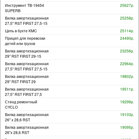
Инструмент TB-19454
25627р.
SUPERB
Вилка амортизационная
25258р.
27,5" RST FIRST 27,5-15
Цепь в бухте KMC
25114р.
Прицеп для перевозки
24490р.
детей или грузов
Вилка амортизационная
23256р.
29" RST FIRST 29-15
Вилка амортизационная
22964р.
27,5" RST FIRST 27,5-15
Вилка амортизационная
19802р.
29" RST FIRST 29
Вилка амортизационная
19511р.
27,5" RST FIRST 27,5
Стенд ремонтный
19299р.
CYCLO
Вилка амортизационная
19103р.
26" х 28,6 RST
Вилка амортизационная
19095р.
26"х 28,6 RST