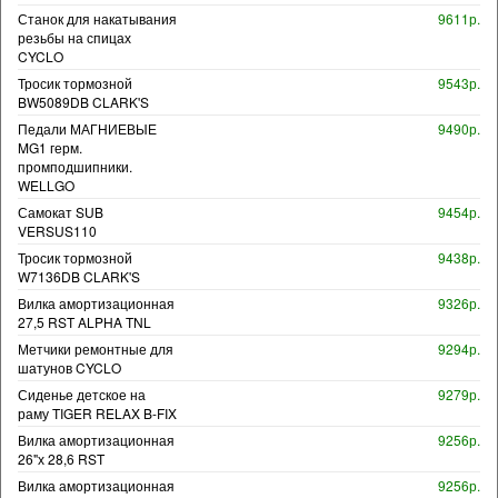
Станок для накатывания
9611р.
резьбы на спицах
CYCLO
Тросик тормозной
9543р.
BW5089DB CLARK'S
Педали МАГНИЕВЫЕ
9490р.
MG1 герм.
промподшипники.
WELLGO
Самокат SUB
9454р.
VERSUS110
Тросик тормозной
9438р.
W7136DB CLARK'S
Вилка амортизационная
9326р.
27,5 RST ALPHA TNL
Метчики ремонтные для
9294р.
шатунов CYCLO
Сиденье детское на
9279р.
раму TIGER RELAX B-FIX
Вилка амортизационная
9256р.
26"х 28,6 RST
Вилка амортизационная
9256р.