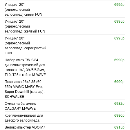
Уницикл 20"
6995р.
(одноколесный
велосипед) синий FUN
Уницикл 20"
6995р.
(одноколесный
велосипед) желтый FUN
Уницикл 20"
6995р.
(одноколесный
велосипед) серебристый
FUN
Набор ключ TW-2/24
6990р.
динамометрический для
головок 1/4", 3/4/5/6/8мм,
T10, T25 в кейсе M-WAVE
Покрышка 26x2.35 (60-
6990р.
559) MAGIC MARY Evo,
Super Downhill (кевлар).
SCHWALBE
Сумки на багажник
6982р.
CALGARY M-WAVE
Крепление-прицеп для
6980р.
детского велосипеда
Велокомпьютер VDO M7
6915р.