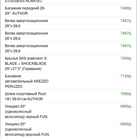
D102SB/SS NOVATEC
Багажник передний 26-
7490р.
29". AUTHOR
Вилка амортизационная
7467р.
26"х 28,6
Вилка амортизационная
7467р.
26"х 28,6
Вилка амортизационная
7467р.
26"х 28,6
Крылья SKS комплект X-
7300р.
BLADE + SHOCKBLADE
29"+27.5" (Германия)
Багажник
7120р.
автомобильный AREZZO
PERUZZO
Шлем спортивный Root
7090р.
181 59-61см AUTHOR
Уницикл 20"
6995р.
(одноколесный
велосипед) черный FUN
Уницикл 20"
6995р.
(одноколесный
велосипед) красный FUN