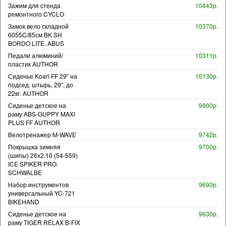
Зажим для стенда
10443р.
ремонтного CYCLO
Замок вело складной
10370р.
6055C/85см BK SH
BORDO LITE. ABUS
Педали алюминий/
10311р.
пластик AUTHOR
Сиденье Koari FF 29" на
10130р.
подсед. штырь, 29", до
22кг. AUTHOR
Сиденье детское на
9900р.
раму ABS-GUPPY MAXI
PLUS FF AUTHOR
Велотренажер M-WAVE
9742р.
Покрышка зимняя
9700р.
(шипы) 26x2.10 (54-559)
ICE SPIKER PRO.
SCHWALBE
Набор инструментов
9690р.
универсальный YC-721
BIKEHAND
Сиденье детское на
9630р.
раму TIGER RELAX B-FIX