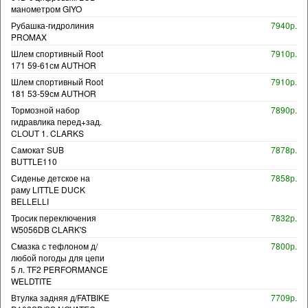
манометром GIYO
Рубашка-гидролиния
7940р.
PROMAX
Шлем спортивный Root
7910р.
171 59-61см AUTHOR
Шлем спортивный Root
7910р.
181 53-59см AUTHOR
Тормозной набор
7890р.
гидравлика перед+зад.
CLOUT 1. CLARKS
Самокат SUB
7878р.
BUTTLE110
Сиденье детское на
7858р.
раму LITTLE DUCK
BELLELLI
Тросик переключения
7832р.
W5056DB CLARK'S
Смазка с тефлоном д/
7800р.
любой погоды для цепи
5 л. TF2 PERFORMANCE
WELDTITE
Втулка задняя д/FATBIKE
7709р.