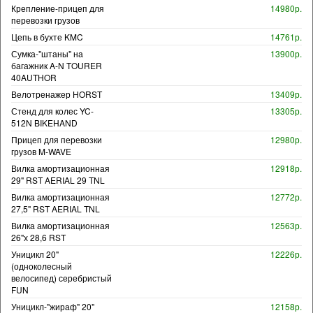
Крепление-прицеп для
14980р.
перевозки грузов
Цепь в бухте KMC
14761р.
Сумка-"штаны" на
13900р.
багажник A-N TOURER
40AUTHOR
Велотренажер HORST
13409р.
Стенд для колес YC-
13305р.
512N BIKEHAND
Прицеп для перевозки
12980р.
грузов M-WAVE
Вилка амортизационная
12918р.
29" RST AERIAL 29 TNL
Вилка амортизационная
12772р.
27,5" RST AERIAL TNL
Вилка амортизационная
12563р.
26"х 28,6 RST
Уницикл 20"
12226р.
(одноколесный
велосипед) серебристый
FUN
Уницикл-"жираф" 20"
12158р.