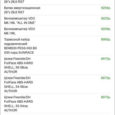
26"х 28,6 RST
Вилка амортизационная
9256р.
26"х 28,6 RST
Велокомпьютер VDO
9225р.
M6.1WL "ALL IN ONE"
Велокомпьютер VDO
9209р.
M6.1WL
Тормозной набор
8990р.
гидравлический
BDMS30.PESS.0S0.BX
S30 пара SUNRACE
Шлем Freeride/DH
8970р.
FullFace ABS-HARD
SHELL, 56-58см.
AUTHOR
Шлем Freeride/DH
8970р.
FullFace ABS-HARD
SHELL, 54-56см.
AUTHOR
Шлем Freeride/DH
8970р.
FullFace ABS-HARD
SHELL, 52-54см.
AUTHOR