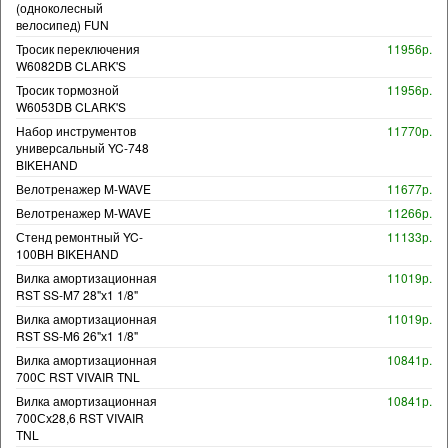
(одноколесный
велосипед) FUN
Тросик переключения
11956р.
W6082DB CLARK'S
Тросик тормозной
11956р.
W6053DB CLARK'S
Набор инструментов
11770р.
универсальный YC-748
BIKEHAND
Велотренажер M-WAVE
11677р.
Велотренажер M-WAVE
11266р.
Стенд ремонтный YC-
11133р.
100BH BIKEHAND
Вилка амортизационная
11019р.
RST SS-M7 28"х1 1/8"
Вилка амортизационная
11019р.
RST SS-M6 26"х1 1/8"
Вилка амортизационная
10841р.
700С RST VIVAIR TNL
Вилка амортизационная
10841р.
700Сх28,6 RST VIVAIR
TNL