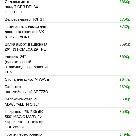
Сиденье детское на
8860р.
раму TIGER RELAX
BELLELLI
Велотренажер HORST
8756р.
Тормозные колодки для
8732р.
дисковых тормозов VX-
811C CLARK'S
Вилка амортизационная
8695р.
29" RST OMEGA 29 TNL
Уницикл 24"
8690р.
(одноколесный
велосипед) серебристый
FUN
Стенд для колес M-WAVE
8647р.
Багажник
8620р.
автомобильный AREZZO
Велокомпьютер VDO
8600р.
M5WL "ALL IN ONE"
Покрышка 26x2.35 (60-
8590р.
559) MAGIC MARY Evo
Super Trail TLE(кевлар).
SCHWALBE
Тросик переключения
8494р.