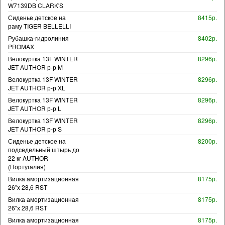
W7139DB CLARK'S
Сиденье детское на
8415р.
раму TIGER BELLELLI
Рубашка-гидролиния
8402р.
PROMAX
Велокуртка 13F WINTER
8296р.
JET AUTHOR р-р M
Велокуртка 13F WINTER
8296р.
JET AUTHOR р-р XL
Велокуртка 13F WINTER
8296р.
JET AUTHOR р-р L
Велокуртка 13F WINTER
8296р.
JET AUTHOR р-р S
Сиденье детское на
8200р.
подседельный штырь до
22 кг AUTHOR
(Португалия)
Вилка амортизационная
8175р.
26"х 28,6 RST
Вилка амортизационная
8175р.
26"х 28,6 RST
Вилка амортизационная
8175р.