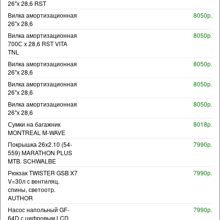
26"х 28,6 RST
Вилка амортизационная
8050р.
26"х 28,6
Вилка амортизационная
8050р.
700С х 28,6 RST VITA
TNL
Вилка амортизационная
8050р.
26"х 28,6
Вилка амортизационная
8050р.
26"х 28,6
Вилка амортизационная
8050р.
26"х 28,6
Сумки на багажник
8018р.
MONTREAL M-WAVE
Покрышка 26x2.10 (54-
7990р.
559) MARATHON PLUS
MTB. SCHWALBE
Рюкзак TWISTER GSB X7
7990р.
V=30л с вентиляц.
спины, светоотр.
AUTHOR
Насос напольный GF-
7990р.
64D с цифровым LCD