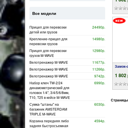
Все модели
Прицеп для перевозки
24490р.
детей или грузов
Крепление-прицеп для
14980р.
перевозки грузов
Прицеп для перевозки
12980р.
грузов M-WAVE
Велотренажер M-WAVE
11677р.
Замок
Велотренажер M-WAVE
11266р.
1 802
Велотренажер M-WAVE
9742р.
Набор ключ TW-2/24
6990р.
динамометрический для
головок 1/4", 3/4/5/6/8мм,
T10, T25 в кейсе M-WAVE
Страницы
Сумка-"штаны" на
6030р.
багажник AMSTERDAM
TRIPLE M-WAVE
Корзина передняя либо
4594р.
задняя быстросъемная