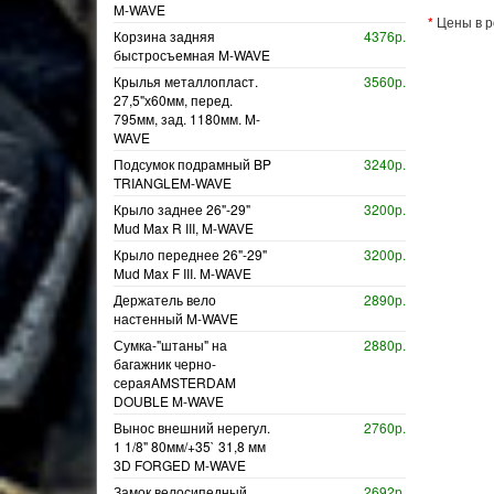
M-WAVE
*
Цены в р
Корзина задняя
4376р.
быстросъемная M-WAVE
Крылья металлопласт.
3560р.
27,5"х60мм, перед.
795мм, зад. 1180мм. M-
WAVE
Подсумок подрамный BP
3240р.
TRIANGLEM-WAVE
Крыло заднее 26"-29"
3200р.
Mud Max R III, M-WAVE
Крыло переднее 26"-29"
3200р.
Mud Max F III. M-WAVE
Держатель вело
2890р.
настенный M-WAVE
Сумка-"штаны" на
2880р.
багажник черно-
сераяAMSTERDAM
DOUBLE M-WAVE
Вынос внешний нерегул.
2760р.
1 1/8" 80мм/+35` 31,8 мм
3D FORGED M-WAVE
Замок велосипедный
2692р.