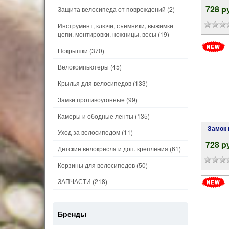
728 p
Защита велосипеда от повреждений
(2)
Инструмент, ключи, съемники, выжимки
цепи, монтировки, ножницы, весы
(19)
Покрышки
(370)
Велокомпьютеры
(45)
Крылья для велосипедов
(133)
Замки противоугонные
(99)
Камеры и ободные ленты
(135)
Замок велосипедный противоугонный M-
Уход за велосипедом
(11)
728 p
Детские велокресла и доп. крепления
(61)
Корзины для велосипедов
(50)
ЗАПЧАСТИ
(218)
Бренды