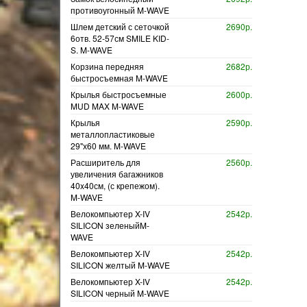
противоугонный M-WAVE
Шлем детский с сеточкой
2690р.
6отв. 52-57см SMILE KID-
S. M-WAVE
Корзина передняя
2682р.
быстросъемная M-WAVE
Крылья быстросъемные
2600р.
MUD MAX M-WAVE
Крылья
2590р.
металлопластиковые
29"х60 мм. M-WAVE
Расширитель для
2560р.
увеличения багажников
40x40см, (с крепежом).
M-WAVE
Велокомпьютер X-IV
2542р.
SILICON зеленыйM-
WAVE
Велокомпьютер X-IV
2542р.
SILICON желтый M-WAVE
Велокомпьютер X-IV
2542р.
SILICON черный M-WAVE