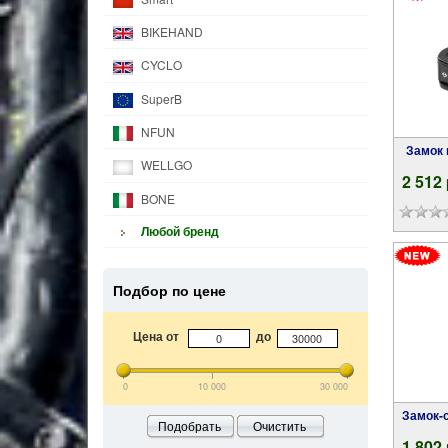
BIKEHAND
CYCLO
SuperB
NFUN
Замок велосипедный противоугонный M-
WELLGO
2 512
BONE
Любой бренд
Подбор по цене
Цена от
до
0
10 000
30 000
Замок
Подобрать
Очистить
1 802