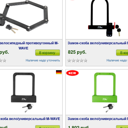
Замок-скоба вело/универсальный
WAVE
 pуб.
825 pуб.
В корзину
В ко
Наличие надо уточнить
Наличие надо 
-скоба вело/универсальный M-WAVE
Замок-скоба вело/универсальный
 pуб.
1 802 pуб.