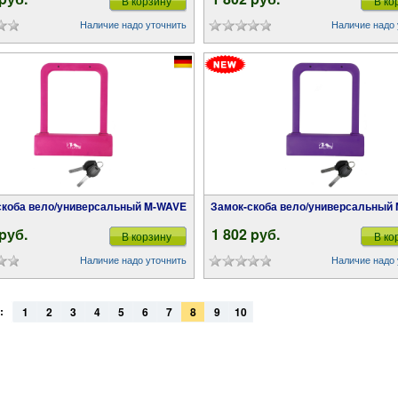
В корзину
В ко
Наличие надо уточнить
Наличие надо 
-скоба вело/универсальный M-WAVE
Замок-скоба вело/универсальный
 pуб.
1 802 pуб.
В корзину
В ко
Наличие надо уточнить
Наличие надо 
:
1
2
3
4
5
6
7
8
9
10