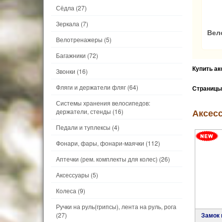
Сёдла
(27)
Зеркала
(7)
Вел
Велотренажеры
(5)
Багажники
(72)
Купить а
Звонки
(16)
Фляги и держатели фляг
(64)
Страницы
Системы хранения велосипедов:
Аксесс
держатели, стенды
(16)
Педали и туплексы
(4)
Фонари, фары, фонари-маячки
(112)
Аптечки (рем. комплекты для колес)
(26)
Аксессуары
(5)
Колеса
(9)
Ручки на руль(грипсы), лента на руль, рога
(27)
Замок велосипедный противоугонный M-