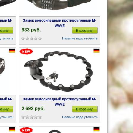
Замок велосипедный противоугонный M-
WAVE
933 pуб.
рзину
В корзину
уточнить
Наличие надо уточнить
Замок велосипедный противоугонный M-
WAVE
2 692 pуб.
рзину
В корзину
уточнить
Наличие надо уточнить