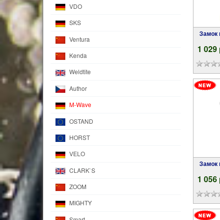
VDO
SKS
Замок велосипедный противоугонный M-
Ventura
1 029
Kenda
Weldtite
Author
M-Wave
OSTAND
HORST
VELO
Замок велосипедный противоугонный M-
CLARK`S
1 056
ZOOM
MIGHTY
Smart