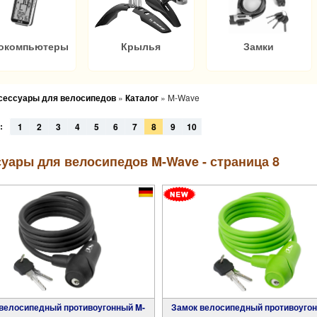
окомпьютеры
Крылья
Замки
ксессуары для велосипедов
»
Каталог
»
M-Wave
:
1
2
3
4
5
6
7
8
9
10
уары для велосипедов M-Wave - страница 8
Замок велосипедный противоугонный M-