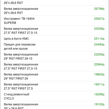
26"х 28,6 RST
Вилка амортизационная
26798р.
26"х 28,6 RST
Инструмент TB-19454
25627р.
SUPERB
Вилка амортизационная
25258р.
27,5" RST FIRST 27,5-15
Цепь в бухте KMC
25114р.
Прицеп для перевозки
24490р.
детей или грузов
Вилка амортизационная
23256р.
29" RST FIRST 29-15
Вилка амортизационная
22964р.
27,5" RST FIRST 27,5-15
Вилка амортизационная
19802р.
29" RST FIRST 29
Вилка амортизационная
19511р.
27,5" RST FIRST 27,5
Стенд ремонтный
19299р.
CYCLO
Вилка амортизационная
19103р.
26" х 28,6 RST