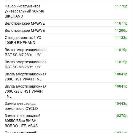
Набор инструментов
11770р.
универсальный YC-748
BIKEHAND
Велотренажер M-WAVE
11677р.
Велотренажер M-WAVE
11266р.
Стенд ремонтный YC-
11133р.
100BH BIKEHAND
Вилка амортизационная
11019р.
RST SS-M7 28"х1 1/8"
Вилка амортизационная
11019р.
RST SS-M6 26"х1 1/8"
Вилка амортизационная
10841р.
700С RST VIVAIR TNL
Вилка амортизационная
10841р.
700Сх28,6 RST VIVAIR
TNL
Зажим для стенда
10443р.
ремонтного CYCLO
Замок вело складной
10370р.
6055C/85см BK SH
BORDO LITE. ABUS
Педали алюминий/
10311р.