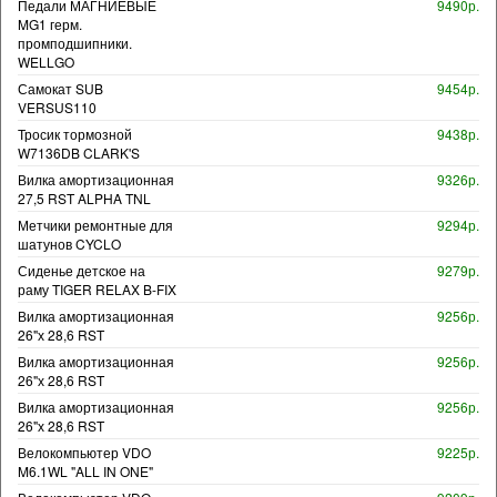
Педали МАГНИЕВЫЕ
9490р.
MG1 герм.
промподшипники.
WELLGO
Самокат SUB
9454р.
VERSUS110
Тросик тормозной
9438р.
W7136DB CLARK'S
Вилка амортизационная
9326р.
27,5 RST ALPHA TNL
Метчики ремонтные для
9294р.
шатунов CYCLO
Сиденье детское на
9279р.
раму TIGER RELAX B-FIX
Вилка амортизационная
9256р.
26"х 28,6 RST
Вилка амортизационная
9256р.
26"х 28,6 RST
Вилка амортизационная
9256р.
26"х 28,6 RST
Велокомпьютер VDO
9225р.
M6.1WL "ALL IN ONE"