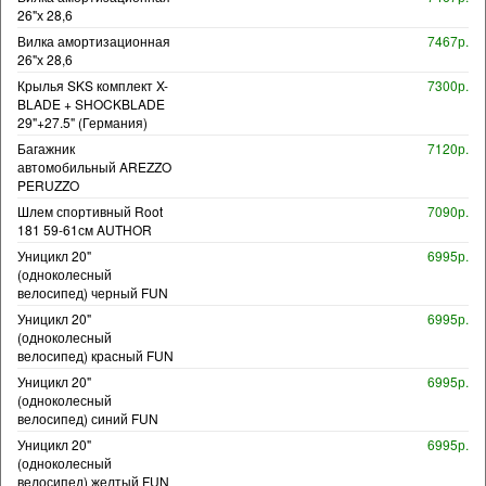
26"х 28,6
Вилка амортизационная
7467р.
26"х 28,6
Крылья SKS комплект X-
7300р.
BLADE + SHOCKBLADE
29"+27.5" (Германия)
Багажник
7120р.
автомобильный AREZZO
PERUZZO
Шлем спортивный Root
7090р.
181 59-61см AUTHOR
Уницикл 20"
6995р.
(одноколесный
велосипед) черный FUN
Уницикл 20"
6995р.
(одноколесный
велосипед) красный FUN
Уницикл 20"
6995р.
(одноколесный
велосипед) синий FUN
Уницикл 20"
6995р.
(одноколесный
велосипед) желтый FUN