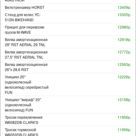
Велотренажер HORST
13409р.
Стенд для колес YC-
13305р.
512N BIKEHAND
Прицеп для перевозки
12980р.
грузов M-WAVE
Вилка амортизационная
12918р.
29" RST AERIAL 29 TNL
Вилка амортизационная
12772р.
27,5" RST AERIAL TNL
Вилка амортизационная
12563р.
26"х 28,6 RST
Уницикл 20"
12226р.
(одноколесный
велосипед) серебристый
FUN
Уницикл-"жираф" 20"
12158р.
(одноколесный
велосипед) FUN
Тросик переключения
11956р.
W6082DB CLARK'S
Тросик тормозной
11956р.
W6053DB CLARK'S