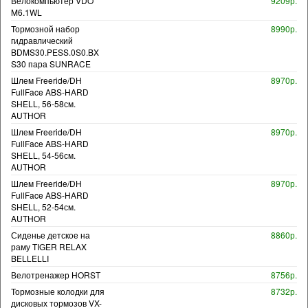
Велокомпьютер VDO
9209р.
M6.1WL
Тормозной набор
8990р.
гидравлический
BDMS30.PESS.0S0.BX
S30 пара SUNRACE
Шлем Freeride/DH
8970р.
FullFace ABS-HARD
SHELL, 56-58см.
AUTHOR
Шлем Freeride/DH
8970р.
FullFace ABS-HARD
SHELL, 54-56см.
AUTHOR
Шлем Freeride/DH
8970р.
FullFace ABS-HARD
SHELL, 52-54см.
AUTHOR
Сиденье детское на
8860р.
раму TIGER RELAX
BELLELLI
Велотренажер HORST
8756р.
Тормозные колодки для
8732р.
дисковых тормозов VX-