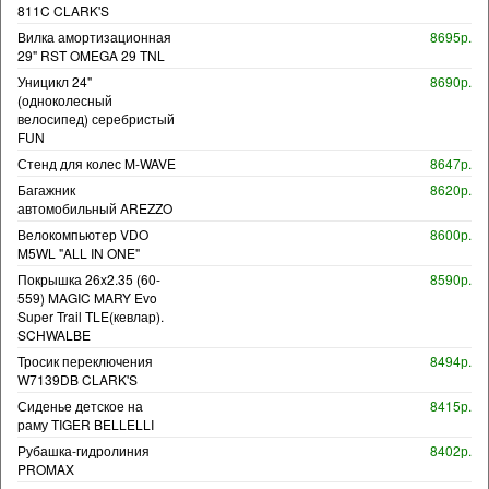
811C CLARK'S
Вилка амортизационная
8695р.
29" RST OMEGA 29 TNL
Уницикл 24"
8690р.
(одноколесный
велосипед) серебристый
FUN
Стенд для колес M-WAVE
8647р.
Багажник
8620р.
автомобильный AREZZO
Велокомпьютер VDO
8600р.
M5WL "ALL IN ONE"
Покрышка 26x2.35 (60-
8590р.
559) MAGIC MARY Evo
Super Trail TLE(кевлар).
SCHWALBE
Тросик переключения
8494р.
W7139DB CLARK'S
Сиденье детское на
8415р.
раму TIGER BELLELLI
Рубашка-гидролиния
8402р.
PROMAX