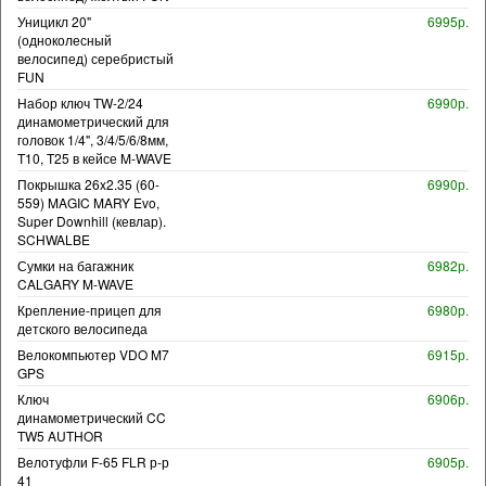
Уницикл 20"
6995р.
(одноколесный
велосипед) серебристый
FUN
Набор ключ TW-2/24
6990р.
динамометрический для
головок 1/4", 3/4/5/6/8мм,
T10, T25 в кейсе M-WAVE
Покрышка 26x2.35 (60-
6990р.
559) MAGIC MARY Evo,
Super Downhill (кевлар).
SCHWALBE
Сумки на багажник
6982р.
CALGARY M-WAVE
Крепление-прицеп для
6980р.
детского велосипеда
Велокомпьютер VDO M7
6915р.
GPS
Ключ
6906р.
динамометрический CC
TW5 AUTHOR
Велотуфли F-65 FLR р-р
6905р.
41