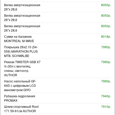
Вилка амортизационная
8050р.
26"х 28,6
Вилка амортизационная
8050р.
26"х 28,6
Вилка амортизационная
8050р.
26"х 28,6
Сумки на багажник
8018р.
MONTREAL M-WAVE
Покрышка 26x2.10 (54-
7990р.
559) MARATHON PLUS
MTB. SCHWALBE
Рюкзак TWISTER GSB X7
7990р.
V=30л с вентиляц.
спины, светоотр.
AUTHOR
Насос напольный GF-
7990р.
64D с цифровым LCD
манометром GIYO
Рубашка-гидролиния
7940р.
PROMAX
Шлем спортивный Root
7910р.
171 59-61см AUTHOR