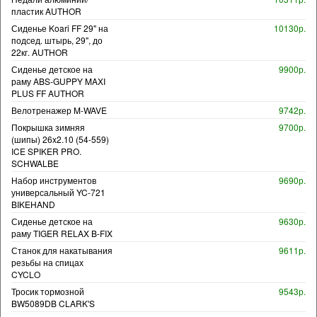
пластик AUTHOR
Сиденье Koari FF 29" на
10130р.
подсед. штырь, 29", до
22кг. AUTHOR
Сиденье детское на
9900р.
раму ABS-GUPPY MAXI
PLUS FF AUTHOR
Велотренажер M-WAVE
9742р.
Покрышка зимняя
9700р.
(шипы) 26x2.10 (54-559)
ICE SPIKER PRO.
SCHWALBE
Набор инструментов
9690р.
универсальный YC-721
BIKEHAND
Сиденье детское на
9630р.
раму TIGER RELAX B-FIX
Станок для накатывания
9611р.
резьбы на спицах
CYCLO
Тросик тормозной
9543р.
BW5089DB CLARK'S