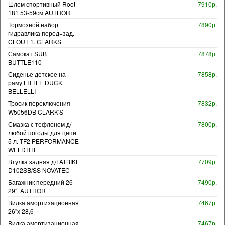
Шлем спортивный Root
7910р.
181 53-59см AUTHOR
Тормозной набор
7890р.
гидравлика перед+зад.
CLOUT 1. CLARKS
Самокат SUB
7878р.
BUTTLE110
Сиденье детское на
7858р.
раму LITTLE DUCK
BELLELLI
Тросик переключения
7832р.
W5056DB CLARK'S
Смазка с тефлоном д/
7800р.
любой погоды для цепи
5 л. TF2 PERFORMANCE
WELDTITE
Втулка задняя д/FATBIKE
7709р.
D102SB/SS NOVATEC
Багажник передний 26-
7490р.
29". AUTHOR
Вилка амортизационная
7467р.
26"х 28,6
Вилка амортизационная
7467р.