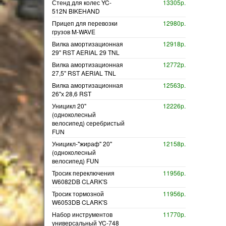
Стенд для колес YC-
13305р.
512N BIKEHAND
Прицеп для перевозки
12980р.
грузов M-WAVE
Вилка амортизационная
12918р.
29" RST AERIAL 29 TNL
Вилка амортизационная
12772р.
27,5" RST AERIAL TNL
Вилка амортизационная
12563р.
26"х 28,6 RST
Уницикл 20"
12226р.
(одноколесный
велосипед) серебристый
FUN
Уницикл-"жираф" 20"
12158р.
(одноколесный
велосипед) FUN
Тросик переключения
11956р.
W6082DB CLARK'S
Тросик тормозной
11956р.
W6053DB CLARK'S
Набор инструментов
11770р.
универсальный YC-748