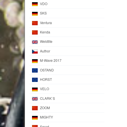
VDO
SKS
Ventura
Kenda
Weldtite
Author
M-Wave 2017
OSTAND
HORST
VELO
CLARK`S
ZOOM
MIGHTY
Smart