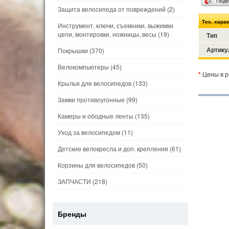
Поде
Защита велосипеда от повреждений
(2)
Тех. хара
Инструмент, ключи, съемники, выжимки
цепи, монтировки, ножницы, весы
(19)
Тип
Артику
Покрышки
(370)
Велокомпьютеры
(45)
*
Цены в р
Крылья для велосипедов
(133)
Замки противоугонные
(99)
Камеры и ободные ленты
(135)
Уход за велосипедом
(11)
Детские велокресла и доп. крепления
(61)
Корзины для велосипедов
(50)
ЗАПЧАСТИ
(218)
Бренды