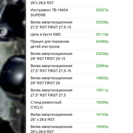
26"х 28,6 RST
Инструмент TB-19454
25627р.
SUPERB
Вилка амортизационная
25258р.
27,5" RST FIRST 27,5-15
Цепь в бухте KMC
25114р.
Прицеп для перевозки
24490р.
детей или грузов
Вилка амортизационная
23256р.
29" RST FIRST 29-15
Вилка амортизационная
22964р.
27,5" RST FIRST 27,5-15
Вилка амортизационная
19802р.
29" RST FIRST 29
Вилка амортизационная
19511р.
27,5" RST FIRST 27,5
Стенд ремонтный
19299р.
CYCLO
Вилка амортизационная
19103р.
26" х 28,6 RST
Вилка амортизационная
19095р.
26"х 28,6 RST