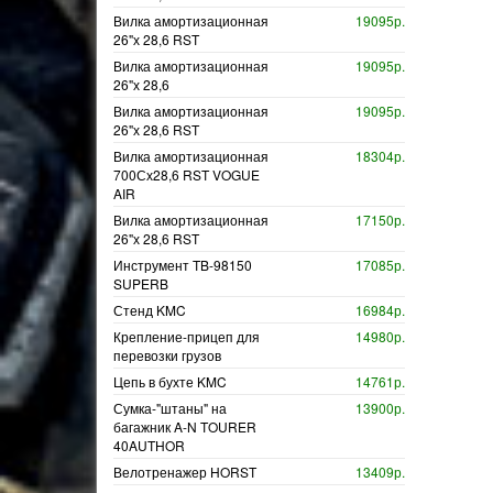
Вилка амортизационная
19095р.
26"х 28,6 RST
Вилка амортизационная
19095р.
26"х 28,6
Вилка амортизационная
19095р.
26"х 28,6 RST
Вилка амортизационная
18304р.
700Сх28,6 RST VOGUE
AIR
Вилка амортизационная
17150р.
26"х 28,6 RST
Инструмент TB-98150
17085р.
SUPERB
Стенд KMC
16984р.
Крепление-прицеп для
14980р.
перевозки грузов
Цепь в бухте KMC
14761р.
Сумка-"штаны" на
13900р.
багажник A-N TOURER
40AUTHOR
Велотренажер HORST
13409р.