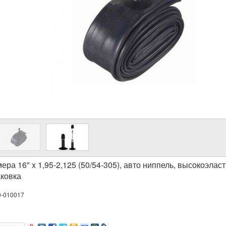
ера 16" x 1,95-2,125 (50/54-305), авто ниппель, высокоэла
аковка
0-010017