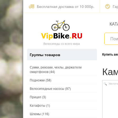
Бесплатная доставка от 10 000р.
Га
КАТ
Велосипеды со всего мира
Группы товаров
Купить а
Ка
Сумки, рюкзаки, чехлы, держатели
смартфонов
(44)
Подножки
(58)
Увелич
Велосипедные насосы
(97)
Прицеп
(3)
Катафоты
(1)
Шлемы
(116)