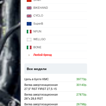
BIKEHAND
CYCLO
SuperB
NFUN
WELLGO
BONE
Любой бренд
Все модели
Цепь в бухте KMC
39773р.
Вилка амортизационная
30140р.
27,5" RST FIRST 27,5-15
Вилка амортизационная
27870р.
26"х 28,6 RST
Вилка амортизационная
26798р.