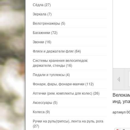
Сёдла
(27)
Зеркала
(7)
Велотренажеры
(5)
Багажники
(72)
Звонки
(16)
Фляги и держатели фляг
(64)
Системы хранения велосипедов:
держатели, стенды
(16)
Педали и туплексы
(4)
Фонари, фары, фонари-маячки
(112)
Аптечки (рем. комплекты для колес)
(26)
Велокам
инд. уп
Аксессуары
(5)
Колеса
(9)
артикул 0
Ручки на руль(грипсы), лента на руль, рога
(27)