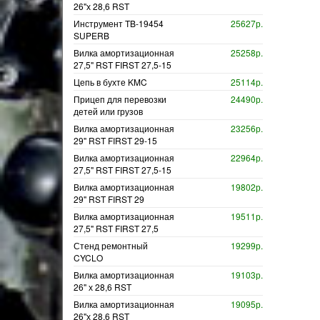
26"х 28,6 RST
Инструмент TB-19454
25627р.
SUPERB
Вилка амортизационная
25258р.
27,5" RST FIRST 27,5-15
Цепь в бухте KMC
25114р.
Прицеп для перевозки
24490р.
детей или грузов
Вилка амортизационная
23256р.
29" RST FIRST 29-15
Вилка амортизационная
22964р.
27,5" RST FIRST 27,5-15
Вилка амортизационная
19802р.
29" RST FIRST 29
Вилка амортизационная
19511р.
27,5" RST FIRST 27,5
Стенд ремонтный
19299р.
CYCLO
Вилка амортизационная
19103р.
26" х 28,6 RST
Вилка амортизационная
19095р.
26"х 28,6 RST