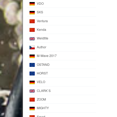
VDO
SKS
Ventura
Kenda
Weldtite
Author
M-Wave 2017
OSTAND
HORST
VELO
CLARK`S
ZOOM
MIGHTY
Smart