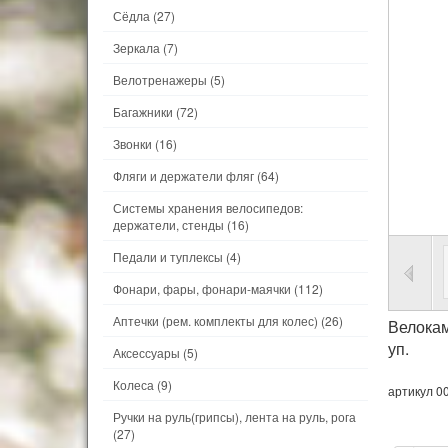
Сёдла
(27)
Зеркала
(7)
Велотренажеры
(5)
Багажники
(72)
Звонки
(16)
Фляги и держатели фляг
(64)
Системы хранения велосипедов:
держатели, стенды
(16)
Педали и туплексы
(4)
Фонари, фары, фонари-маячки
(112)
Аптечки (рем. комплекты для колес)
(26)
Велокам
уп.
Аксессуары
(5)
Колеса
(9)
артикул 0
Ручки на руль(грипсы), лента на руль, рога
(27)