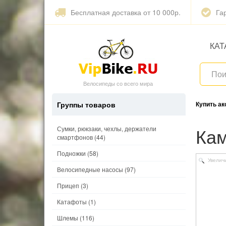
Бесплатная доставка от 10 000р.
Га
КАТ
Велосипеды со всего мира
Группы товаров
Купить а
Ка
Сумки, рюкзаки, чехлы, держатели
смартфонов
(44)
Подножки
(58)
Увелич
Велосипедные насосы
(97)
Прицеп
(3)
Катафоты
(1)
Шлемы
(116)