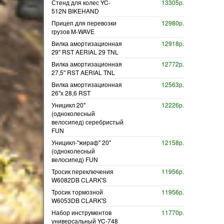
Стенд для колес YC-
13305р.
512N BIKEHAND
Прицеп для перевозки
12980р.
грузов M-WAVE
Вилка амортизационная
12918р.
29" RST AERIAL 29 TNL
Вилка амортизационная
12772р.
27,5" RST AERIAL TNL
Вилка амортизационная
12563р.
26"х 28,6 RST
Уницикл 20"
12226р.
(одноколесный
велосипед) серебристый
FUN
Уницикл-"жираф" 20"
12158р.
(одноколесный
велосипед) FUN
Тросик переключения
11956р.
W6082DB CLARK'S
Тросик тормозной
11956р.
W6053DB CLARK'S
Набор инструментов
11770р.
универсальный YC-748