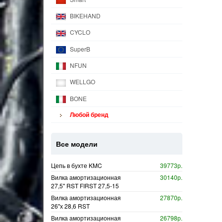
BIKEHAND
CYCLO
SuperB
NFUN
WELLGO
BONE
Любой бренд
Все модели
Цепь в бухте KMC
39773р.
Вилка амортизационная
30140р.
27,5" RST FIRST 27,5-15
Вилка амортизационная
27870р.
26"х 28,6 RST
Вилка амортизационная
26798р.