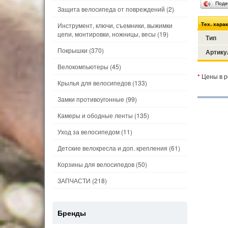
Поде
Защита велосипеда от повреждений
(2)
Тех. хара
Инструмент, ключи, съемники, выжимки
цепи, монтировки, ножницы, весы
(19)
Тип
Покрышки
(370)
Артику
Велокомпьютеры
(45)
*
Цены в р
Крылья для велосипедов
(133)
Замки противоугонные
(99)
Камеры и ободные ленты
(135)
Уход за велосипедом
(11)
Детские велокресла и доп. крепления
(61)
Корзины для велосипедов
(50)
ЗАПЧАСТИ
(218)
Бренды