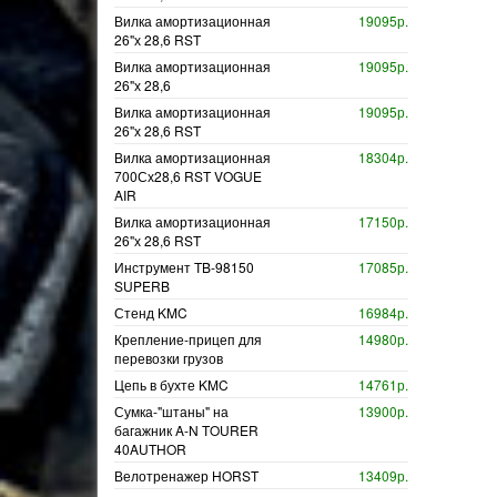
Вилка амортизационная
19095р.
26"х 28,6 RST
Вилка амортизационная
19095р.
26"х 28,6
Вилка амортизационная
19095р.
26"х 28,6 RST
Вилка амортизационная
18304р.
700Сх28,6 RST VOGUE
AIR
Вилка амортизационная
17150р.
26"х 28,6 RST
Инструмент TB-98150
17085р.
SUPERB
Стенд KMC
16984р.
Крепление-прицеп для
14980р.
перевозки грузов
Цепь в бухте KMC
14761р.
Сумка-"штаны" на
13900р.
багажник A-N TOURER
40AUTHOR
Велотренажер HORST
13409р.