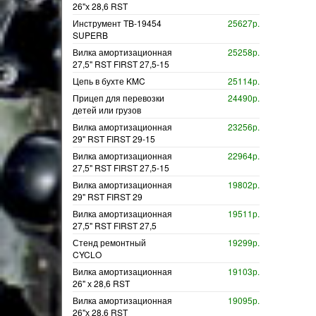
26"х 28,6 RST
Инструмент TB-19454
25627р.
SUPERB
Вилка амортизационная
25258р.
27,5" RST FIRST 27,5-15
Цепь в бухте KMC
25114р.
Прицеп для перевозки
24490р.
детей или грузов
Вилка амортизационная
23256р.
29" RST FIRST 29-15
Вилка амортизационная
22964р.
27,5" RST FIRST 27,5-15
Вилка амортизационная
19802р.
29" RST FIRST 29
Вилка амортизационная
19511р.
27,5" RST FIRST 27,5
Стенд ремонтный
19299р.
CYCLO
Вилка амортизационная
19103р.
26" х 28,6 RST
Вилка амортизационная
19095р.
26"х 28,6 RST