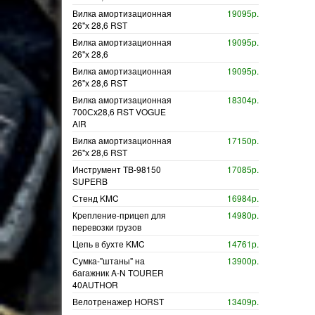
Вилка амортизационная
19095р.
26"х 28,6 RST
Вилка амортизационная
19095р.
26"х 28,6
Вилка амортизационная
19095р.
26"х 28,6 RST
Вилка амортизационная
18304р.
700Сх28,6 RST VOGUE
AIR
Вилка амортизационная
17150р.
26"х 28,6 RST
Инструмент TB-98150
17085р.
SUPERB
Стенд KMC
16984р.
Крепление-прицеп для
14980р.
перевозки грузов
Цепь в бухте KMC
14761р.
Сумка-"штаны" на
13900р.
багажник A-N TOURER
40AUTHOR
Велотренажер HORST
13409р.