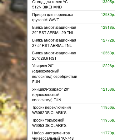
Стенд для колес YC-
13305р.
512N BIKEHAND
Прицеп для перевозки
12980р.
грузов M-WAVE
Вилка амортизационная
12918р.
29" RST AERIAL 29 TNL
Вилка амортизационная
12772р.
27,5" RST AERIAL TNL
Вилка амортизационная
12563р.
26"х 28,6 RST
Уницикл 20"
12226р.
(одноколесный
велосипед) серебристый
FUN
Уницикл-"жираф" 20"
12158р.
(одноколесный
велосипед) FUN
Тросик переключения
11956р.
W6082DB CLARK'S
Тросик тормозной
11956р.
W6053DB CLARK'S
Набор инструментов
11770р.
универсальный YC-748