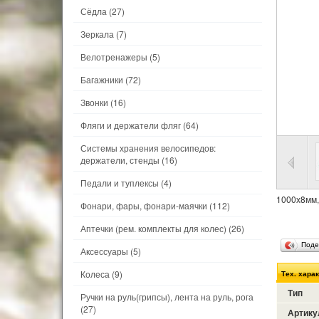
Сёдла
(27)
Зеркала
(7)
Велотренажеры
(5)
Багажники
(72)
Звонки
(16)
Фляги и держатели фляг
(64)
Системы хранения велосипедов:
держатели, стенды
(16)
Педали и туплексы
(4)
1000х8мм,
Фонари, фары, фонари-маячки
(112)
Аптечки (рем. комплекты для колес)
(26)
Поде
Аксессуары
(5)
Колеса
(9)
Тех. хара
Тип
Ручки на руль(грипсы), лента на руль, рога
(27)
Артику