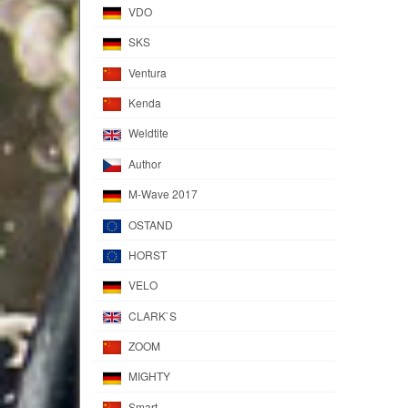
VDO
SKS
Ventura
Kenda
Weldtite
Author
M-Wave 2017
OSTAND
HORST
VELO
CLARK`S
ZOOM
MIGHTY
Smart