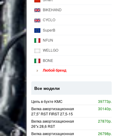
BIKEHAND
CYCLO
SuperB
NFUN
WELLGO
BONE
Любой бренд
Все модели
Цепь в бухте KMC
39773р.
Вилка амортизационная
30140р.
27,5" RST FIRST 27,5-15
Вилка амортизационная
27870р.
26"х 28,6 RST
Вилка амортизационная
26798р.