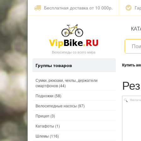
Бесплатная доставка от 10 000р.
Га
КАТ
Велосипеды со всего мира
Группы товаров
Купить а
Ре
Сумки, рюкзаки, чехлы, держатели
смартфонов
(44)
Подножки
(58)
Увелич
Велосипедные насосы
(97)
Прицеп
(3)
Катафоты
(1)
Шлемы
(116)