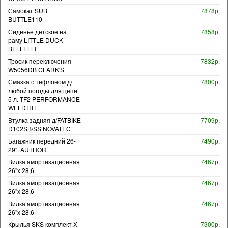
Самокат SUB
7878р.
BUTTLE110
Сиденье детское на
7858р.
раму LITTLE DUCK
BELLELLI
Тросик переключения
7832р.
W5056DB CLARK'S
Смазка с тефлоном д/
7800р.
любой погоды для цепи
5 л. TF2 PERFORMANCE
WELDTITE
Втулка задняя д/FATBIKE
7709р.
D102SB/SS NOVATEC
Багажник передний 26-
7490р.
29". AUTHOR
Вилка амортизационная
7467р.
26"х 28,6
Вилка амортизационная
7467р.
26"х 28,6
Вилка амортизационная
7467р.
26"х 28,6
Крылья SKS комплект X-
7300р.