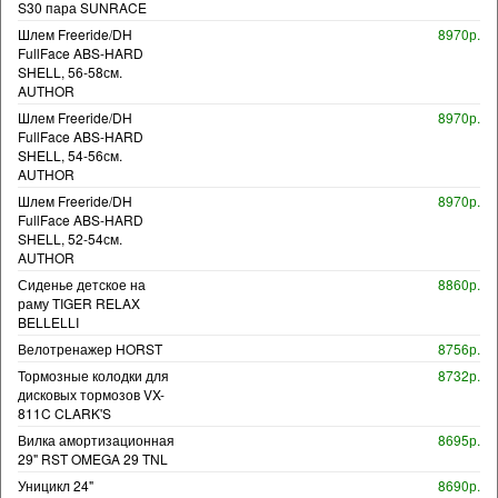
S30 пара SUNRACE
Шлем Freeride/DH
8970р.
FullFace ABS-HARD
SHELL, 56-58см.
AUTHOR
Шлем Freeride/DH
8970р.
FullFace ABS-HARD
SHELL, 54-56см.
AUTHOR
Шлем Freeride/DH
8970р.
FullFace ABS-HARD
SHELL, 52-54см.
AUTHOR
Сиденье детское на
8860р.
раму TIGER RELAX
BELLELLI
Велотренажер HORST
8756р.
Тормозные колодки для
8732р.
дисковых тормозов VX-
811C CLARK'S
Вилка амортизационная
8695р.
29" RST OMEGA 29 TNL
Уницикл 24"
8690р.