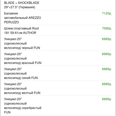
BLADE + SHOCKBLADE
29"+27.5" (Германия)
Багажник
7120р.
автомобильный AREZZO
PERUZZO
Шлем спортивный Root
7090р.
181 59-61см AUTHOR
Уницикл 20"
6995р.
(одноколесный
велосипед) черный FUN
Уницикл 20"
6995р.
(одноколесный
велосипед) красный FUN
Уницикл 20"
6995р.
(одноколесный
велосипед) синий FUN
Уницикл 20"
6995р.
(одноколесный
велосипед) желтый FUN
Уницикл 20"
6995р.
(одноколесный
велосипед) серебристый
FUN