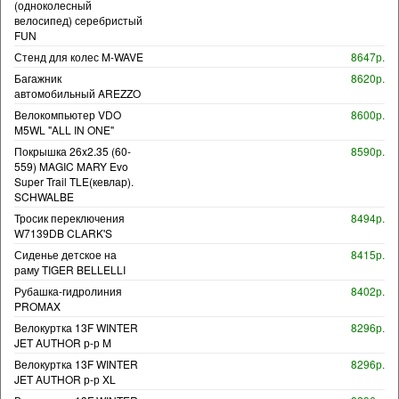
(одноколесный
велосипед) серебристый
FUN
Стенд для колес M-WAVE
8647р.
Багажник
8620р.
автомобильный AREZZO
Велокомпьютер VDO
8600р.
M5WL "ALL IN ONE"
Покрышка 26x2.35 (60-
8590р.
559) MAGIC MARY Evo
Super Trail TLE(кевлар).
SCHWALBE
Тросик переключения
8494р.
W7139DB CLARK'S
Сиденье детское на
8415р.
раму TIGER BELLELLI
Рубашка-гидролиния
8402р.
PROMAX
Велокуртка 13F WINTER
8296р.
JET AUTHOR р-р M
Велокуртка 13F WINTER
8296р.
JET AUTHOR р-р XL