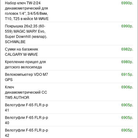
Набор ключ TW-2/24
6990р.
динамометрический для
головок 1/4", 3/4/5/6/8мм,
T10, T25 в кейсе M-WAVE
Покрышка 26x2.35 (60-
6990р.
559) MAGIC MARY Evo,
Super Downhill (кевлар).
SCHWALBE
Сумки на багажник
6982р.
CALGARY M-WAVE
Крепление-прицеп для
6980р.
детского велосипеда
Велокомпьютер VDO M7
6915р.
GPS
Ключ
6906р.
динамометрический CC
TW5 AUTHOR
Велотуфли F-65 FLR р-р
6905р.
41
Велотуфли F-65 FLR р-р
6905р.
40
Велотуфли F-65 FLR р-р
6905р.
42