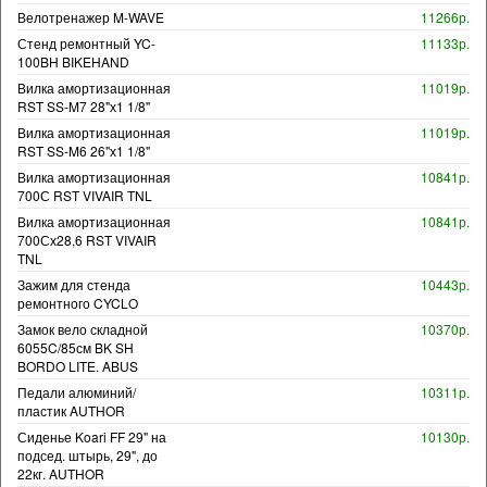
Велотренажер M-WAVE
11266р.
Стенд ремонтный YC-
11133р.
100BH BIKEHAND
Вилка амортизационная
11019р.
RST SS-M7 28"х1 1/8"
Вилка амортизационная
11019р.
RST SS-M6 26"х1 1/8"
Вилка амортизационная
10841р.
700С RST VIVAIR TNL
Вилка амортизационная
10841р.
700Сх28,6 RST VIVAIR
TNL
Зажим для стенда
10443р.
ремонтного CYCLO
Замок вело складной
10370р.
6055C/85см BK SH
BORDO LITE. ABUS
Педали алюминий/
10311р.
пластик AUTHOR
Сиденье Koari FF 29" на
10130р.
подсед. штырь, 29", до
22кг. AUTHOR