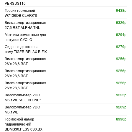
VERSUS110
Тросик тормозной
9438р.
W7136DB CLARK'S
Вилка амортизационная
9326р.
27,5 RST ALPHA TNL
Метчики ремонтные для
9294р.
шатунов CYCLO
Сиденье детское на
9279р.
раму TIGER RELAX B-FIX
Вилка амортизационная
9256р.
26"х 28,6 RST
Вилка амортизационная
9256р.
26"х 28,6 RST
Вилка амортизационная
9256р.
26"х 28,6 RST
Велокомпьютер VDO
9225р.
M6.1WL "ALL IN ONE"
Велокомпьютер VDO
9209р.
M6.1WL
Тормозной набор
8990р.
гидравлический
BDMS30.PESS.0S0.BX