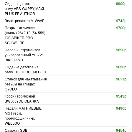
Сиденье детское на
9900р.
раму ABS-GUPPY MAXI
PLUS FF AUTHOR
Велотренажер M-WAVE
9742р.
Покрышка зимняя
9700р.
(шипы) 26x2.10 (54-559)
ICE SPIKER PRO.
SCHWALBE
Набор инструментов
9690р.
универсальный YC-721
BIKEHAND
Сиденье детское на
9630р.
раму TIGER RELAX B-FIX
Станок для накатывания
9611р.
резьбы на спицах
CYCLO
Тросик тормозной
9543р.
BW5089DB CLARK'S
Педали МАГНИЕВЫЕ
9490р.
MG1 герм.
промподшипники.
WELLGO
Самокат SUB
9454р.