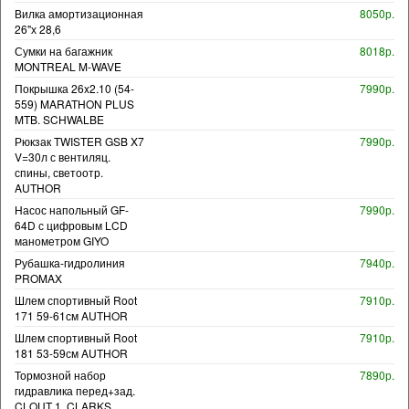
Вилка амортизационная
8050р.
26"х 28,6
Сумки на багажник
8018р.
MONTREAL M-WAVE
Покрышка 26x2.10 (54-
7990р.
559) MARATHON PLUS
MTB. SCHWALBE
Рюкзак TWISTER GSB X7
7990р.
V=30л с вентиляц.
спины, светоотр.
AUTHOR
Насос напольный GF-
7990р.
64D с цифровым LCD
манометром GIYO
Рубашка-гидролиния
7940р.
PROMAX
Шлем спортивный Root
7910р.
171 59-61см AUTHOR
Шлем спортивный Root
7910р.
181 53-59см AUTHOR
Тормозной набор
7890р.
гидравлика перед+зад.
CLOUT 1. CLARKS