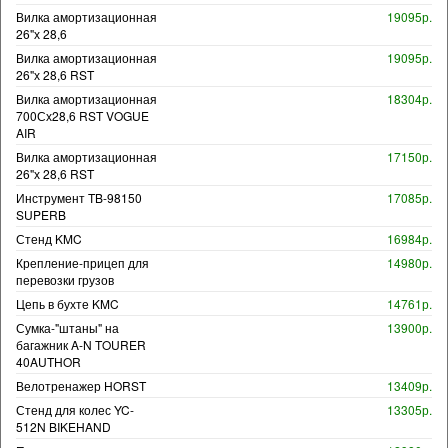
Вилка амортизационная
19095р.
26"х 28,6
Вилка амортизационная
19095р.
26"х 28,6 RST
Вилка амортизационная
18304р.
700Сх28,6 RST VOGUE
AIR
Вилка амортизационная
17150р.
26"х 28,6 RST
Инструмент TB-98150
17085р.
SUPERB
Стенд KMC
16984р.
Крепление-прицеп для
14980р.
перевозки грузов
Цепь в бухте KMC
14761р.
Сумка-"штаны" на
13900р.
багажник A-N TOURER
40AUTHOR
Велотренажер HORST
13409р.
Стенд для колес YC-
13305р.
512N BIKEHAND