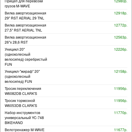
Прицеп для перевозки
12980р.
грузов M-WAVE
Вилка амортизационная
12918р.
29" RST AERIAL 29 TNL
Вилка амортизационная
12772р.
27,5" RST AERIAL TNL
Вилка амортизационная
12563р.
26"х 28,6 RST
Уницикл 20"
12226р.
(одноколесный
велосипед) серебристый
FUN
Уницикл-"жираф" 20"
12158р.
(одноколесный
велосипед) FUN
Тросик переключения
11956р.
W6082DB CLARK'S
Тросик тормозной
11956р.
W6053DB CLARK'S
Набор инструментов
11770р.
универсальный YC-748
BIKEHAND
Велотренажер M-WAVE
11677р.