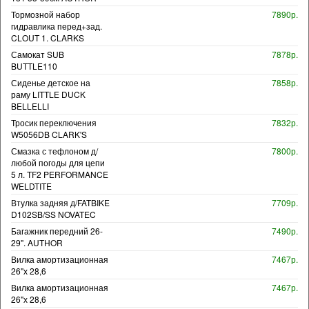
Тормозной набор
7890р.
гидравлика перед+зад.
CLOUT 1. CLARKS
Самокат SUB
7878р.
BUTTLE110
Сиденье детское на
7858р.
раму LITTLE DUCK
BELLELLI
Тросик переключения
7832р.
W5056DB CLARK'S
Смазка с тефлоном д/
7800р.
любой погоды для цепи
5 л. TF2 PERFORMANCE
WELDTITE
Втулка задняя д/FATBIKE
7709р.
D102SB/SS NOVATEC
Багажник передний 26-
7490р.
29". AUTHOR
Вилка амортизационная
7467р.
26"х 28,6
Вилка амортизационная
7467р.
26"х 28,6