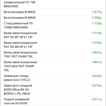
универсальный YC-748
BIKEHAND
Велотренажер M-WAVE
11677р.
Велотренажер M-WAVE
11266р.
Стенд ремонтный YC-
11133р.
100BH BIKEHAND
Вилка амортизационная
11019р.
RST SS-M7 28"х1 1/8"
Вилка амортизационная
11019р.
RST SS-M6 26"х1 1/8"
Вилка амортизационная
10841р.
700С RST VIVAIR TNL
Вилка амортизационная
10841р.
700Сх28,6 RST VIVAIR
TNL
Зажим для стенда
10443р.
ремонтного CYCLO
Замок вело складной
10370р.
6055C/85см BK SH
BORDO LITE. ABUS
Педали алюминий/
10311р.
пластик AUTHOR