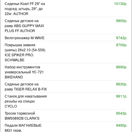
Сиденье Koari FF 29" на
10130р.
подсед. штырь, 29", до
22кг. AUTHOR
Сиденье детское на
9900р.
раму ABS-GUPPY MAXI
PLUS FF AUTHOR
Велотренажер M-WAVE
9742р.
Покрышка зимняя
9700р.
(шипы) 26x2.10 (54-559)
ICE SPIKER PRO.
SCHWALBE
Набор инструментов
9690р.
универсальный YC-721
BIKEHAND
Сиденье детское на
9630р.
раму TIGER RELAX B-FIX
Станок для накатывания
9611р.
резьбы на спицах
CYCLO
Тросик тормозной
9543р.
BW5089DB CLARK'S
Педали МАГНИЕВЫЕ
9490р.
MG1 герм.