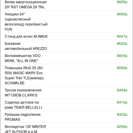
Вилка амортизационная
8695р.
29" RST OMEGA 29 TNL
Уницикл 24"
8690р.
(одноколесный
велосипед) серебристый
FUN
Стенд для колес M-WAVE
8647р.
Багажник
8620р.
автомобильный AREZZO
Велокомпьютер VDO
8600р.
M5WL "ALL IN ONE"
Покрышка 26x2.35 (60-
8590р.
559) MAGIC MARY Evo
Super Trail TLE(кевлар).
SCHWALBE
Тросик переключения
8494р.
W7139DB CLARK'S
Сиденье детское на
8415р.
раму TIGER BELLELLI
Рубашка-гидролиния
8402р.
PROMAX
Велокуртка 13F WINTER
8296р.
JET AUTHOR р-р M