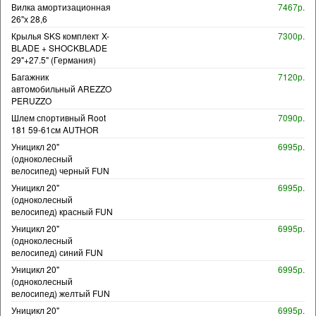
Вилка амортизационная
7467р.
26"х 28,6
Крылья SKS комплект X-
7300р.
BLADE + SHOCKBLADE
29"+27.5" (Германия)
Багажник
7120р.
автомобильный AREZZO
PERUZZO
Шлем спортивный Root
7090р.
181 59-61см AUTHOR
Уницикл 20"
6995р.
(одноколесный
велосипед) черный FUN
Уницикл 20"
6995р.
(одноколесный
велосипед) красный FUN
Уницикл 20"
6995р.
(одноколесный
велосипед) синий FUN
Уницикл 20"
6995р.
(одноколесный
велосипед) желтый FUN
Уницикл 20"
6995р.