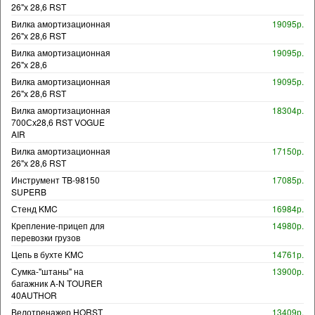
26"х 28,6 RST
Вилка амортизационная
19095р.
26"х 28,6 RST
Вилка амортизационная
19095р.
26"х 28,6
Вилка амортизационная
19095р.
26"х 28,6 RST
Вилка амортизационная
18304р.
700Сх28,6 RST VOGUE
AIR
Вилка амортизационная
17150р.
26"х 28,6 RST
Инструмент TB-98150
17085р.
SUPERB
Стенд KMC
16984р.
Крепление-прицеп для
14980р.
перевозки грузов
Цепь в бухте KMC
14761р.
Сумка-"штаны" на
13900р.
багажник A-N TOURER
40AUTHOR
Велотренажер HORST
13409р.