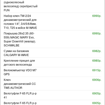
(одноколесный
велосипед) серебристый
FUN
Набор ключ TW-2/24
6990р.
динамометрический для
головок 1/4", 3/4/5/6/8мм,
T10, T25 в кейсе M-WAVE
Покрышка 26x2.35 (60-
6990р.
559) MAGIC MARY Evo,
Super Downhill (кевлар).
SCHWALBE
Сумки на багажник
6982р.
CALGARY M-WAVE
Крепление-прицеп для
6980р.
детского велосипеда
Велокомпьютер VDO M7
6915р.
GPS
Ключ
6906р.
динамометрический CC
TW5 AUTHOR
Велотуфли F-65 FLR р-р
6905р.
41
Велотуфли F-65 FLR р-р
6905р.