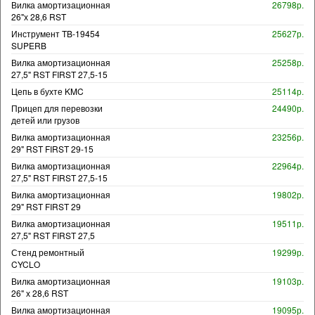
Вилка амортизационная
26798р.
26"х 28,6 RST
Инструмент TB-19454
25627р.
SUPERB
Вилка амортизационная
25258р.
27,5" RST FIRST 27,5-15
Цепь в бухте KMC
25114р.
Прицеп для перевозки
24490р.
детей или грузов
Вилка амортизационная
23256р.
29" RST FIRST 29-15
Вилка амортизационная
22964р.
27,5" RST FIRST 27,5-15
Вилка амортизационная
19802р.
29" RST FIRST 29
Вилка амортизационная
19511р.
27,5" RST FIRST 27,5
Стенд ремонтный
19299р.
CYCLO
Вилка амортизационная
19103р.
26" х 28,6 RST
Вилка амортизационная
19095р.