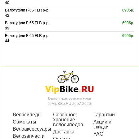
40
Велотуфли F-65 FLR р-р
6905р.
42
Велотуфли F-65 FLR р-р
6905р.
39
Велотуфли F-65 FLR р-р
6905р.
44
Велосипеды со всего мира
© VipBike.RU 2007-2026
Велосипеды
Сезонное
Гарантии
хранение
Самокаты
Акции и
велосипедов
скидки
Велоаксессуары
Доставка
FAQ
Велозапчасти
Оплата