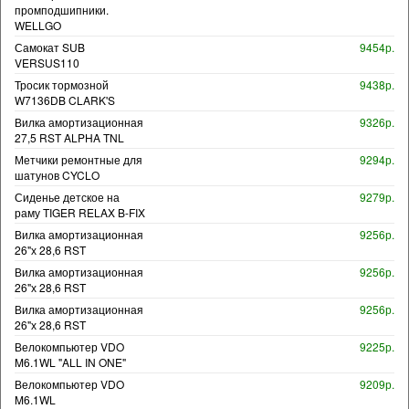
промподшипники.
WELLGO
Самокат SUB
9454р.
VERSUS110
Тросик тормозной
9438р.
W7136DB CLARK'S
Вилка амортизационная
9326р.
27,5 RST ALPHA TNL
Метчики ремонтные для
9294р.
шатунов CYCLO
Сиденье детское на
9279р.
раму TIGER RELAX B-FIX
Вилка амортизационная
9256р.
26"х 28,6 RST
Вилка амортизационная
9256р.
26"х 28,6 RST
Вилка амортизационная
9256р.
26"х 28,6 RST
Велокомпьютер VDO
9225р.
M6.1WL "ALL IN ONE"
Велокомпьютер VDO
9209р.
M6.1WL