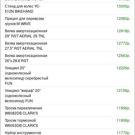
Стенд для колес YC-
13305р.
512N BIKEHAND
Прицеп для перевозки
12980р.
грузов M-WAVE
Вилка амортизационная
12918р.
29" RST AERIAL 29 TNL
Вилка амортизационная
12772р.
27,5" RST AERIAL TNL
Вилка амортизационная
12563р.
26"х 28,6 RST
Уницикл 20"
12226р.
(одноколесный
велосипед) серебристый
FUN
Уницикл-"жираф" 20"
12158р.
(одноколесный
велосипед) FUN
Тросик переключения
11956р.
W6082DB CLARK'S
Тросик тормозной
11956р.
W6053DB CLARK'S
Набор инструментов
11770р.