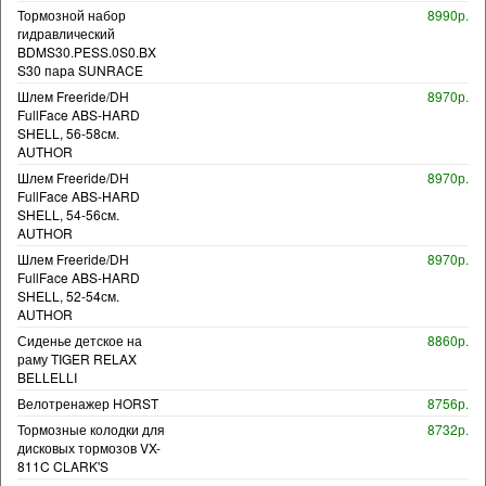
Тормозной набор
8990р.
гидравлический
BDMS30.PESS.0S0.BX
S30 пара SUNRACE
Шлем Freeride/DH
8970р.
FullFace ABS-HARD
SHELL, 56-58см.
AUTHOR
Шлем Freeride/DH
8970р.
FullFace ABS-HARD
SHELL, 54-56см.
AUTHOR
Шлем Freeride/DH
8970р.
FullFace ABS-HARD
SHELL, 52-54см.
AUTHOR
Сиденье детское на
8860р.
раму TIGER RELAX
BELLELLI
Велотренажер HORST
8756р.
Тормозные колодки для
8732р.
дисковых тормозов VX-
811C CLARK'S