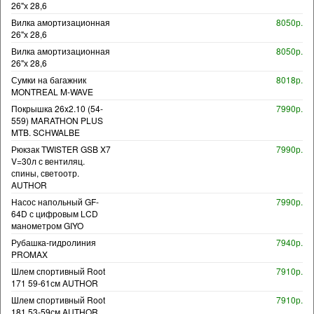
26"х 28,6
Вилка амортизационная
8050р.
26"х 28,6
Вилка амортизационная
8050р.
26"х 28,6
Сумки на багажник
8018р.
MONTREAL M-WAVE
Покрышка 26x2.10 (54-
7990р.
559) MARATHON PLUS
MTB. SCHWALBE
Рюкзак TWISTER GSB X7
7990р.
V=30л с вентиляц.
спины, светоотр.
AUTHOR
Насос напольный GF-
7990р.
64D с цифровым LCD
манометром GIYO
Рубашка-гидролиния
7940р.
PROMAX
Шлем спортивный Root
7910р.
171 59-61см AUTHOR
Шлем спортивный Root
7910р.
181 53-59см AUTHOR