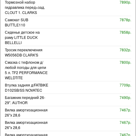
Тормозной набор
7890р.
гидравлика перед+зад.
CLOUT 1. CLARKS
Самокат SUB
7878р.
BUTTLE110
Сиденье детское на
7858р.
раму LITTLE DUCK
BELLELLI
Тросик переключения
7832р.
W5056DB CLARK'S
Смазка с тефлоном д/
7800р.
любой погоды для цепи
5 л. TF2 PERFORMANCE
WELDTITE
Втулка задняя д/FATBIKE
7709р.
D102SB/SS NOVATEC
Багажник передний 26-
7490р.
29". AUTHOR
Вилка амортизационная
7467р.
26"х 28,6
Вилка амортизационная
7467р.
26"х 28,6
Вилка амортизационная
7467р.