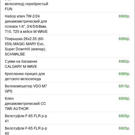
велосипед) серебристый
FUN
Набор ключ TW-2/24
6990р.
динамометрический для
головок 1/4", 3/4/5/6/8мм,
T10, T25 в кейсе M-WAVE
Покрышка 26x2.35 (60-
6990р.
559) MAGIC MARY Evo,
Super Downhill (кевлар).
SCHWALBE
Сумки на багажник
6982р.
CALGARY M-WAVE
Крепление-прицеп для
6980р.
детского велосипеда
Велокомпьютер VDO M7
6915р.
GPS
Ключ
6906р.
динамометрический CC
TW5 AUTHOR
Велотуфли F-65 FLR р-р
6905р.
41
Велотуфли F-65 FLR р-р
6905р.
40