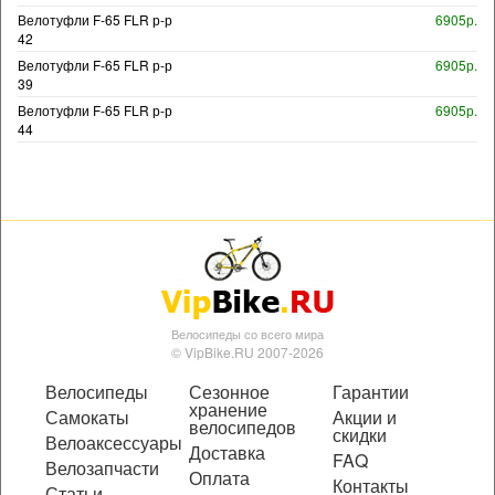
Велотуфли F-65 FLR р-р
6905р.
42
Велотуфли F-65 FLR р-р
6905р.
39
Велотуфли F-65 FLR р-р
6905р.
44
Велосипеды со всего мира
© VipBike.RU 2007-2026
Велосипеды
Сезонное
Гарантии
хранение
Самокаты
Акции и
велосипедов
скидки
Велоаксессуары
Доставка
FAQ
Велозапчасти
Оплата
Контакты
Статьи