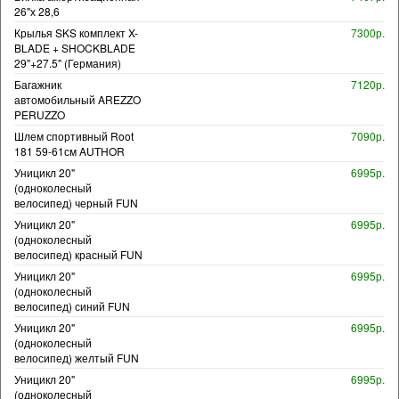
26"х 28,6
Крылья SKS комплект X-
7300р.
BLADE + SHOCKBLADE
29"+27.5" (Германия)
Багажник
7120р.
автомобильный AREZZO
PERUZZO
Шлем спортивный Root
7090р.
181 59-61см AUTHOR
Уницикл 20"
6995р.
(одноколесный
велосипед) черный FUN
Уницикл 20"
6995р.
(одноколесный
велосипед) красный FUN
Уницикл 20"
6995р.
(одноколесный
велосипед) синий FUN
Уницикл 20"
6995р.
(одноколесный
велосипед) желтый FUN
Уницикл 20"
6995р.
(одноколесный