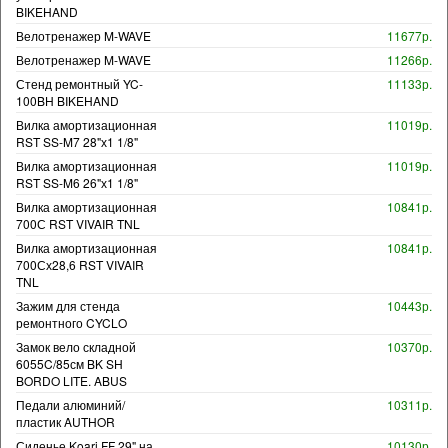
BIKEHAND
Велотренажер M-WAVE
11677р.
Велотренажер M-WAVE
11266р.
Стенд ремонтный YC-
11133р.
100BH BIKEHAND
Вилка амортизационная
11019р.
RST SS-M7 28"х1 1/8"
Вилка амортизационная
11019р.
RST SS-M6 26"х1 1/8"
Вилка амортизационная
10841р.
700С RST VIVAIR TNL
Вилка амортизационная
10841р.
700Сх28,6 RST VIVAIR
TNL
Зажим для стенда
10443р.
ремонтного CYCLO
Замок вело складной
10370р.
6055C/85см BK SH
BORDO LITE. ABUS
Педали алюминий/
10311р.
пластик AUTHOR
Сиденье Koari FF 29" на
10130р.