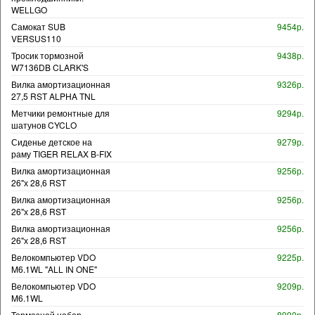
WELLGO
Самокат SUB
9454р.
VERSUS110
Тросик тормозной
9438р.
W7136DB CLARK'S
Вилка амортизационная
9326р.
27,5 RST ALPHA TNL
Метчики ремонтные для
9294р.
шатунов CYCLO
Сиденье детское на
9279р.
раму TIGER RELAX B-FIX
Вилка амортизационная
9256р.
26"х 28,6 RST
Вилка амортизационная
9256р.
26"х 28,6 RST
Вилка амортизационная
9256р.
26"х 28,6 RST
Велокомпьютер VDO
9225р.
M6.1WL "ALL IN ONE"
Велокомпьютер VDO
9209р.
M6.1WL
Тормозной набор
8990р.