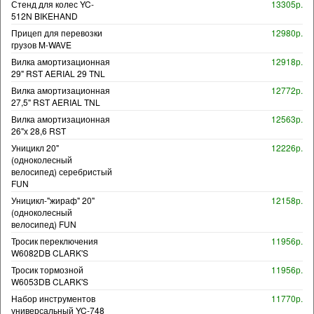
Стенд для колес YC-
13305р.
512N BIKEHAND
Прицеп для перевозки
12980р.
грузов M-WAVE
Вилка амортизационная
12918р.
29" RST AERIAL 29 TNL
Вилка амортизационная
12772р.
27,5" RST AERIAL TNL
Вилка амортизационная
12563р.
26"х 28,6 RST
Уницикл 20"
12226р.
(одноколесный
велосипед) серебристый
FUN
Уницикл-"жираф" 20"
12158р.
(одноколесный
велосипед) FUN
Тросик переключения
11956р.
W6082DB CLARK'S
Тросик тормозной
11956р.
W6053DB CLARK'S
Набор инструментов
11770р.
универсальный YC-748