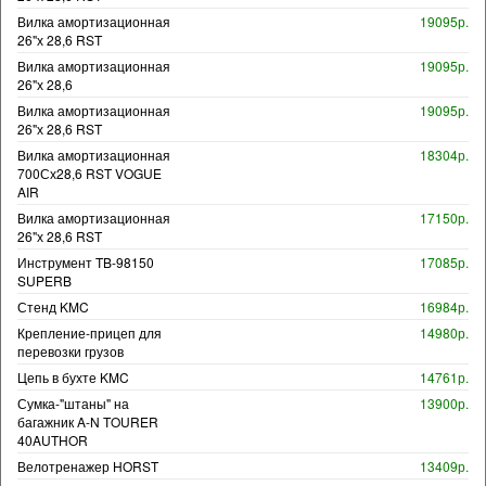
Вилка амортизационная
19095р.
26"х 28,6 RST
Вилка амортизационная
19095р.
26"х 28,6
Вилка амортизационная
19095р.
26"х 28,6 RST
Вилка амортизационная
18304р.
700Сх28,6 RST VOGUE
AIR
Вилка амортизационная
17150р.
26"х 28,6 RST
Инструмент TB-98150
17085р.
SUPERB
Стенд KMC
16984р.
Крепление-прицеп для
14980р.
перевозки грузов
Цепь в бухте KMC
14761р.
Сумка-"штаны" на
13900р.
багажник A-N TOURER
40AUTHOR
Велотренажер HORST
13409р.