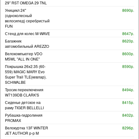
29" RST OMEGA 29 TNL
Уницикл 24"
8690р.
(одноколесный
велосипед) серебристый
FUN
Стенд для колес M-WAVE
8647р.
Багажник
8620р.
автомобильный AREZZO
Велокомпьютер VDO
8600р.
M5WL "ALL IN ONE"
Покрышка 26x2.35 (60-
8590р.
559) MAGIC MARY Evo
Super Trail TLE(кевлар).
SCHWALBE
Тросик переключения
8494р.
W7139DB CLARK'S
Сиденье детское на
8415р.
раму TIGER BELLELLI
Рубашка-гидролиния
8402р.
PROMAX
Велокуртка 13F WINTER
8296р.
JET AUTHOR р-р M