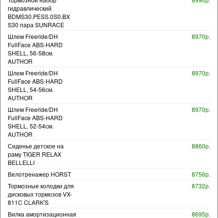
гидравлический
BDMS30.PESS.0S0.BX
S30 пара SUNRACE
Шлем Freeride/DH
8970р.
FullFace ABS-HARD
SHELL, 56-58см.
AUTHOR
Шлем Freeride/DH
8970р.
FullFace ABS-HARD
SHELL, 54-56см.
AUTHOR
Шлем Freeride/DH
8970р.
FullFace ABS-HARD
SHELL, 52-54см.
AUTHOR
Сиденье детское на
8860р.
раму TIGER RELAX
BELLELLI
Велотренажер HORST
8756р.
Тормозные колодки для
8732р.
дисковых тормозов VX-
811C CLARK'S
Вилка амортизационная
8695р.