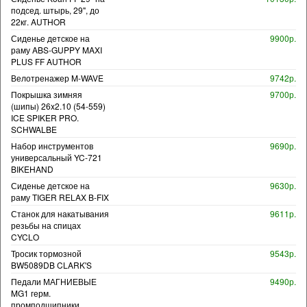
подсед. штырь, 29", до
22кг. AUTHOR
Сиденье детское на
9900р.
раму ABS-GUPPY MAXI
PLUS FF AUTHOR
Велотренажер M-WAVE
9742р.
Покрышка зимняя
9700р.
(шипы) 26x2.10 (54-559)
ICE SPIKER PRO.
SCHWALBE
Набор инструментов
9690р.
универсальный YC-721
BIKEHAND
Сиденье детское на
9630р.
раму TIGER RELAX B-FIX
Станок для накатывания
9611р.
резьбы на спицах
CYCLO
Тросик тормозной
9543р.
BW5089DB CLARK'S
Педали МАГНИЕВЫЕ
9490р.
MG1 герм.
промподшипники.