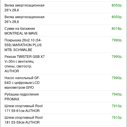
Вилка амортизационная
8050р.
26"х 28,6
Вилка амортизационная
8050р.
26"х 28,6
Сумки на багажник
8018р.
MONTREAL M-WAVE
Покрышка 26x2.10 (54-
7990р.
559) MARATHON PLUS
MTB. SCHWALBE
Рюкзак TWISTER GSB X7
7990р.
V=30л с вентиляц.
спины, светоотр.
AUTHOR
Насос напольный GF-
7990р.
64D с цифровым LCD
манометром GIYO
Рубашка-гидролиния
7940р.
PROMAX
Шлем спортивный Root
7910р.
171 59-61см AUTHOR
Шлем спортивный Root
7910р.
181 53-59см AUTHOR