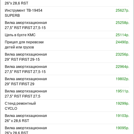
26"х 28,6 RST
Инструмент TB-19454
25627р.
SUPERB
Вилка амортизационная
25258р.
27,5" RST FIRST 27,5-15
Цепь в бухте KMC
25114р.
Прицеп для перевозки
24490р.
детей или грузов
Вилка амортизационная
23256р.
29" RST FIRST 29-15
Вилка амортизационная
22964р.
27,5" RST FIRST 27,5-15
Вилка амортизационная
19802р.
29" RST FIRST 29
Вилка амортизационная
19511р.
27,5" RST FIRST 27,5
Стенд ремонтный
19299р.
CYCLO
Вилка амортизационная
19103р.
26" х 28,6 RST
Вилка амортизационная
19095р.
26"х 28,6 RST