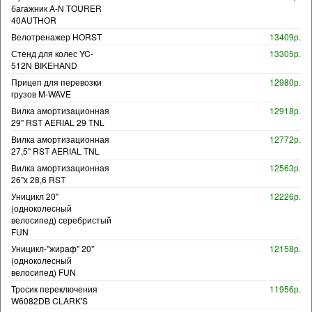
багажник A-N TOURER
40AUTHOR
Велотренажер HORST
13409р.
Стенд для колес YC-
13305р.
512N BIKEHAND
Прицеп для перевозки
12980р.
грузов M-WAVE
Вилка амортизационная
12918р.
29" RST AERIAL 29 TNL
Вилка амортизационная
12772р.
27,5" RST AERIAL TNL
Вилка амортизационная
12563р.
26"х 28,6 RST
Уницикл 20"
12226р.
(одноколесный
велосипед) серебристый
FUN
Уницикл-"жираф" 20"
12158р.
(одноколесный
велосипед) FUN
Тросик переключения
11956р.
W6082DB CLARK'S