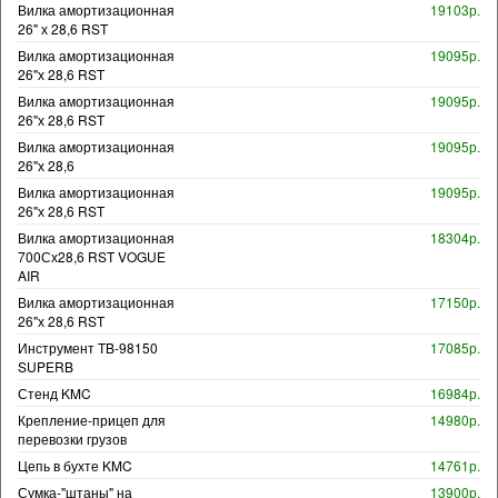
Вилка амортизационная
19103р.
26" х 28,6 RST
Вилка амортизационная
19095р.
26"х 28,6 RST
Вилка амортизационная
19095р.
26"х 28,6 RST
Вилка амортизационная
19095р.
26"х 28,6
Вилка амортизационная
19095р.
26"х 28,6 RST
Вилка амортизационная
18304р.
700Сх28,6 RST VOGUE
AIR
Вилка амортизационная
17150р.
26"х 28,6 RST
Инструмент TB-98150
17085р.
SUPERB
Стенд KMC
16984р.
Крепление-прицеп для
14980р.
перевозки грузов
Цепь в бухте KMC
14761р.
Сумка-"штаны" на
13900р.