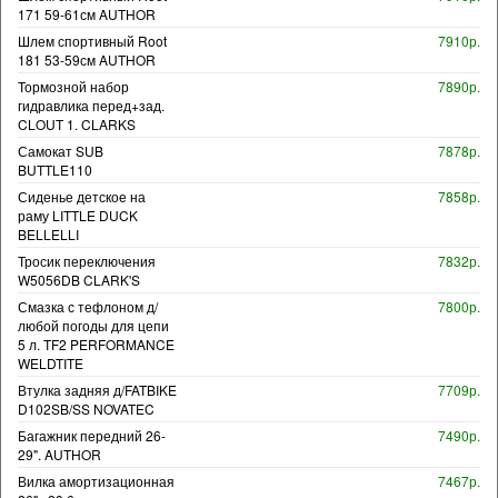
171 59-61см AUTHOR
Шлем спортивный Root
7910р.
181 53-59см AUTHOR
Тормозной набор
7890р.
гидравлика перед+зад.
CLOUT 1. CLARKS
Самокат SUB
7878р.
BUTTLE110
Сиденье детское на
7858р.
раму LITTLE DUCK
BELLELLI
Тросик переключения
7832р.
W5056DB CLARK'S
Смазка с тефлоном д/
7800р.
любой погоды для цепи
5 л. TF2 PERFORMANCE
WELDTITE
Втулка задняя д/FATBIKE
7709р.
D102SB/SS NOVATEC
Багажник передний 26-
7490р.
29". AUTHOR
Вилка амортизационная
7467р.