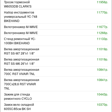
Тросик тормозной
11956р.
W6053DB CLARK'S
Набор инструментов
11770р.
универсальный YC-748
BIKEHAND
Велотренажер M-WAVE
11677р.
Велотренажер M-WAVE
11266р.
Стенд ремонтный YC-
11133р.
100BH BIKEHAND
Вилка амортизационная
11019р.
RST SS-M7 28"х1 1/8"
Вилка амортизационная
11019р.
RST SS-M6 26"х1 1/8"
Вилка амортизационная
10841р.
700С RST VIVAIR TNL
Вилка амортизационная
10841р.
700Сх28,6 RST VIVAIR
TNL
Зажим для стенда
10443р.
ремонтного CYCLO
Замок вело складной
10370р.
6055C/85см BK SH