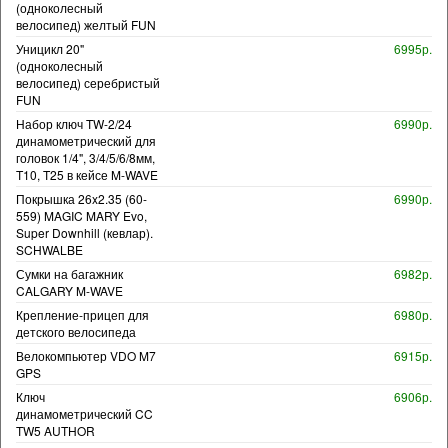
(одноколесный
велосипед) желтый FUN
Уницикл 20"
6995р.
(одноколесный
велосипед) серебристый
FUN
Набор ключ TW-2/24
6990р.
динамометрический для
головок 1/4", 3/4/5/6/8мм,
T10, T25 в кейсе M-WAVE
Покрышка 26x2.35 (60-
6990р.
559) MAGIC MARY Evo,
Super Downhill (кевлар).
SCHWALBE
Сумки на багажник
6982р.
CALGARY M-WAVE
Крепление-прицеп для
6980р.
детского велосипеда
Велокомпьютер VDO M7
6915р.
GPS
Ключ
6906р.
динамометрический CC
TW5 AUTHOR