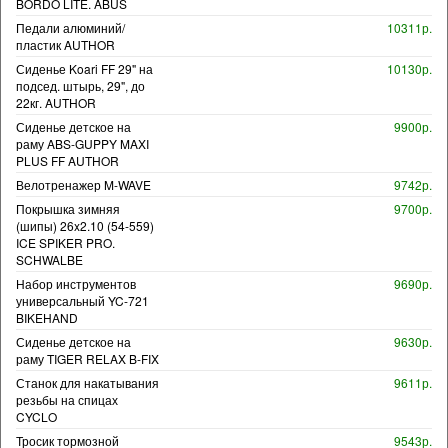
BORDO LITE. ABUS
Педали алюминий/
10311р.
пластик AUTHOR
Сиденье Koari FF 29" на
10130р.
подсед. штырь, 29", до
22кг. AUTHOR
Сиденье детское на
9900р.
раму ABS-GUPPY MAXI
PLUS FF AUTHOR
Велотренажер M-WAVE
9742р.
Покрышка зимняя
9700р.
(шипы) 26x2.10 (54-559)
ICE SPIKER PRO.
SCHWALBE
Набор инструментов
9690р.
универсальный YC-721
BIKEHAND
Сиденье детское на
9630р.
раму TIGER RELAX B-FIX
Станок для накатывания
9611р.
резьбы на спицах
CYCLO
Тросик тормозной
9543р.