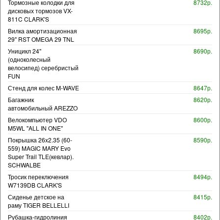
Тормозные колодки для
8732р.
дисковых тормозов VX-
811C CLARK'S
Вилка амортизационная
8695р.
29" RST OMEGA 29 TNL
Уницикл 24"
8690р.
(одноколесный
велосипед) серебристый
FUN
Стенд для колес M-WAVE
8647р.
Багажник
8620р.
автомобильный AREZZO
Велокомпьютер VDO
8600р.
M5WL "ALL IN ONE"
Покрышка 26x2.35 (60-
8590р.
559) MAGIC MARY Evo
Super Trail TLE(кевлар).
SCHWALBE
Тросик переключения
8494р.
W7139DB CLARK'S
Сиденье детское на
8415р.
раму TIGER BELLELLI
Рубашка-гидролиния
8402р.