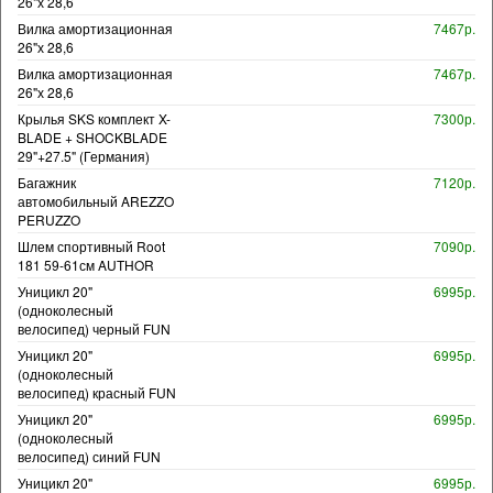
26"х 28,6
Вилка амортизационная
7467р.
26"х 28,6
Вилка амортизационная
7467р.
26"х 28,6
Крылья SKS комплект X-
7300р.
BLADE + SHOCKBLADE
29"+27.5" (Германия)
Багажник
7120р.
автомобильный AREZZO
PERUZZO
Шлем спортивный Root
7090р.
181 59-61см AUTHOR
Уницикл 20"
6995р.
(одноколесный
велосипед) черный FUN
Уницикл 20"
6995р.
(одноколесный
велосипед) красный FUN
Уницикл 20"
6995р.
(одноколесный
велосипед) синий FUN
Уницикл 20"
6995р.