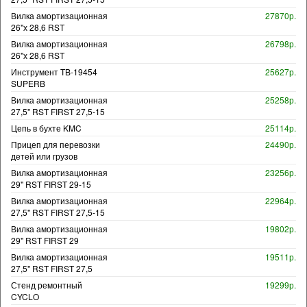
Вилка амортизационная
27870р.
26"х 28,6 RST
Вилка амортизационная
26798р.
26"х 28,6 RST
Инструмент TB-19454
25627р.
SUPERB
Вилка амортизационная
25258р.
27,5" RST FIRST 27,5-15
Цепь в бухте KMC
25114р.
Прицеп для перевозки
24490р.
детей или грузов
Вилка амортизационная
23256р.
29" RST FIRST 29-15
Вилка амортизационная
22964р.
27,5" RST FIRST 27,5-15
Вилка амортизационная
19802р.
29" RST FIRST 29
Вилка амортизационная
19511р.
27,5" RST FIRST 27,5
Стенд ремонтный
19299р.
CYCLO