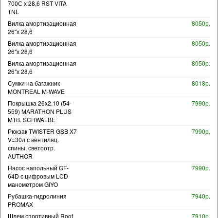
700С х 28,6 RST VITA
TNL
Вилка амортизационная
8050р.
26"х 28,6
Вилка амортизационная
8050р.
26"х 28,6
Вилка амортизационная
8050р.
26"х 28,6
Сумки на багажник
8018р.
MONTREAL M-WAVE
Покрышка 26x2.10 (54-
7990р.
559) MARATHON PLUS
MTB. SCHWALBE
Рюкзак TWISTER GSB X7
7990р.
V=30л с вентиляц.
спины, светоотр.
AUTHOR
Насос напольный GF-
7990р.
64D с цифровым LCD
манометром GIYO
Рубашка-гидролиния
7940р.
PROMAX
Шлем спортивный Root
7910р.