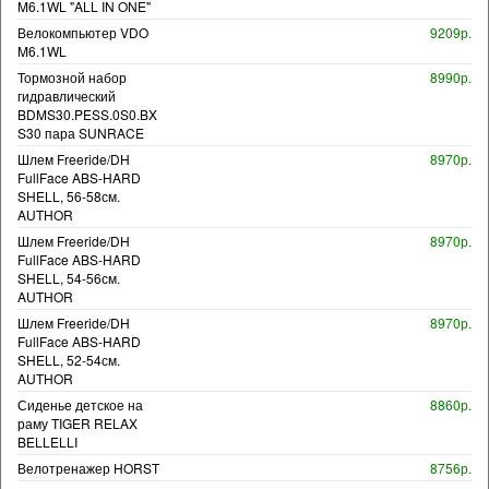
M6.1WL "ALL IN ONE"
Велокомпьютер VDO
9209р.
M6.1WL
Тормозной набор
8990р.
гидравлический
BDMS30.PESS.0S0.BX
S30 пара SUNRACE
Шлем Freeride/DH
8970р.
FullFace ABS-HARD
SHELL, 56-58см.
AUTHOR
Шлем Freeride/DH
8970р.
FullFace ABS-HARD
SHELL, 54-56см.
AUTHOR
Шлем Freeride/DH
8970р.
FullFace ABS-HARD
SHELL, 52-54см.
AUTHOR
Сиденье детское на
8860р.
раму TIGER RELAX
BELLELLI
Велотренажер HORST
8756р.