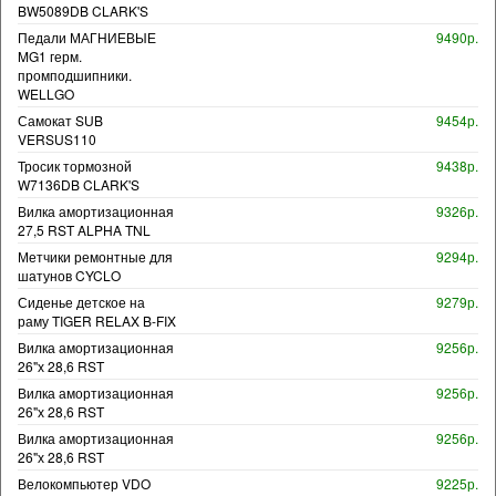
BW5089DB CLARK'S
Педали МАГНИЕВЫЕ
9490р.
MG1 герм.
промподшипники.
WELLGO
Самокат SUB
9454р.
VERSUS110
Тросик тормозной
9438р.
W7136DB CLARK'S
Вилка амортизационная
9326р.
27,5 RST ALPHA TNL
Метчики ремонтные для
9294р.
шатунов CYCLO
Сиденье детское на
9279р.
раму TIGER RELAX B-FIX
Вилка амортизационная
9256р.
26"х 28,6 RST
Вилка амортизационная
9256р.
26"х 28,6 RST
Вилка амортизационная
9256р.
26"х 28,6 RST
Велокомпьютер VDO
9225р.