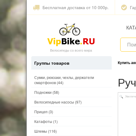
Бесплатная доставка от 10 000р.
Га
КАТ
Велосипеды со всего мира
Группы товаров
Купить а
Ру
Сумки, рюкзаки, чехлы, держатели
смартфонов
(44)
Подножки
(58)
Увелич
Велосипедные насосы
(97)
Прицеп
(3)
Катафоты
(1)
Шлемы
(116)