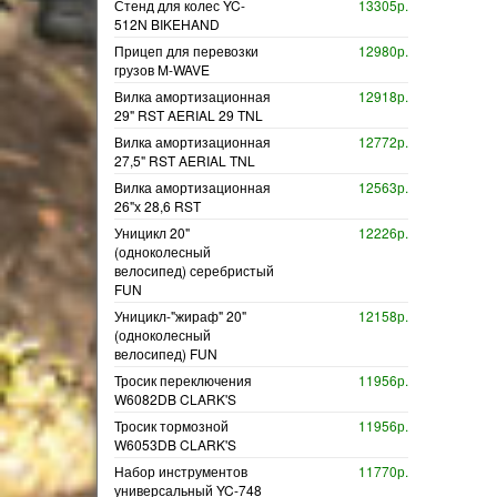
Стенд для колес YC-
13305р.
512N BIKEHAND
Прицеп для перевозки
12980р.
грузов M-WAVE
Вилка амортизационная
12918р.
29" RST AERIAL 29 TNL
Вилка амортизационная
12772р.
27,5" RST AERIAL TNL
Вилка амортизационная
12563р.
26"х 28,6 RST
Уницикл 20"
12226р.
(одноколесный
велосипед) серебристый
FUN
Уницикл-"жираф" 20"
12158р.
(одноколесный
велосипед) FUN
Тросик переключения
11956р.
W6082DB CLARK'S
Тросик тормозной
11956р.
W6053DB CLARK'S
Набор инструментов
11770р.
универсальный YC-748