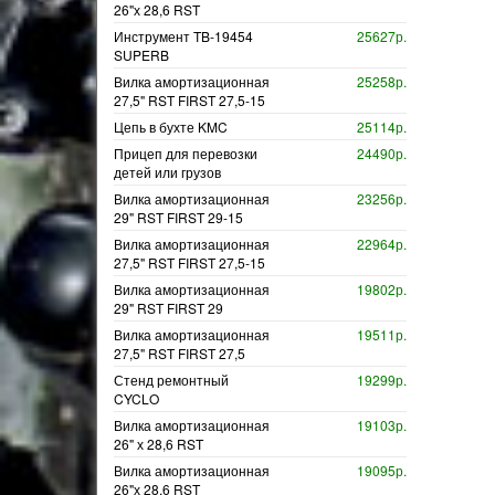
26"х 28,6 RST
Инструмент TB-19454
25627р.
SUPERB
Вилка амортизационная
25258р.
27,5" RST FIRST 27,5-15
Цепь в бухте KMC
25114р.
Прицеп для перевозки
24490р.
детей или грузов
Вилка амортизационная
23256р.
29" RST FIRST 29-15
Вилка амортизационная
22964р.
27,5" RST FIRST 27,5-15
Вилка амортизационная
19802р.
29" RST FIRST 29
Вилка амортизационная
19511р.
27,5" RST FIRST 27,5
Стенд ремонтный
19299р.
CYCLO
Вилка амортизационная
19103р.
26" х 28,6 RST
Вилка амортизационная
19095р.
26"х 28,6 RST