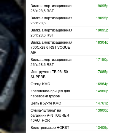
Вилка амортизационная
19095р.
26"х 28,6 RST
Вилка амортизационная
19095р.
26"х 28,6
Вилка амортизационная
19095р.
26"х 28,6 RST
Вилка амортизационная
18304р.
700Сх28,6 RST VOGUE
AIR
Вилка амортизационная
17150р.
26"х 28,6 RST
Инструмент TB-98150
17085р.
SUPERB
Стенд KMC
16984р.
Крепление-прицеп для
14980р.
перевозки грузов
Цепь в бухте KMC
14761р.
Сумка-"штаны" на
13900р.
багажник A-N TOURER
40AUTHOR
Велотренажер HORST
13409р.