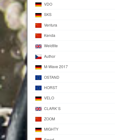
VDO
SKS
Ventura
Kenda
Weldtite
Author
M-Wave 2017
OSTAND
HORST
VELO
CLARK`S
ZOOM
MIGHTY
Smart