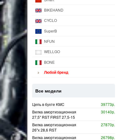
BIKEHAND
CYCLO
SuperB
NFUN
WELLGO
BONE
Любой бренд
Все модели
Цепь в бухте KMC
39773р.
Вилка амортизационная
30140р.
27,5" RST FIRST 27,5-15
Вилка амортизационная
27870р.
26"х 28,6 RST
Вилка амортизационная
26798р.