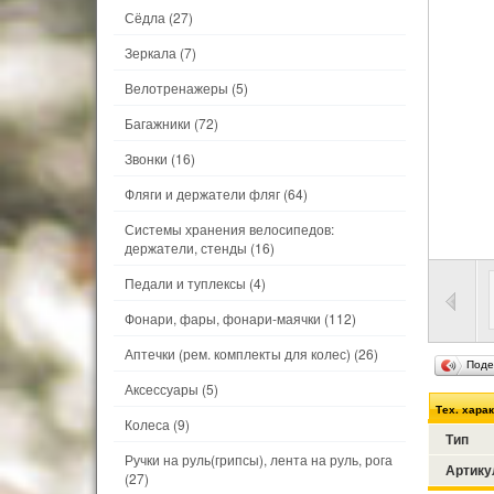
Сёдла
(27)
Зеркала
(7)
Велотренажеры
(5)
Багажники
(72)
Звонки
(16)
Фляги и держатели фляг
(64)
Системы хранения велосипедов:
держатели, стенды
(16)
Педали и туплексы
(4)
Фонари, фары, фонари-маячки
(112)
Аптечки (рем. комплекты для колес)
(26)
Поде
Аксессуары
(5)
Тех. хара
Колеса
(9)
Тип
Ручки на руль(грипсы), лента на руль, рога
Артику
(27)