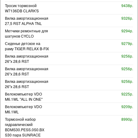
Тросик тормозной
9438р.
W7136DB CLARK'S
Вилка амортизационная
9326р.
27,5 RST ALPHA TNL
Метчики ремонтные для
9294р.
шатунов CYCLO
Сиденье детское на
9279р.
раму TIGER RELAX B-FIX
Вилка амортизационная
9256р.
26"х 28,6 RST
Вилка амортизационная
9256р.
26"х 28,6 RST
Вилка амортизационная
9256р.
26"х 28,6 RST
Велокомпьютер VDO
9225р.
M6.1WL "ALL IN ONE"
Велокомпьютер VDO
9209р.
M6.1WL
Тормозной набор
8990р.
гидравлический
BDMS30.PESS.0S0.BX
S30 пара SUNRACE