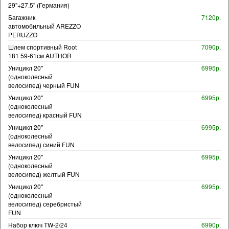
29"+27.5" (Германия)
Багажник
7120р.
автомобильный AREZZO
PERUZZO
Шлем спортивный Root
7090р.
181 59-61см AUTHOR
Уницикл 20"
6995р.
(одноколесный
велосипед) черный FUN
Уницикл 20"
6995р.
(одноколесный
велосипед) красный FUN
Уницикл 20"
6995р.
(одноколесный
велосипед) синий FUN
Уницикл 20"
6995р.
(одноколесный
велосипед) желтый FUN
Уницикл 20"
6995р.
(одноколесный
велосипед) серебристый
FUN
Набор ключ TW-2/24
6990р.