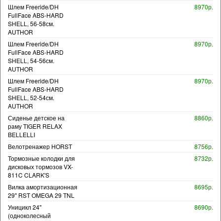
Шлем Freeride/DH
8970р.
FullFace ABS-HARD
SHELL, 56-58см.
AUTHOR
Шлем Freeride/DH
8970р.
FullFace ABS-HARD
SHELL, 54-56см.
AUTHOR
Шлем Freeride/DH
8970р.
FullFace ABS-HARD
SHELL, 52-54см.
AUTHOR
Сиденье детское на
8860р.
раму TIGER RELAX
BELLELLI
Велотренажер HORST
8756р.
Тормозные колодки для
8732р.
дисковых тормозов VX-
811C CLARK'S
Вилка амортизационная
8695р.
29" RST OMEGA 29 TNL
Уницикл 24"
8690р.
(одноколесный