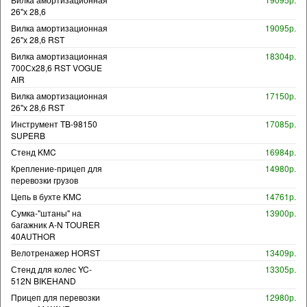
26"х 28,6
Вилка амортизационная
19095р.
26"х 28,6 RST
Вилка амортизационная
18304р.
700Сх28,6 RST VOGUE
AIR
Вилка амортизационная
17150р.
26"х 28,6 RST
Инструмент TB-98150
17085р.
SUPERB
Стенд KMC
16984р.
Крепление-прицеп для
14980р.
перевозки грузов
Цепь в бухте KMC
14761р.
Сумка-"штаны" на
13900р.
багажник A-N TOURER
40AUTHOR
Велотренажер HORST
13409р.
Стенд для колес YC-
13305р.
512N BIKEHAND
Прицеп для перевозки
12980р.