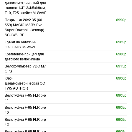
динамометрический для
головок 1/4", 3/4/5/6/8мм,
T10, T25 в кейсе M-WAVE
Покрышка 26x2.35 (60-
6990р.
559) MAGIC MARY Evo,
Super Downhill (кевлар).
SCHWALBE
Сумки на багажник
6982р.
CALGARY M-WAVE
Крепление-прицеп для
6980р.
детского велосипеда
Велокомпьютер VDO M7
6915р.
GPS
Ключ
6906р.
динамометрический CC
TW5 AUTHOR
Велотуфли F-65 FLR р-р
6905р.
41
Велотуфли F-65 FLR р-р
6905р.
40
Велотуфли F-65 FLR р-р
6905р.
42
Велотуфли F-65 FLR р-р
6905р.