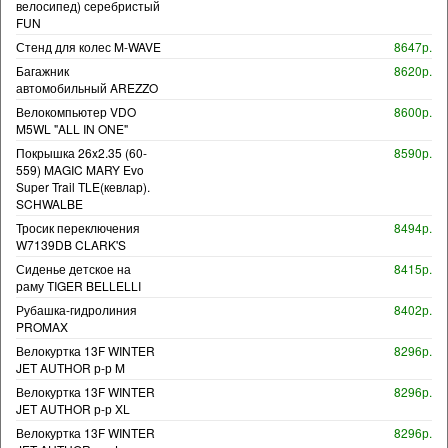
велосипед) серебристый
FUN
Стенд для колес M-WAVE
8647р.
Багажник
8620р.
автомобильный AREZZO
Велокомпьютер VDO
8600р.
M5WL "ALL IN ONE"
Покрышка 26x2.35 (60-
8590р.
559) MAGIC MARY Evo
Super Trail TLE(кевлар).
SCHWALBE
Тросик переключения
8494р.
W7139DB CLARK'S
Сиденье детское на
8415р.
раму TIGER BELLELLI
Рубашка-гидролиния
8402р.
PROMAX
Велокуртка 13F WINTER
8296р.
JET AUTHOR р-р M
Велокуртка 13F WINTER
8296р.
JET AUTHOR р-р XL
Велокуртка 13F WINTER
8296р.