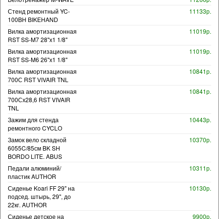
Стенд ремонтный YC-
11133р.
100BH BIKEHAND
Вилка амортизационная
11019р.
RST SS-M7 28"х1 1/8"
Вилка амортизационная
11019р.
RST SS-M6 26"х1 1/8"
Вилка амортизационная
10841р.
700С RST VIVAIR TNL
Вилка амортизационная
10841р.
700Сх28,6 RST VIVAIR
TNL
Зажим для стенда
10443р.
ремонтного CYCLO
Замок вело складной
10370р.
6055C/85см BK SH
BORDO LITE. ABUS
Педали алюминий/
10311р.
пластик AUTHOR
Сиденье Koari FF 29" на
10130р.
подсед. штырь, 29", до
22кг. AUTHOR
Сиденье детское на
9900р.