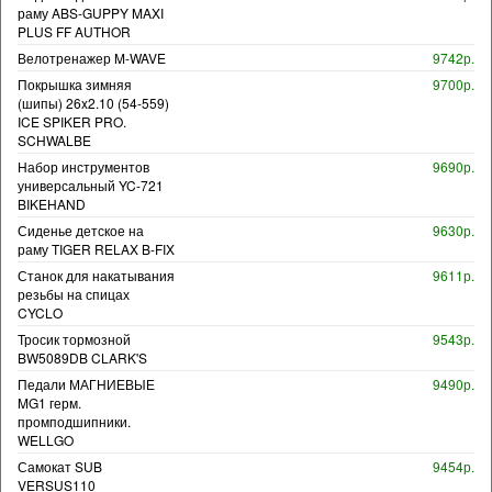
раму ABS-GUPPY MAXI
PLUS FF AUTHOR
Велотренажер M-WAVE
9742р.
Покрышка зимняя
9700р.
(шипы) 26x2.10 (54-559)
ICE SPIKER PRO.
SCHWALBE
Набор инструментов
9690р.
универсальный YC-721
BIKEHAND
Сиденье детское на
9630р.
раму TIGER RELAX B-FIX
Станок для накатывания
9611р.
резьбы на спицах
CYCLO
Тросик тормозной
9543р.
BW5089DB CLARK'S
Педали МАГНИЕВЫЕ
9490р.
MG1 герм.
промподшипники.
WELLGO
Самокат SUB
9454р.
VERSUS110