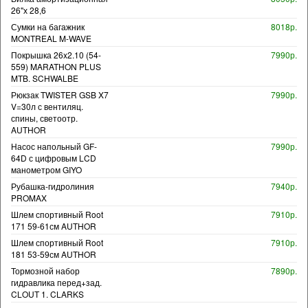
26"х 28,6
Сумки на багажник
8018р.
MONTREAL M-WAVE
Покрышка 26x2.10 (54-
7990р.
559) MARATHON PLUS
MTB. SCHWALBE
Рюкзак TWISTER GSB X7
7990р.
V=30л с вентиляц.
спины, светоотр.
AUTHOR
Насос напольный GF-
7990р.
64D с цифровым LCD
манометром GIYO
Рубашка-гидролиния
7940р.
PROMAX
Шлем спортивный Root
7910р.
171 59-61см AUTHOR
Шлем спортивный Root
7910р.
181 53-59см AUTHOR
Тормозной набор
7890р.
гидравлика перед+зад.
CLOUT 1. CLARKS