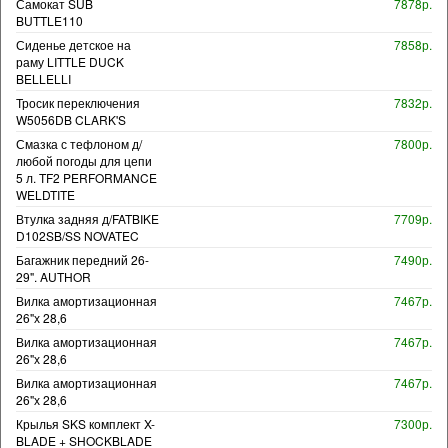
Самокат SUB
7878р.
BUTTLE110
Сиденье детское на
7858р.
раму LITTLE DUCK
BELLELLI
Тросик переключения
7832р.
W5056DB CLARK'S
Смазка с тефлоном д/
7800р.
любой погоды для цепи
5 л. TF2 PERFORMANCE
WELDTITE
Втулка задняя д/FATBIKE
7709р.
D102SB/SS NOVATEC
Багажник передний 26-
7490р.
29". AUTHOR
Вилка амортизационная
7467р.
26"х 28,6
Вилка амортизационная
7467р.
26"х 28,6
Вилка амортизационная
7467р.
26"х 28,6
Крылья SKS комплект X-
7300р.
BLADE + SHOCKBLADE