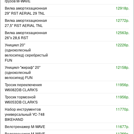
грузов M-WAVE
Вилка амортизационная
12918р.
29" RST AERIAL 29 TNL
Вилка амортизационная
12772р.
27,5" RST AERIAL TNL
Вилка амортизационная
12563р.
26"х 28,6 RST
Уницикл 20"
12226р.
(одноколесный
велосипед) серебристый
FUN
Уницикл-"жираф" 20"
12158р.
(одноколесный
велосипед) FUN
Тросик переключения
11956р.
W6082DB CLARK'S
Тросик тормозной
11956р.
W6053DB CLARK'S
Набор инструментов
11770р.
универсальный YC-748
BIKEHAND
Велотренажер M-WAVE
11677р.
Велотренажер M-WAVE
11266р.