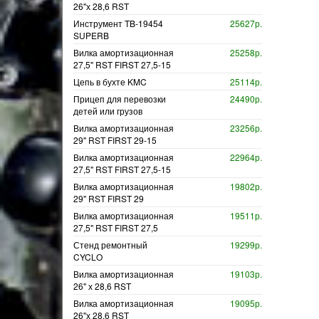
26"х 28,6 RST
Инструмент TB-19454
25627р.
SUPERB
Вилка амортизационная
25258р.
27,5" RST FIRST 27,5-15
Цепь в бухте KMC
25114р.
Прицеп для перевозки
24490р.
детей или грузов
Вилка амортизационная
23256р.
29" RST FIRST 29-15
Вилка амортизационная
22964р.
27,5" RST FIRST 27,5-15
Вилка амортизационная
19802р.
29" RST FIRST 29
Вилка амортизационная
19511р.
27,5" RST FIRST 27,5
Стенд ремонтный
19299р.
CYCLO
Вилка амортизационная
19103р.
26" х 28,6 RST
Вилка амортизационная
19095р.
26"х 28,6 RST