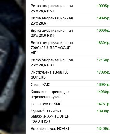
Вилка амортизационная
19095р.
26"х 28,6 RST
Вилка амортизационная
19095р.
26"х 28,6
Вилка амортизационная
19095р.
26"х 28,6 RST
Вилка амортизационная
18304р.
700Сх28,6 RST VOGUE
AIR
Вилка амортизационная
17150р.
26"х 28,6 RST
Инструмент TB-98150
17085р.
SUPERB
Стенд KMC
16984р.
Крепление-прицеп для
14980р.
перевозки грузов
Цепь в бухте KMC
14761р.
Сумка-"штаны" на
13900р.
багажник A-N TOURER
40AUTHOR
Велотренажер HORST
13409р.