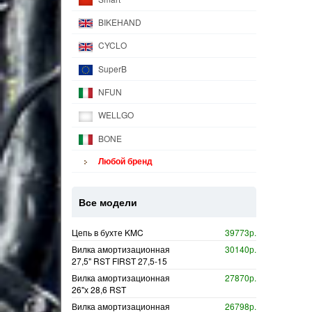
BIKEHAND
CYCLO
SuperB
NFUN
WELLGO
BONE
Любой бренд
Все модели
Цепь в бухте KMC
39773р.
Вилка амортизационная
30140р.
27,5" RST FIRST 27,5-15
Вилка амортизационная
27870р.
26"х 28,6 RST
Вилка амортизационная
26798р.