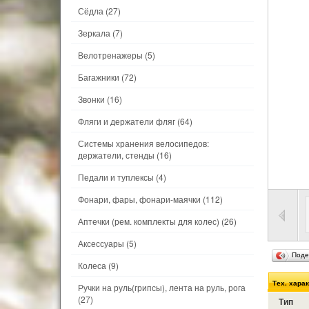
Сёдла
(27)
Зеркала
(7)
Велотренажеры
(5)
Багажники
(72)
Звонки
(16)
Фляги и держатели фляг
(64)
Системы хранения велосипедов:
держатели, стенды
(16)
Педали и туплексы
(4)
Фонари, фары, фонари-маячки
(112)
Аптечки (рем. комплекты для колес)
(26)
Аксессуары
(5)
Поде
Колеса
(9)
Тех. хара
Ручки на руль(грипсы), лента на руль, рога
(27)
Тип