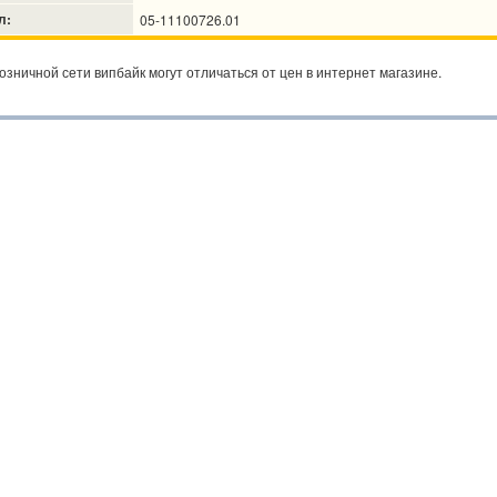
л:
05-11100726.01
озничной сети випбайк могут отличаться от цен в интернет магазине.