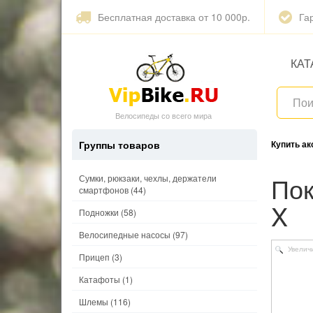
Бесплатная доставка от 10 000р.
Га
КАТ
Велосипеды со всего мира
Группы товаров
Купить а
Покрышка 27.5x2.40/650B (62-584) SUPER MOTO-
Сумки, рюкзаки, чехлы, держатели
смартфонов
(44)
X
Подножки
(58)
Велосипедные насосы
(97)
Увелич
Прицеп
(3)
Катафоты
(1)
Шлемы
(116)