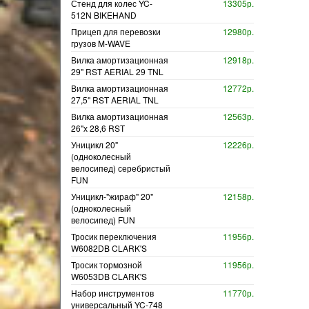
Стенд для колес YC-
13305р.
512N BIKEHAND
Прицеп для перевозки
12980р.
грузов M-WAVE
Вилка амортизационная
12918р.
29" RST AERIAL 29 TNL
Вилка амортизационная
12772р.
27,5" RST AERIAL TNL
Вилка амортизационная
12563р.
26"х 28,6 RST
Уницикл 20"
12226р.
(одноколесный
велосипед) серебристый
FUN
Уницикл-"жираф" 20"
12158р.
(одноколесный
велосипед) FUN
Тросик переключения
11956р.
W6082DB CLARK'S
Тросик тормозной
11956р.
W6053DB CLARK'S
Набор инструментов
11770р.
универсальный YC-748