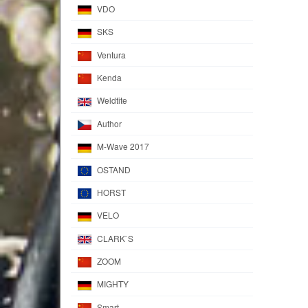
VDO
SKS
Ventura
Kenda
Weldtite
Author
M-Wave 2017
OSTAND
HORST
VELO
CLARK`S
ZOOM
MIGHTY
Smart