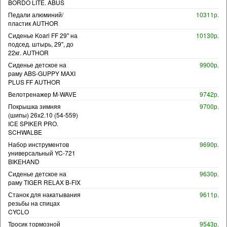
BORDO LITE. ABUS
Педали алюминий/
10311р.
пластик AUTHOR
Сиденье Koari FF 29" на
10130р.
подсед. штырь, 29", до
22кг. AUTHOR
Сиденье детское на
9900р.
раму ABS-GUPPY MAXI
PLUS FF AUTHOR
Велотренажер M-WAVE
9742р.
Покрышка зимняя
9700р.
(шипы) 26x2.10 (54-559)
ICE SPIKER PRO.
SCHWALBE
Набор инструментов
9690р.
универсальный YC-721
BIKEHAND
Сиденье детское на
9630р.
раму TIGER RELAX B-FIX
Станок для накатывания
9611р.
резьбы на спицах
CYCLO
Тросик тормозной
9543р.