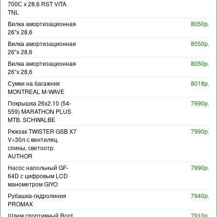
700С х 28,6 RST VITA
TNL
Вилка амортизационная
8050р.
26"х 28,6
Вилка амортизационная
8050р.
26"х 28,6
Вилка амортизационная
8050р.
26"х 28,6
Сумки на багажник
8018р.
MONTREAL M-WAVE
Покрышка 26x2.10 (54-
7990р.
559) MARATHON PLUS
MTB. SCHWALBE
Рюкзак TWISTER GSB X7
7990р.
V=30л с вентиляц.
спины, светоотр.
AUTHOR
Насос напольный GF-
7990р.
64D с цифровым LCD
манометром GIYO
Рубашка-гидролиния
7940р.
PROMAX
Шлем спортивный Root
7910р.