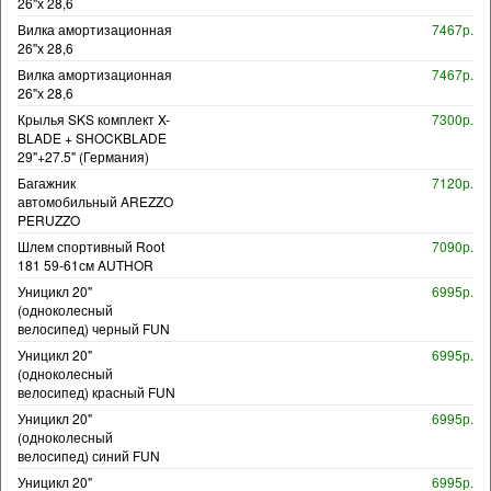
26"х 28,6
Вилка амортизационная
7467р.
26"х 28,6
Вилка амортизационная
7467р.
26"х 28,6
Крылья SKS комплект X-
7300р.
BLADE + SHOCKBLADE
29"+27.5" (Германия)
Багажник
7120р.
автомобильный AREZZO
PERUZZO
Шлем спортивный Root
7090р.
181 59-61см AUTHOR
Уницикл 20"
6995р.
(одноколесный
велосипед) черный FUN
Уницикл 20"
6995р.
(одноколесный
велосипед) красный FUN
Уницикл 20"
6995р.
(одноколесный
велосипед) синий FUN
Уницикл 20"
6995р.