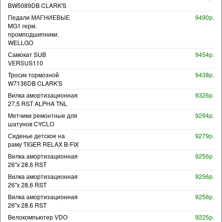
BW5089DB CLARK'S
Педали МАГНИЕВЫЕ
9490р.
MG1 герм.
промподшипники.
WELLGO
Самокат SUB
9454р.
VERSUS110
Тросик тормозной
9438р.
W7136DB CLARK'S
Вилка амортизационная
9326р.
27,5 RST ALPHA TNL
Метчики ремонтные для
9294р.
шатунов CYCLO
Сиденье детское на
9279р.
раму TIGER RELAX B-FIX
Вилка амортизационная
9256р.
26"х 28,6 RST
Вилка амортизационная
9256р.
26"х 28,6 RST
Вилка амортизационная
9256р.
26"х 28,6 RST
Велокомпьютер VDO
9225р.