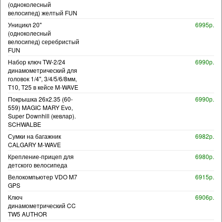
(одноколесный
велосипед) желтый FUN
Уницикл 20"
6995р.
(одноколесный
велосипед) серебристый
FUN
Набор ключ TW-2/24
6990р.
динамометрический для
головок 1/4", 3/4/5/6/8мм,
T10, T25 в кейсе M-WAVE
Покрышка 26x2.35 (60-
6990р.
559) MAGIC MARY Evo,
Super Downhill (кевлар).
SCHWALBE
Сумки на багажник
6982р.
CALGARY M-WAVE
Крепление-прицеп для
6980р.
детского велосипеда
Велокомпьютер VDO M7
6915р.
GPS
Ключ
6906р.
динамометрический CC
TW5 AUTHOR