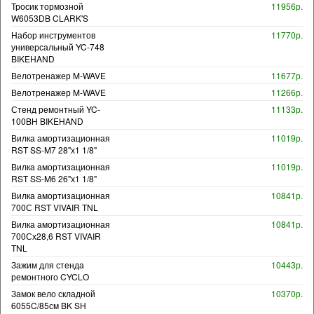
Тросик тормозной
11956р.
W6053DB CLARK'S
Набор инструментов
11770р.
универсальный YC-748
BIKEHAND
Велотренажер M-WAVE
11677р.
Велотренажер M-WAVE
11266р.
Стенд ремонтный YC-
11133р.
100BH BIKEHAND
Вилка амортизационная
11019р.
RST SS-M7 28"х1 1/8"
Вилка амортизационная
11019р.
RST SS-M6 26"х1 1/8"
Вилка амортизационная
10841р.
700С RST VIVAIR TNL
Вилка амортизационная
10841р.
700Сх28,6 RST VIVAIR
TNL
Зажим для стенда
10443р.
ремонтного CYCLO
Замок вело складной
10370р.
6055C/85см BK SH