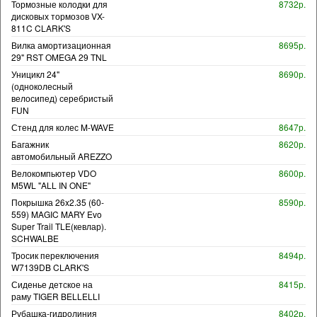
Тормозные колодки для
8732р.
дисковых тормозов VX-
811C CLARK'S
Вилка амортизационная
8695р.
29" RST OMEGA 29 TNL
Уницикл 24"
8690р.
(одноколесный
велосипед) серебристый
FUN
Стенд для колес M-WAVE
8647р.
Багажник
8620р.
автомобильный AREZZO
Велокомпьютер VDO
8600р.
M5WL "ALL IN ONE"
Покрышка 26x2.35 (60-
8590р.
559) MAGIC MARY Evo
Super Trail TLE(кевлар).
SCHWALBE
Тросик переключения
8494р.
W7139DB CLARK'S
Сиденье детское на
8415р.
раму TIGER BELLELLI
Рубашка-гидролиния
8402р.