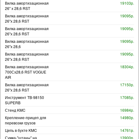
Вилка амортизационная
19103р.
26" х 28,6 RST
Вилка амортизационная
19095р.
26"х 28,6 RST
Вилка амортизационная
19095р.
26"х 28,6 RST
Вилка амортизационная
19095р.
26"х 28,6
Вилка амортизационная
19095р.
26"х 28,6 RST
Вилка амортизационная
18304р.
700Сх28,6 RST VOGUE
AIR
Вилка амортизационная
17150р.
26"х 28,6 RST
Инструмент TB-98150
17085р.
SUPERB
Стенд KMC
16984р.
Крепление-прицеп для
14980р.
перевозки грузов
Цепь в бухте KMC
14761р.
Сумка-"штаны" на
13900р.