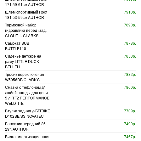
171 59-61см AUTHOR
Шлем спортивный Root
7910р.
181 53-59см AUTHOR
Тормозной набор
7890р.
гидравлика перед+зад.
CLOUT 1. CLARKS
Самокат SUB
7878р.
BUTTLE110
Сиденье детское на
7858р.
раму LITTLE DUCK
BELLELLI
Тросик переключения
7832р.
W5056DB CLARK'S
Смазка с тефлоном д/
7800р.
любой погоды для цепи
5 л. TF2 PERFORMANCE
WELDTITE
Втулка задняя д/FATBIKE
7709р.
D102SB/SS NOVATEC
Багажник передний 26-
7490р.
29". AUTHOR
Вилка амортизационная
7467р.