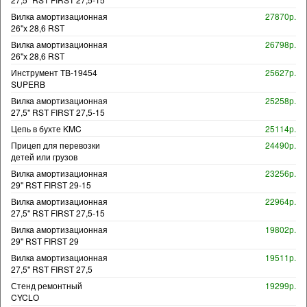
Вилка амортизационная
27870р.
26"х 28,6 RST
Вилка амортизационная
26798р.
26"х 28,6 RST
Инструмент TB-19454
25627р.
SUPERB
Вилка амортизационная
25258р.
27,5" RST FIRST 27,5-15
Цепь в бухте KMC
25114р.
Прицеп для перевозки
24490р.
детей или грузов
Вилка амортизационная
23256р.
29" RST FIRST 29-15
Вилка амортизационная
22964р.
27,5" RST FIRST 27,5-15
Вилка амортизационная
19802р.
29" RST FIRST 29
Вилка амортизационная
19511р.
27,5" RST FIRST 27,5
Стенд ремонтный
19299р.
CYCLO