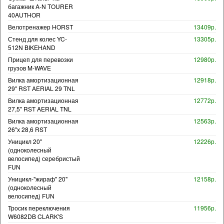
багажник A-N TOURER
40AUTHOR
Велотренажер HORST
13409р.
Стенд для колес YC-
13305р.
512N BIKEHAND
Прицеп для перевозки
12980р.
грузов M-WAVE
Вилка амортизационная
12918р.
29" RST AERIAL 29 TNL
Вилка амортизационная
12772р.
27,5" RST AERIAL TNL
Вилка амортизационная
12563р.
26"х 28,6 RST
Уницикл 20"
12226р.
(одноколесный
велосипед) серебристый
FUN
Уницикл-"жираф" 20"
12158р.
(одноколесный
велосипед) FUN
Тросик переключения
11956р.
W6082DB CLARK'S