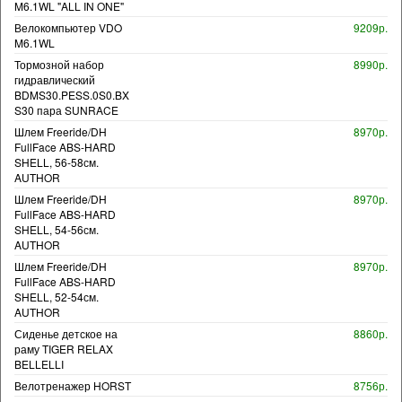
M6.1WL "ALL IN ONE"
Велокомпьютер VDO
9209р.
M6.1WL
Тормозной набор
8990р.
гидравлический
BDMS30.PESS.0S0.BX
S30 пара SUNRACE
Шлем Freeride/DH
8970р.
FullFace ABS-HARD
SHELL, 56-58см.
AUTHOR
Шлем Freeride/DH
8970р.
FullFace ABS-HARD
SHELL, 54-56см.
AUTHOR
Шлем Freeride/DH
8970р.
FullFace ABS-HARD
SHELL, 52-54см.
AUTHOR
Сиденье детское на
8860р.
раму TIGER RELAX
BELLELLI
Велотренажер HORST
8756р.