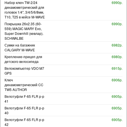
Набор ключ TW-2/24
6990р.
динамометрический для
головок 1/4", 3/4/5/6/8мм,
T10, T25 в кейсе M-WAVE
Покрышка 26x2.35 (60-
6990р.
559) MAGIC MARY Evo,
Super Downhill (кевлар).
SCHWALBE
Сумки на багажник
6982р.
CALGARY M-WAVE
Крепление-прицеп для
6980р.
детского велосипеда
Велокомпьютер VDO M7
6915р.
GPS
Ключ
6906р.
динамометрический CC
TW5 AUTHOR
Велотуфли F-65 FLR р-р
6905р.
41
Велотуфли F-65 FLR р-р
6905р.
40
Велотуфли F-65 FLR р-р
6905р.
42