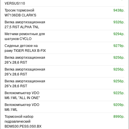
VERSUS110
Тросик тормозной
9438р.
W7136DB CLARK'S
Вилка амортизационная
9326р.
27,5 RST ALPHA TNL
Метчики ремонтные для
9294р.
шатунов CYCLO
Сиденье детское на
9279р.
раму TIGER RELAX B-FIX
Вилка амортизационная
9256р.
26"х 28,6 RST
Вилка амортизационная
9256р.
26"х 28,6 RST
Вилка амортизационная
9256р.
26"х 28,6 RST
Велокомпьютер VDO
9225р.
M6.1WL "ALL IN ONE"
Велокомпьютер VDO
9209р.
M6.1WL
Тормозной набор
8990р.
гидравлический
BDMS30.PESS.0S0.BX