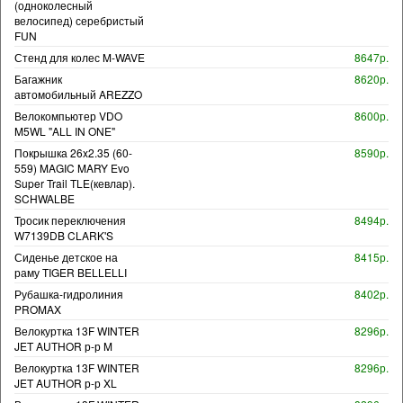
(одноколесный
велосипед) серебристый
FUN
Стенд для колес M-WAVE
8647р.
Багажник
8620р.
автомобильный AREZZO
Велокомпьютер VDO
8600р.
M5WL "ALL IN ONE"
Покрышка 26x2.35 (60-
8590р.
559) MAGIC MARY Evo
Super Trail TLE(кевлар).
SCHWALBE
Тросик переключения
8494р.
W7139DB CLARK'S
Сиденье детское на
8415р.
раму TIGER BELLELLI
Рубашка-гидролиния
8402р.
PROMAX
Велокуртка 13F WINTER
8296р.
JET AUTHOR р-р M
Велокуртка 13F WINTER
8296р.
JET AUTHOR р-р XL