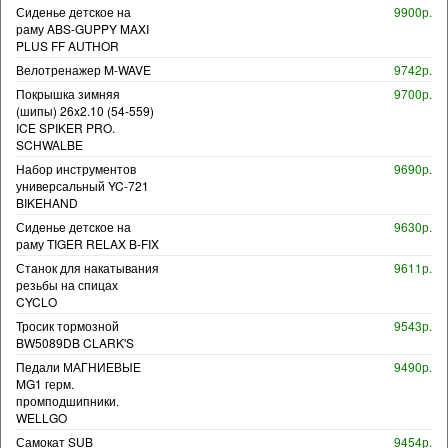
Сиденье детское на
9900р.
раму ABS-GUPPY MAXI
PLUS FF AUTHOR
Велотренажер M-WAVE
9742р.
Покрышка зимняя
9700р.
(шипы) 26x2.10 (54-559)
ICE SPIKER PRO.
SCHWALBE
Набор инструментов
9690р.
универсальный YC-721
BIKEHAND
Сиденье детское на
9630р.
раму TIGER RELAX B-FIX
Станок для накатывания
9611р.
резьбы на спицах
CYCLO
Тросик тормозной
9543р.
BW5089DB CLARK'S
Педали МАГНИЕВЫЕ
9490р.
MG1 герм.
промподшипники.
WELLGO
Самокат SUB
9454р.