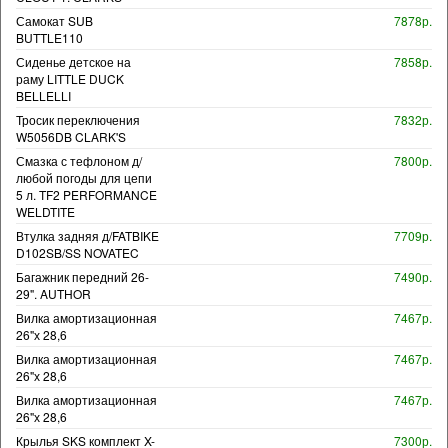
Самокат SUB
7878р.
BUTTLE110
Сиденье детское на
7858р.
раму LITTLE DUCK
BELLELLI
Тросик переключения
7832р.
W5056DB CLARK'S
Смазка с тефлоном д/
7800р.
любой погоды для цепи
5 л. TF2 PERFORMANCE
WELDTITE
Втулка задняя д/FATBIKE
7709р.
D102SB/SS NOVATEC
Багажник передний 26-
7490р.
29". AUTHOR
Вилка амортизационная
7467р.
26"х 28,6
Вилка амортизационная
7467р.
26"х 28,6
Вилка амортизационная
7467р.
26"х 28,6
Крылья SKS комплект X-
7300р.