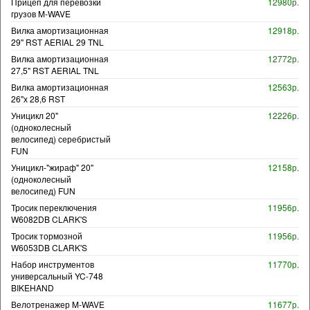
Прицеп для перевозки
12980р.
грузов M-WAVE
Вилка амортизационная
12918р.
29" RST AERIAL 29 TNL
Вилка амортизационная
12772р.
27,5" RST AERIAL TNL
Вилка амортизационная
12563р.
26"х 28,6 RST
Уницикл 20"
12226р.
(одноколесный
велосипед) серебристый
FUN
Уницикл-"жираф" 20"
12158р.
(одноколесный
велосипед) FUN
Тросик переключения
11956р.
W6082DB CLARK'S
Тросик тормозной
11956р.
W6053DB CLARK'S
Набор инструментов
11770р.
универсальный YC-748
BIKEHAND
Велотренажер M-WAVE
11677р.