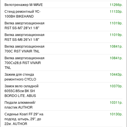
Велотренажер M-WAVE
11266р.
Стенд ремонтный YC-
11133р.
100BH BIKEHAND
Вилка амортизационная
11019р.
RST SS-M7 28"х1 1/8"
Вилка амортизационная
11019р.
RST SS-M6 26"х1 1/8"
Вилка амортизационная
10841р.
700С RST VIVAIR TNL
Вилка амортизационная
10841р.
700Сх28,6 RST VIVAIR
TNL
Зажим для стенда
10443р.
ремонтного CYCLO
Замок вело складной
10370р.
6055C/85см BK SH
BORDO LITE. ABUS
Педали алюминий/
10311р.
пластик AUTHOR
Сиденье Koari FF 29" на
10130р.
подсед. штырь, 29", до
22кг. AUTHOR