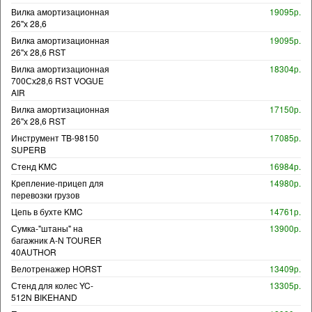
Вилка амортизационная
19095р.
26"х 28,6
Вилка амортизационная
19095р.
26"х 28,6 RST
Вилка амортизационная
18304р.
700Сх28,6 RST VOGUE
AIR
Вилка амортизационная
17150р.
26"х 28,6 RST
Инструмент TB-98150
17085р.
SUPERB
Стенд KMC
16984р.
Крепление-прицеп для
14980р.
перевозки грузов
Цепь в бухте KMC
14761р.
Сумка-"штаны" на
13900р.
багажник A-N TOURER
40AUTHOR
Велотренажер HORST
13409р.
Стенд для колес YC-
13305р.
512N BIKEHAND