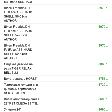
S30 пара SUNRACE
Шлем Freeride/DH
8970р.
FullFace ABS-HARD
SHELL, 56-58см.
AUTHOR
Шлем Freeride/DH
8970р.
FullFace ABS-HARD
SHELL, 54-56см.
AUTHOR
Шлем Freeride/DH
8970р.
FullFace ABS-HARD
SHELL, 52-54см.
AUTHOR
Сиденье детское на
8860р.
раму TIGER RELAX
BELLELLI
Велотренажер HORST
8756р.
Тормозные колодки для
8732р.
дисковых тормозов VX-
811C CLARK'S
Вилка амортизационная
8695р.
29" RST OMEGA 29 TNL
Уницикл 24"
8690р.