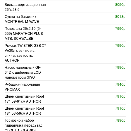
Вилка амортизационная
8050р.
26"х 28,6
Сумки на багажник
8018р.
MONTREAL M-WAVE
Покрышка 26x2.10 (54-
7990р.
559) MARATHON PLUS
MTB. SCHWALBE
Рюкзак TWISTER GSB X7
7990р.
V=30л с вентиляц.
спины, светоотр.
AUTHOR
Насос напольный GF-
7990р.
64D с цифровым LCD
манометром GIYO
Рубашка-гидролиния
7940р.
PROMAX
Шлем спортивный Root
7910р.
171 59-61см AUTHOR
Шлем спортивный Root
7910р.
181 53-59см AUTHOR
Тормозной набор
7890р.
гидравлика перед+зад.
CLOUT 1. CLARKS