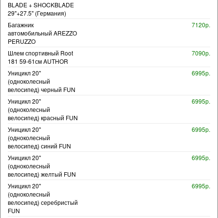
BLADE + SHOCKBLADE
29"+27.5" (Германия)
Багажник
7120р.
автомобильный AREZZO
PERUZZO
Шлем спортивный Root
7090р.
181 59-61см AUTHOR
Уницикл 20"
6995р.
(одноколесный
велосипед) черный FUN
Уницикл 20"
6995р.
(одноколесный
велосипед) красный FUN
Уницикл 20"
6995р.
(одноколесный
велосипед) синий FUN
Уницикл 20"
6995р.
(одноколесный
велосипед) желтый FUN
Уницикл 20"
6995р.
(одноколесный
велосипед) серебристый
FUN