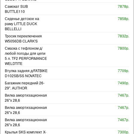
Самокат SUB
7878р.
BUTTLE110
Сиденье детское на
7858р.
раму LITTLE DUCK
BELLELLI
Тросик переключения
7832р.
W5056DB CLARK'S
Смазка с тефлоном д/
7800р.
любой погоды для цепи
5 л. TF2 PERFORMANCE
WELDTITE
Втулка задняя д/FATBIKE
7709р.
D102SB/SS NOVATEC
Багажник передний 26-
7490р.
29". AUTHOR
Вилка амортизационная
7467р.
26"х 28,6
Вилка амортизационная
7467р.
26"х 28,6
Вилка амортизационная
7467р.
26"х 28,6
Крылья SKS комплект X-
7300р.