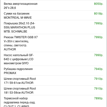
Вилка амортизационная
8050р.
26"х 28,6
Сумки на багажник
8018р.
MONTREAL M-WAVE
Покрышка 26x2.10 (54-
7990р.
559) MARATHON PLUS
MTB. SCHWALBE
Рюкзак TWISTER GSB X7
7990р.
V=30л с вентиляц.
спины, светоотр.
AUTHOR
Насос напольный GF-
7990р.
64D с цифровым LCD
манометром GIYO
Рубашка-гидролиния
7940р.
PROMAX
Шлем спортивный Root
7910р.
171 59-61см AUTHOR
Шлем спортивный Root
7910р.
181 53-59см AUTHOR
Тормозной набор
7890р.
гидравлика перед+зад.
CLOUT 1. CLARKS