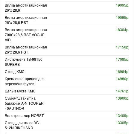
Вилка амортизационная
19095р.
26"х 28,6
Вилка амортизационная
19095р.
26"х 28,6 RST
Вилка амортизационная
18304р.
700Сх28,6 RST VOGUE
AIR
Вилка амортизационная
17150р.
26"х 28,6 RST
Инструмент TB-98150
17085р.
SUPERB
Стенд KMC
16984р.
Крепление-прицеп для
14980р.
перевозки грузов
Цепь в бухте KMC
14761р.
Сумка-"штаны" на
13900р.
багажник A-N TOURER
40AUTHOR
Велотренажер HORST
13409р.
Стенд для колес YC-
13305р.
512N BIKEHAND