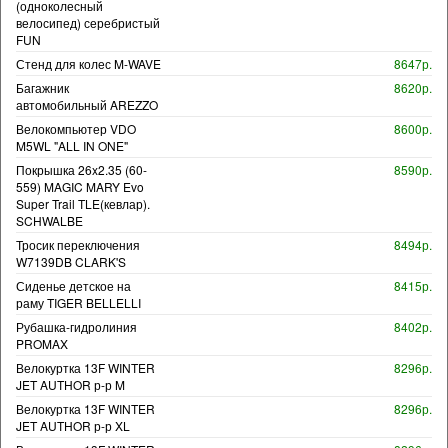
(одноколесный
велосипед) серебристый
FUN
Стенд для колес M-WAVE
8647р.
Багажник
8620р.
автомобильный AREZZO
Велокомпьютер VDO
8600р.
M5WL "ALL IN ONE"
Покрышка 26x2.35 (60-
8590р.
559) MAGIC MARY Evo
Super Trail TLE(кевлар).
SCHWALBE
Тросик переключения
8494р.
W7139DB CLARK'S
Сиденье детское на
8415р.
раму TIGER BELLELLI
Рубашка-гидролиния
8402р.
PROMAX
Велокуртка 13F WINTER
8296р.
JET AUTHOR р-р M
Велокуртка 13F WINTER
8296р.
JET AUTHOR р-р XL