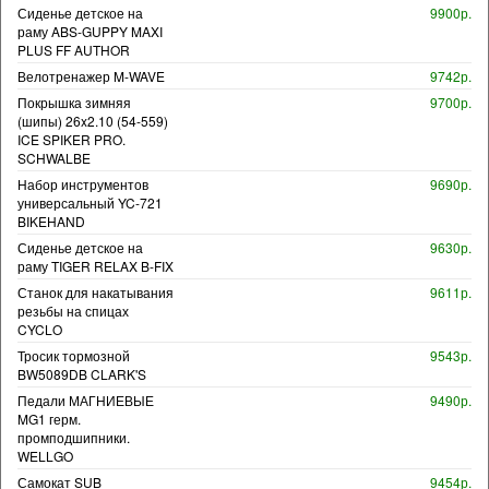
Сиденье детское на
9900р.
раму ABS-GUPPY MAXI
PLUS FF AUTHOR
Велотренажер M-WAVE
9742р.
Покрышка зимняя
9700р.
(шипы) 26x2.10 (54-559)
ICE SPIKER PRO.
SCHWALBE
Набор инструментов
9690р.
универсальный YC-721
BIKEHAND
Сиденье детское на
9630р.
раму TIGER RELAX B-FIX
Станок для накатывания
9611р.
резьбы на спицах
CYCLO
Тросик тормозной
9543р.
BW5089DB CLARK'S
Педали МАГНИЕВЫЕ
9490р.
MG1 герм.
промподшипники.
WELLGO
Самокат SUB
9454р.