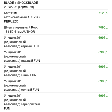
BLADE + SHOCKBLADE
29"+27.5" (Германия)
Багажник
7120р.
автомобильный AREZZO
PERUZZO
Шлем спортивный Root
7090р.
181 59-61см AUTHOR
Уницикл 20"
6995р.
(одноколесный
велосипед) черный FUN
Уницикл 20"
6995р.
(одноколесный
велосипед) красный FUN
Уницикл 20"
6995р.
(одноколесный
велосипед) синий FUN
Уницикл 20"
6995р.
(одноколесный
велосипед) желтый FUN
Уницикл 20"
6995р.
(одноколесный
велосипед) серебристый
FUN