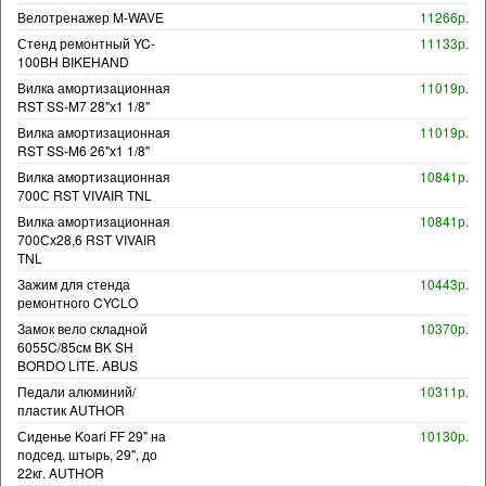
Велотренажер M-WAVE
11266р.
Стенд ремонтный YC-
11133р.
100BH BIKEHAND
Вилка амортизационная
11019р.
RST SS-M7 28"х1 1/8"
Вилка амортизационная
11019р.
RST SS-M6 26"х1 1/8"
Вилка амортизационная
10841р.
700С RST VIVAIR TNL
Вилка амортизационная
10841р.
700Сх28,6 RST VIVAIR
TNL
Зажим для стенда
10443р.
ремонтного CYCLO
Замок вело складной
10370р.
6055C/85см BK SH
BORDO LITE. ABUS
Педали алюминий/
10311р.
пластик AUTHOR
Сиденье Koari FF 29" на
10130р.
подсед. штырь, 29", до
22кг. AUTHOR