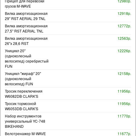
Прицеп для перевозки
12980р.
грузов M-WAVE
Вилка амортизационная
12918р.
29" RST AERIAL 29 TNL
Вилка амортизационная
12772р.
27,5" RST AERIAL TNL
Вилка амортизационная
12563р.
26"х 28,6 RST
Уницикл 20"
12226р.
(одноколесный
велосипед) серебристый
FUN
Уницикл-"жираф" 20"
12158р.
(одноколесный
велосипед) FUN
Тросик переключения
11956р.
W6082DB CLARK'S
Тросик тормозной
11956р.
W6053DB CLARK'S
Набор инструментов
11770р.
универсальный YC-748
BIKEHAND
Велотренажер M-WAVE
11677р.