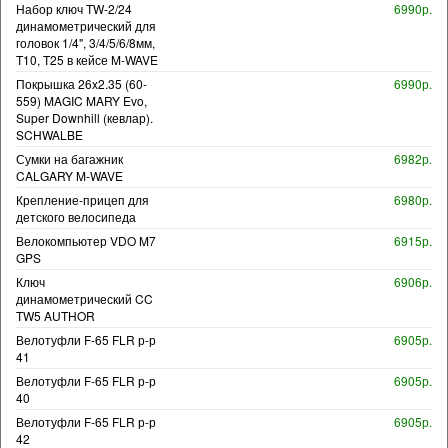
Набор ключ TW-2/24
6990р.
динамометрический для
головок 1/4", 3/4/5/6/8мм,
T10, T25 в кейсе M-WAVE
Покрышка 26x2.35 (60-
6990р.
559) MAGIC MARY Evo,
Super Downhill (кевлар).
SCHWALBE
Сумки на багажник
6982р.
CALGARY M-WAVE
Крепление-прицеп для
6980р.
детского велосипеда
Велокомпьютер VDO M7
6915р.
GPS
Ключ
6906р.
динамометрический CC
TW5 AUTHOR
Велотуфли F-65 FLR р-р
6905р.
41
Велотуфли F-65 FLR р-р
6905р.
40
Велотуфли F-65 FLR р-р
6905р.
42