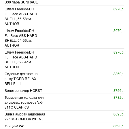
S30 пара SUNRACE
Шлем Freeride/DH
8970р.
FullFace ABS-HARD
SHELL, 56-58см.
AUTHOR
Шлем Freeride/DH
8970р.
FullFace ABS-HARD
SHELL, 54-56см.
AUTHOR
Шлем Freeride/DH
8970р.
FullFace ABS-HARD
SHELL, 52-54см.
AUTHOR
Сиденье детское на
8860р.
раму TIGER RELAX
BELLELLI
Велотренажер HORST
8756р.
Тормозные колодки для
8732р.
дисковых тормозов VX-
811C CLARK'S
Вилка амортизационная
8695р.
29" RST OMEGA 29 TNL
Уницикл 24"
8690р.