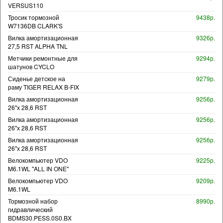
VERSUS110
Тросик тормозной
9438р.
W7136DB CLARK'S
Вилка амортизационная
9326р.
27,5 RST ALPHA TNL
Метчики ремонтные для
9294р.
шатунов CYCLO
Сиденье детское на
9279р.
раму TIGER RELAX B-FIX
Вилка амортизационная
9256р.
26"х 28,6 RST
Вилка амортизационная
9256р.
26"х 28,6 RST
Вилка амортизационная
9256р.
26"х 28,6 RST
Велокомпьютер VDO
9225р.
M6.1WL "ALL IN ONE"
Велокомпьютер VDO
9209р.
M6.1WL
Тормозной набор
8990р.
гидравлический
BDMS30.PESS.0S0.BX