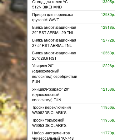
Стенд для колес YC-
13305р.
512N BIKEHAND
Прицеп для перевозки
12980р.
грузов M-WAVE
Вилка амортизационная
12918р.
29" RST AERIAL 29 TNL
Вилка амортизационная
12772р.
27,5" RST AERIAL TNL
Вилка амортизационная
12563р.
26"х 28,6 RST
Уницикл 20"
12226р.
(одноколесный
велосипед) серебристый
FUN
Уницикл-"жираф" 20"
12158р.
(одноколесный
велосипед) FUN
Тросик переключения
11956р.
W6082DB CLARK'S
Тросик тормозной
11956р.
W6053DB CLARK'S
Набор инструментов
11770р.
универсальный YC-748