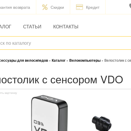
рантия возврата
Скидки
Кредит
АЛОГ
СТАТЬИ
КОНТАКТЫ
ксессуары для велосипедов
»
Каталог
»
Велокомпьютеры
»
Велостолик с 
елостолик с сенсором VDO
ить картинку