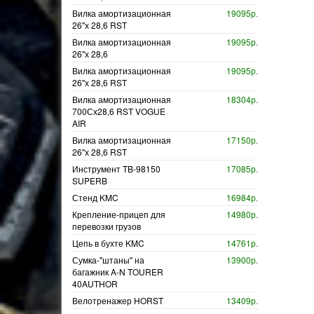
Вилка амортизационная
19095р.
26"х 28,6 RST
Вилка амортизационная
19095р.
26"х 28,6
Вилка амортизационная
19095р.
26"х 28,6 RST
Вилка амортизационная
18304р.
700Сх28,6 RST VOGUE
AIR
Вилка амортизационная
17150р.
26"х 28,6 RST
Инструмент TB-98150
17085р.
SUPERB
Стенд KMC
16984р.
Крепление-прицеп для
14980р.
перевозки грузов
Цепь в бухте KMC
14761р.
Сумка-"штаны" на
13900р.
багажник A-N TOURER
40AUTHOR
Велотренажер HORST
13409р.