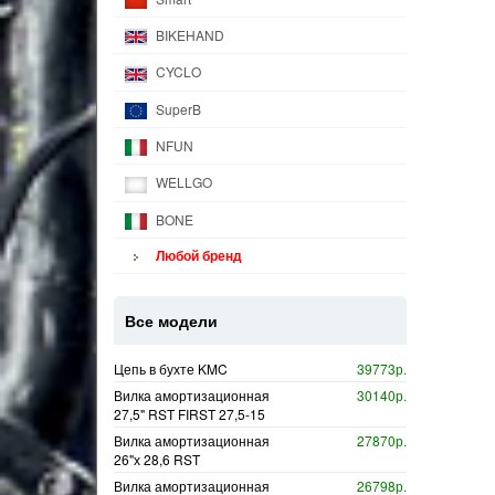
BIKEHAND
CYCLO
SuperB
NFUN
WELLGO
BONE
Любой бренд
Все модели
Цепь в бухте KMC
39773р.
Вилка амортизационная
30140р.
27,5" RST FIRST 27,5-15
Вилка амортизационная
27870р.
26"х 28,6 RST
Вилка амортизационная
26798р.