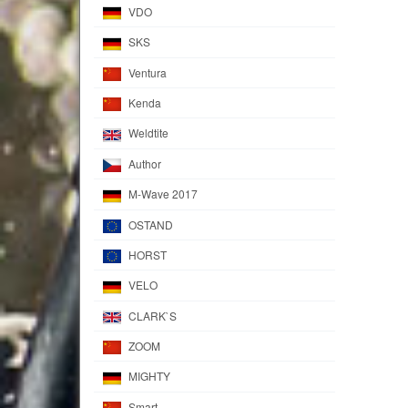
VDO
SKS
Ventura
Kenda
Weldtite
Author
M-Wave 2017
OSTAND
HORST
VELO
CLARK`S
ZOOM
MIGHTY
Smart