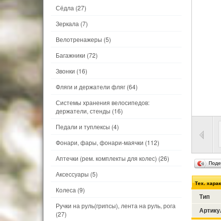
Сёдла
(27)
Зеркала
(7)
Велотренажеры
(5)
Багажники
(72)
Звонки
(16)
Фляги и держатели фляг
(64)
Системы хранения велосипедов:
держатели, стенды
(16)
Педали и туплексы
(4)
Фонари, фары, фонари-маячки
(112)
Аптечки (рем. комплекты для колес)
(26)
Поде
Аксессуары
(5)
Тех. хара
Колеса
(9)
Тип
Ручки на руль(грипсы), лента на руль, рога
Артику
(27)