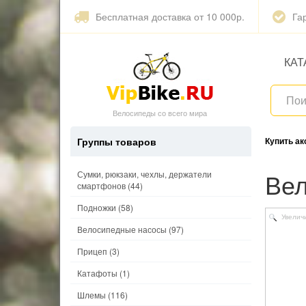
Бесплатная доставка от 10 000р.
Га
КАТ
Велосипеды со всего мира
Группы товаров
Купить а
В
Сумки, рюкзаки, чехлы, держатели
смартфонов
(44)
Подножки
(58)
Увелич
Велосипедные насосы
(97)
Прицеп
(3)
Катафоты
(1)
Шлемы
(116)