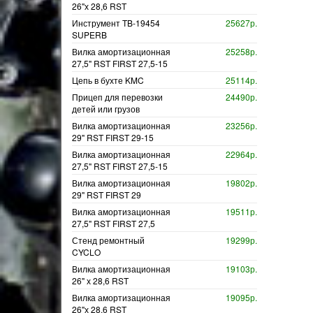
26"х 28,6 RST
Инструмент TB-19454
25627р.
SUPERB
Вилка амортизационная
25258р.
27,5" RST FIRST 27,5-15
Цепь в бухте KMC
25114р.
Прицеп для перевозки
24490р.
детей или грузов
Вилка амортизационная
23256р.
29" RST FIRST 29-15
Вилка амортизационная
22964р.
27,5" RST FIRST 27,5-15
Вилка амортизационная
19802р.
29" RST FIRST 29
Вилка амортизационная
19511р.
27,5" RST FIRST 27,5
Стенд ремонтный
19299р.
CYCLO
Вилка амортизационная
19103р.
26" х 28,6 RST
Вилка амортизационная
19095р.
26"х 28,6 RST