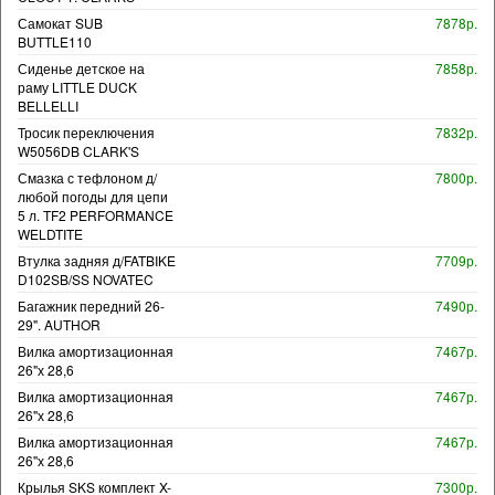
Самокат SUB
7878р.
BUTTLE110
Сиденье детское на
7858р.
раму LITTLE DUCK
BELLELLI
Тросик переключения
7832р.
W5056DB CLARK'S
Смазка с тефлоном д/
7800р.
любой погоды для цепи
5 л. TF2 PERFORMANCE
WELDTITE
Втулка задняя д/FATBIKE
7709р.
D102SB/SS NOVATEC
Багажник передний 26-
7490р.
29". AUTHOR
Вилка амортизационная
7467р.
26"х 28,6
Вилка амортизационная
7467р.
26"х 28,6
Вилка амортизационная
7467р.
26"х 28,6
Крылья SKS комплект X-
7300р.