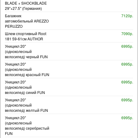
BLADE + SHOCKBLADE
29"+27.5" (Германия)
Багажник
7120р.
автомобильный AREZZO
PERUZZO
Шлем спортивный Root
7090р.
181 59-61см AUTHOR
Уницикл 20"
6995р.
(одноколесный
велосипед) черный FUN
Уницикл 20"
6995р.
(одноколесный
велосипед) красный FUN
Уницикл 20"
6995р.
(одноколесный
велосипед) синий FUN
Уницикл 20"
6995р.
(одноколесный
велосипед) желтый FUN
Уницикл 20"
6995р.
(одноколесный
велосипед) серебристый
FUN