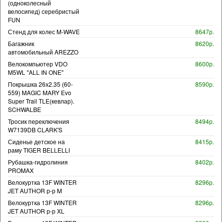
(одноколесный
велосипед) серебристый
FUN
Стенд для колес M-WAVE
8647р.
Багажник
8620р.
автомобильный AREZZO
Велокомпьютер VDO
8600р.
M5WL "ALL IN ONE"
Покрышка 26x2.35 (60-
8590р.
559) MAGIC MARY Evo
Super Trail TLE(кевлар).
SCHWALBE
Тросик переключения
8494р.
W7139DB CLARK'S
Сиденье детское на
8415р.
раму TIGER BELLELLI
Рубашка-гидролиния
8402р.
PROMAX
Велокуртка 13F WINTER
8296р.
JET AUTHOR р-р M
Велокуртка 13F WINTER
8296р.
JET AUTHOR р-р XL