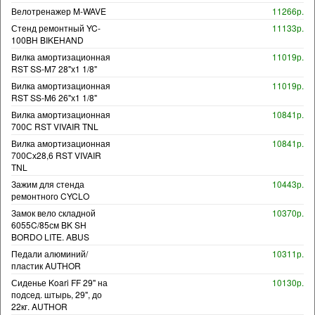
Велотренажер M-WAVE
11266р.
Стенд ремонтный YC-
11133р.
100BH BIKEHAND
Вилка амортизационная
11019р.
RST SS-M7 28"х1 1/8"
Вилка амортизационная
11019р.
RST SS-M6 26"х1 1/8"
Вилка амортизационная
10841р.
700С RST VIVAIR TNL
Вилка амортизационная
10841р.
700Сх28,6 RST VIVAIR
TNL
Зажим для стенда
10443р.
ремонтного CYCLO
Замок вело складной
10370р.
6055C/85см BK SH
BORDO LITE. ABUS
Педали алюминий/
10311р.
пластик AUTHOR
Сиденье Koari FF 29" на
10130р.
подсед. штырь, 29", до
22кг. AUTHOR