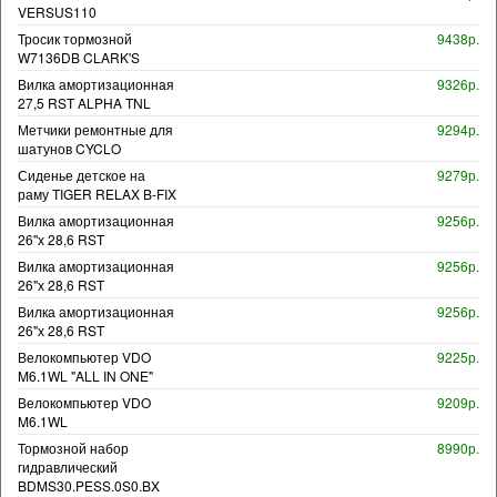
VERSUS110
Тросик тормозной
9438р.
W7136DB CLARK'S
Вилка амортизационная
9326р.
27,5 RST ALPHA TNL
Метчики ремонтные для
9294р.
шатунов CYCLO
Сиденье детское на
9279р.
раму TIGER RELAX B-FIX
Вилка амортизационная
9256р.
26"х 28,6 RST
Вилка амортизационная
9256р.
26"х 28,6 RST
Вилка амортизационная
9256р.
26"х 28,6 RST
Велокомпьютер VDO
9225р.
M6.1WL "ALL IN ONE"
Велокомпьютер VDO
9209р.
M6.1WL
Тормозной набор
8990р.
гидравлический
BDMS30.PESS.0S0.BX