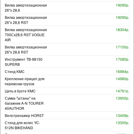
Вилка амортизационная
19095р.
26"х 28,6
Вилка амортизационная
19095р.
26"х 28,6 RST
Вилка амортизационная
18304р.
700Сх28,6 RST VOGUE
AIR
Вилка амортизационная
17150р.
26"х 28,6 RST
Инструмент TB-98150
17085р.
SUPERB
Стенд KMC
16984р.
Крепление-прицеп для
14980р.
перевозки грузов
Цепь в бухте KMC
14761р.
Сумка-"штаны" на
13900р.
багажник A-N TOURER
40AUTHOR
Велотренажер HORST
13409р.
Стенд для колес YC-
13305р.
512N BIKEHAND