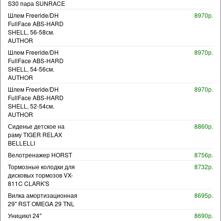
S30 пара SUNRACE
Шлем Freeride/DH
8970р.
FullFace ABS-HARD
SHELL, 56-58см.
AUTHOR
Шлем Freeride/DH
8970р.
FullFace ABS-HARD
SHELL, 54-56см.
AUTHOR
Шлем Freeride/DH
8970р.
FullFace ABS-HARD
SHELL, 52-54см.
AUTHOR
Сиденье детское на
8860р.
раму TIGER RELAX
BELLELLI
Велотренажер HORST
8756р.
Тормозные колодки для
8732р.
дисковых тормозов VX-
811C CLARK'S
Вилка амортизационная
8695р.
29" RST OMEGA 29 TNL
Уницикл 24"
8690р.