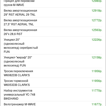
Прицеп для перевозки
12980р.
грузов M-WAVE
Вилка амортизационная
12918р.
29" RST AERIAL 29 TNL
Вилка амортизационная
12772р.
27,5" RST AERIAL TNL
Вилка амортизационная
12563р.
26"х 28,6 RST
Уницикл 20"
12226р.
(одноколесный
велосипед) серебристый
FUN
Уницикл-"жираф" 20"
12158р.
(одноколесный
велосипед) FUN
Тросик переключения
11956р.
W6082DB CLARK'S
Тросик тормозной
11956р.
W6053DB CLARK'S
Набор инструментов
11770р.
универсальный YC-748
BIKEHAND
Велотренажер M-WAVE
11677р.