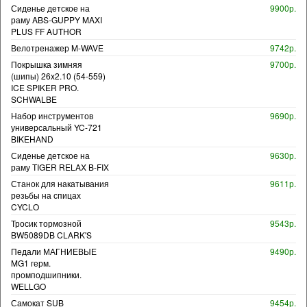
Сиденье детское на
9900р.
раму ABS-GUPPY MAXI
PLUS FF AUTHOR
Велотренажер M-WAVE
9742р.
Покрышка зимняя
9700р.
(шипы) 26x2.10 (54-559)
ICE SPIKER PRO.
SCHWALBE
Набор инструментов
9690р.
универсальный YC-721
BIKEHAND
Сиденье детское на
9630р.
раму TIGER RELAX B-FIX
Станок для накатывания
9611р.
резьбы на спицах
CYCLO
Тросик тормозной
9543р.
BW5089DB CLARK'S
Педали МАГНИЕВЫЕ
9490р.
MG1 герм.
промподшипники.
WELLGO
Самокат SUB
9454р.