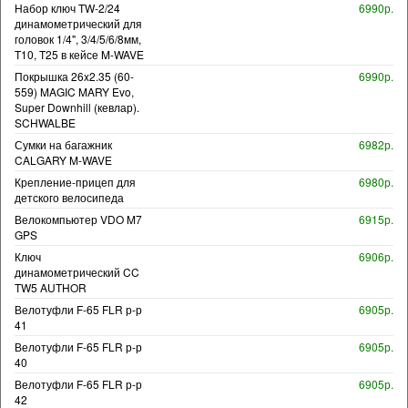
Набор ключ TW-2/24
6990р.
динамометрический для
головок 1/4", 3/4/5/6/8мм,
T10, T25 в кейсе M-WAVE
Покрышка 26x2.35 (60-
6990р.
559) MAGIC MARY Evo,
Super Downhill (кевлар).
SCHWALBE
Сумки на багажник
6982р.
CALGARY M-WAVE
Крепление-прицеп для
6980р.
детского велосипеда
Велокомпьютер VDO M7
6915р.
GPS
Ключ
6906р.
динамометрический CC
TW5 AUTHOR
Велотуфли F-65 FLR р-р
6905р.
41
Велотуфли F-65 FLR р-р
6905р.
40
Велотуфли F-65 FLR р-р
6905р.
42