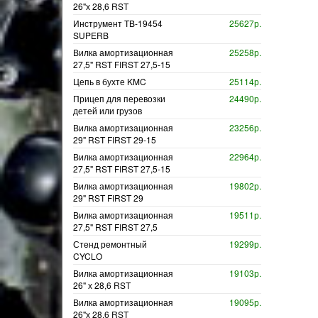
26"х 28,6 RST
Инструмент TB-19454
25627р.
SUPERB
Вилка амортизационная
25258р.
27,5" RST FIRST 27,5-15
Цепь в бухте KMC
25114р.
Прицеп для перевозки
24490р.
детей или грузов
Вилка амортизационная
23256р.
29" RST FIRST 29-15
Вилка амортизационная
22964р.
27,5" RST FIRST 27,5-15
Вилка амортизационная
19802р.
29" RST FIRST 29
Вилка амортизационная
19511р.
27,5" RST FIRST 27,5
Стенд ремонтный
19299р.
CYCLO
Вилка амортизационная
19103р.
26" х 28,6 RST
Вилка амортизационная
19095р.
26"х 28,6 RST