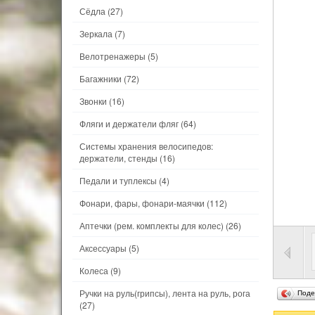
Сёдла
(27)
Зеркала
(7)
Велотренажеры
(5)
Багажники
(72)
Звонки
(16)
Фляги и держатели фляг
(64)
Системы хранения велосипедов:
держатели, стенды
(16)
Педали и туплексы
(4)
Фонари, фары, фонари-маячки
(112)
Аптечки (рем. комплекты для колес)
(26)
Аксессуары
(5)
Колеса
(9)
Ручки на руль(грипсы), лента на руль, рога
Поде
(27)