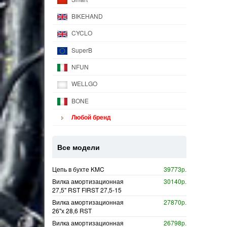
BIKEHAND
CYCLO
SuperB
NFUN
WELLGO
BONE
Любой бренд
Все модели
Цепь в бухте KMC
39773р.
Вилка амортизационная
30140р.
27,5" RST FIRST 27,5-15
Вилка амортизационная
27870р.
26"х 28,6 RST
Вилка амортизационная
26798р.