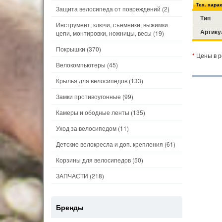
Тех. хара
Защита велосипеда от повреждений
(2)
Тип
Инструмент, ключи, съемники, выжимки
Артику
цепи, монтировки, ножницы, весы
(19)
Покрышки
(370)
*
Цены в р
Велокомпьютеры
(45)
Крылья для велосипедов
(133)
Замки противоугонные
(99)
Камеры и ободные ленты
(135)
Уход за велосипедом
(11)
Детские велокресла и доп. крепления
(61)
Корзины для велосипедов
(50)
ЗАПЧАСТИ
(218)
Бренды