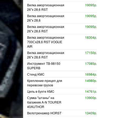
Вилка амортизационная
19095р.
26"х 28,6 RST
Вилка амортизационная
19095р.
26"х 28,6
Вилка амортизационная
19095р.
26"х 28,6 RST
Вилка амортизационная
18304р.
700Сх28,6 RST VOGUE
AIR
Вилка амортизационная
17150р.
26"х 28,6 RST
Инструмент TB-98150
17085р.
SUPERB
Стенд KMC
16984р.
Крепление-прицеп для
14980р.
перевозки грузов
Цепь в бухте KMC
14761р.
Сумка-"штаны" на
13900р.
багажник A-N TOURER
40AUTHOR
Велотренажер HORST
13409р.