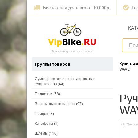
Бесплатная доставка от 10 000р.
Га
КАТ
Велосипеды со всего мира
Группы товаров
Купить а
WAVE
Сумки, рюкзаки, чехлы, держатели
смартфонов
(44)
Ручки (грипсы) на руль 130мм CLOUD BASE 2 M-
Подножки
(58)
Велосипедные насосы
(97)
WA
Прицеп
(3)
Катафоты
(1)
Увелич
Шлемы
(116)