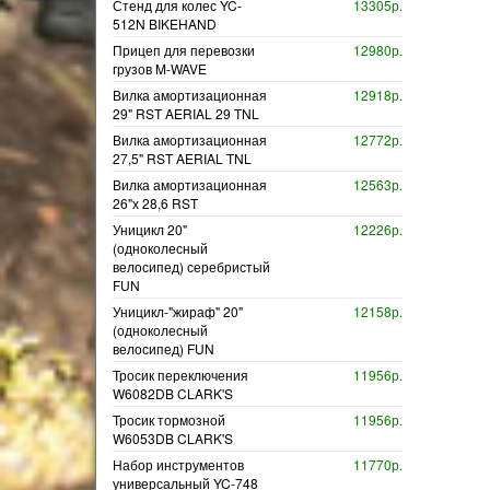
Стенд для колес YC-
13305р.
512N BIKEHAND
Прицеп для перевозки
12980р.
грузов M-WAVE
Вилка амортизационная
12918р.
29" RST AERIAL 29 TNL
Вилка амортизационная
12772р.
27,5" RST AERIAL TNL
Вилка амортизационная
12563р.
26"х 28,6 RST
Уницикл 20"
12226р.
(одноколесный
велосипед) серебристый
FUN
Уницикл-"жираф" 20"
12158р.
(одноколесный
велосипед) FUN
Тросик переключения
11956р.
W6082DB CLARK'S
Тросик тормозной
11956р.
W6053DB CLARK'S
Набор инструментов
11770р.
универсальный YC-748