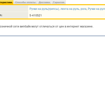
ктеристики
Способы оплаты
Доставка
Гарантия
Ручки на руль(грипсы), лента на руль, рога
,
Ручки на рул
л:
5-410521
озничной сети випбайк могут отличаться от цен в интернет магазине.