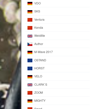
VDO
SKS
Ventura
Kenda
Weldtite
Author
M-Wave 2017
OSTAND
HORST
VELO
CLARK`S
ZOOM
MIGHTY
Smart