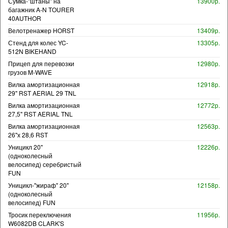
Сумка-"штаны" на
13900р.
багажник A-N TOURER
40AUTHOR
Велотренажер HORST
13409р.
Стенд для колес YC-
13305р.
512N BIKEHAND
Прицеп для перевозки
12980р.
грузов M-WAVE
Вилка амортизационная
12918р.
29" RST AERIAL 29 TNL
Вилка амортизационная
12772р.
27,5" RST AERIAL TNL
Вилка амортизационная
12563р.
26"х 28,6 RST
Уницикл 20"
12226р.
(одноколесный
велосипед) серебристый
FUN
Уницикл-"жираф" 20"
12158р.
(одноколесный
велосипед) FUN
Тросик переключения
11956р.
W6082DB CLARK'S