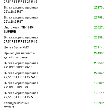
27,5" RST FIRST 27,5-15
Вилка амортизационная
27870р.
26"х 28,6 RST
Вилка амортизационная
26798р.
26"х 28,6 RST
Инструмент TB-19454
25627р.
SUPERB
Вилка амортизационная
25258р.
27,5" RST FIRST 27,5-15
Цепь в бухте KMC
25114р.
Прицеп для перевозки
24490р.
детей или грузов
Вилка амортизационная
23256р.
29" RST FIRST 29-15
Вилка амортизационная
22964р.
27,5" RST FIRST 27,5-15
Вилка амортизационная
19802р.
29" RST FIRST 29
Вилка амортизационная
19511р.
27,5" RST FIRST 27,5
Стенд ремонтный
19299р.
CYCLO