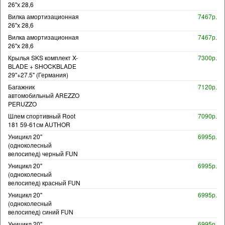
26"х 28,6
Вилка амортизационная
7467р.
26"х 28,6
Вилка амортизационная
7467р.
26"х 28,6
Крылья SKS комплект X-
7300р.
BLADE + SHOCKBLADE
29"+27.5" (Германия)
Багажник
7120р.
автомобильный AREZZO
PERUZZO
Шлем спортивный Root
7090р.
181 59-61см AUTHOR
Уницикл 20"
6995р.
(одноколесный
велосипед) черный FUN
Уницикл 20"
6995р.
(одноколесный
велосипед) красный FUN
Уницикл 20"
6995р.
(одноколесный
велосипед) синий FUN
Уницикл 20"
6995р.