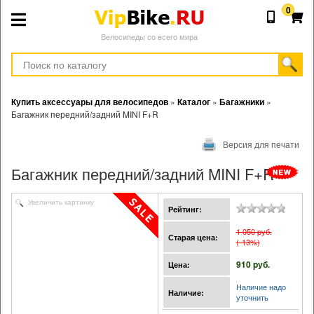
0
Велосипеды со всего мира
Купить аксессуары для велосипедов
»
Каталог
»
Багажники
»
Багажник передний/задний MINI F+R
Версия для печати
Багажник передний/задний MINI F+R
Увеличить картинку
Рейтинг:
1 050 pуб.
Старая цена:
(-13%)
910 pуб.
Цена:
Наличие надо
Наличие:
уточнить