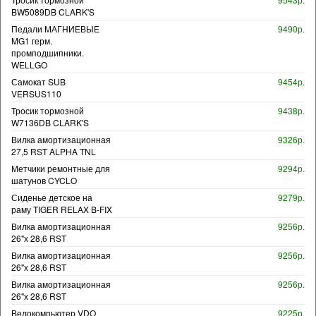
BW5089DB CLARK'S
Педали МАГНИЕВЫЕ
9490р.
MG1 герм.
промподшипники.
WELLGO
Самокат SUB
9454р.
VERSUS110
Тросик тормозной
9438р.
W7136DB CLARK'S
Вилка амортизационная
9326р.
27,5 RST ALPHA TNL
Метчики ремонтные для
9294р.
шатунов CYCLO
Сиденье детское на
9279р.
раму TIGER RELAX B-FIX
Вилка амортизационная
9256р.
26"х 28,6 RST
Вилка амортизационная
9256р.
26"х 28,6 RST
Вилка амортизационная
9256р.
26"х 28,6 RST
Велокомпьютер VDO
9225р.