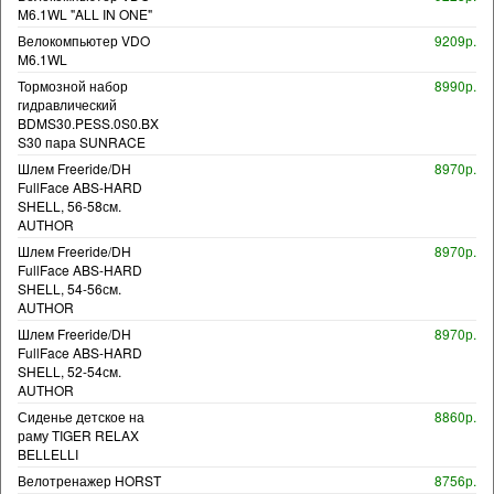
M6.1WL "ALL IN ONE"
Велокомпьютер VDO
9209р.
M6.1WL
Тормозной набор
8990р.
гидравлический
BDMS30.PESS.0S0.BX
S30 пара SUNRACE
Шлем Freeride/DH
8970р.
FullFace ABS-HARD
SHELL, 56-58см.
AUTHOR
Шлем Freeride/DH
8970р.
FullFace ABS-HARD
SHELL, 54-56см.
AUTHOR
Шлем Freeride/DH
8970р.
FullFace ABS-HARD
SHELL, 52-54см.
AUTHOR
Сиденье детское на
8860р.
раму TIGER RELAX
BELLELLI
Велотренажер HORST
8756р.