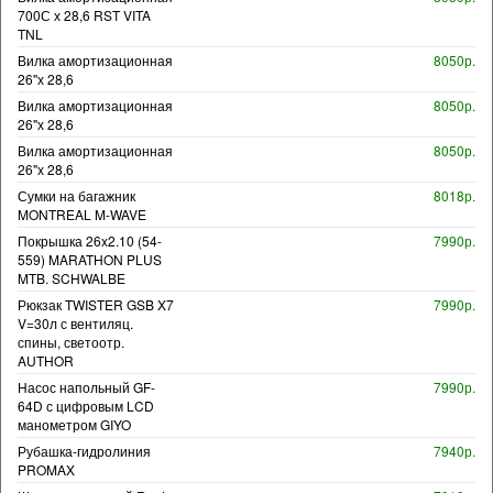
700С х 28,6 RST VITA
TNL
Вилка амортизационная
8050р.
26"х 28,6
Вилка амортизационная
8050р.
26"х 28,6
Вилка амортизационная
8050р.
26"х 28,6
Сумки на багажник
8018р.
MONTREAL M-WAVE
Покрышка 26x2.10 (54-
7990р.
559) MARATHON PLUS
MTB. SCHWALBE
Рюкзак TWISTER GSB X7
7990р.
V=30л с вентиляц.
спины, светоотр.
AUTHOR
Насос напольный GF-
7990р.
64D с цифровым LCD
манометром GIYO
Рубашка-гидролиния
7940р.
PROMAX