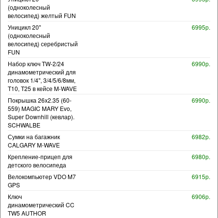
(одноколесный
велосипед) желтый FUN
Уницикл 20"
6995р.
(одноколесный
велосипед) серебристый
FUN
Набор ключ TW-2/24
6990р.
динамометрический для
головок 1/4", 3/4/5/6/8мм,
T10, T25 в кейсе M-WAVE
Покрышка 26x2.35 (60-
6990р.
559) MAGIC MARY Evo,
Super Downhill (кевлар).
SCHWALBE
Сумки на багажник
6982р.
CALGARY M-WAVE
Крепление-прицеп для
6980р.
детского велосипеда
Велокомпьютер VDO M7
6915р.
GPS
Ключ
6906р.
динамометрический CC
TW5 AUTHOR