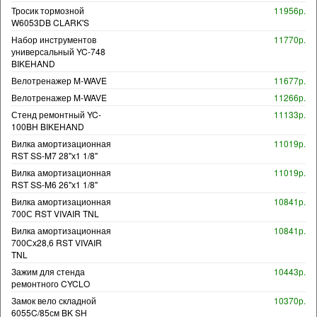
Тросик тормозной
11956р.
W6053DB CLARK'S
Набор инструментов
11770р.
универсальный YC-748
BIKEHAND
Велотренажер M-WAVE
11677р.
Велотренажер M-WAVE
11266р.
Стенд ремонтный YC-
11133р.
100BH BIKEHAND
Вилка амортизационная
11019р.
RST SS-M7 28"х1 1/8"
Вилка амортизационная
11019р.
RST SS-M6 26"х1 1/8"
Вилка амортизационная
10841р.
700С RST VIVAIR TNL
Вилка амортизационная
10841р.
700Сх28,6 RST VIVAIR
TNL
Зажим для стенда
10443р.
ремонтного CYCLO
Замок вело складной
10370р.
6055C/85см BK SH