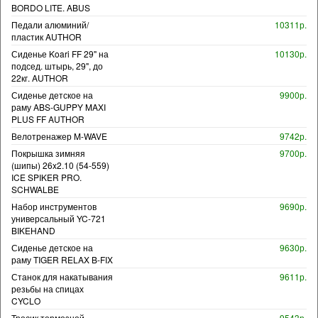
BORDO LITE. ABUS
Педали алюминий/
10311р.
пластик AUTHOR
Сиденье Koari FF 29" на
10130р.
подсед. штырь, 29", до
22кг. AUTHOR
Сиденье детское на
9900р.
раму ABS-GUPPY MAXI
PLUS FF AUTHOR
Велотренажер M-WAVE
9742р.
Покрышка зимняя
9700р.
(шипы) 26x2.10 (54-559)
ICE SPIKER PRO.
SCHWALBE
Набор инструментов
9690р.
универсальный YC-721
BIKEHAND
Сиденье детское на
9630р.
раму TIGER RELAX B-FIX
Станок для накатывания
9611р.
резьбы на спицах
CYCLO
Тросик тормозной
9543р.