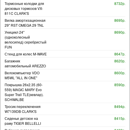
Тормозные колодки для
8732р.
дисковых тормозов VX-
811C CLARK'S
Вилка амортизационная
8695р.
29" RST OMEGA 29 TNL
Уницикл 24"
8690р.
(одноколесный
велосипед) серебристый
FUN
Стенд для колес M-WAVE
8647р.
Багажник
8620р.
автомобильный AREZZO
Велокомпьютер VDO
8600р.
M5WL "ALL IN ONE"
Покрышка 26x2.35 (60-
8590р.
559) MAGIC MARY Evo
Super Trail TLE(кевлар).
SCHWALBE
Тросик переключения
8494р.
W7139DB CLARK'S
Сиденье детское на
8415р.
раму TIGER BELLELLI