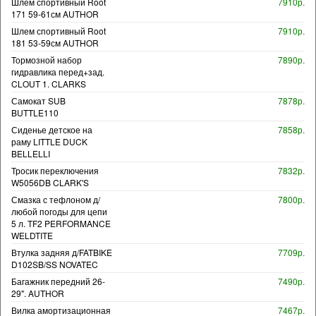
Шлем спортивный Root
7910р.
171 59-61см AUTHOR
Шлем спортивный Root
7910р.
181 53-59см AUTHOR
Тормозной набор
7890р.
гидравлика перед+зад.
CLOUT 1. CLARKS
Самокат SUB
7878р.
BUTTLE110
Сиденье детское на
7858р.
раму LITTLE DUCK
BELLELLI
Тросик переключения
7832р.
W5056DB CLARK'S
Смазка с тефлоном д/
7800р.
любой погоды для цепи
5 л. TF2 PERFORMANCE
WELDTITE
Втулка задняя д/FATBIKE
7709р.
D102SB/SS NOVATEC
Багажник передний 26-
7490р.
29". AUTHOR
Вилка амортизационная
7467р.