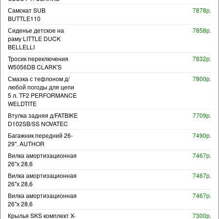
Самокат SUB
7878р.
BUTTLE110
Сиденье детское на
7858р.
раму LITTLE DUCK
BELLELLI
Тросик переключения
7832р.
W5056DB CLARK'S
Смазка с тефлоном д/
7800р.
любой погоды для цепи
5 л. TF2 PERFORMANCE
WELDTITE
Втулка задняя д/FATBIKE
7709р.
D102SB/SS NOVATEC
Багажник передний 26-
7490р.
29". AUTHOR
Вилка амортизационная
7467р.
26"х 28,6
Вилка амортизационная
7467р.
26"х 28,6
Вилка амортизационная
7467р.
26"х 28,6
Крылья SKS комплект X-
7300р.