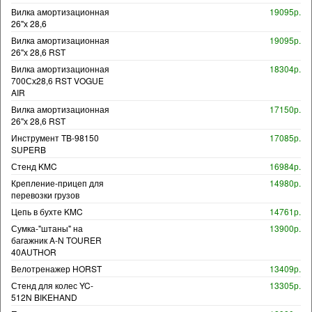
Вилка амортизационная
19095р.
26"х 28,6
Вилка амортизационная
19095р.
26"х 28,6 RST
Вилка амортизационная
18304р.
700Сх28,6 RST VOGUE
AIR
Вилка амортизационная
17150р.
26"х 28,6 RST
Инструмент TB-98150
17085р.
SUPERB
Стенд KMC
16984р.
Крепление-прицеп для
14980р.
перевозки грузов
Цепь в бухте KMC
14761р.
Сумка-"штаны" на
13900р.
багажник A-N TOURER
40AUTHOR
Велотренажер HORST
13409р.
Стенд для колес YC-
13305р.
512N BIKEHAND