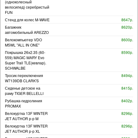
(одноколесный
велосипед) серебристый
FUN
Стенд для колес M-WAVE
8647р.
Багажник
8620р.
автомобильный AREZZO
Велокомпьютер VDO
8600р.
M5WL "ALL IN ONE"
Покрышка 26x2.35 (60-
8590р.
559) MAGIC MARY Evo
Super Trail TLE(кевлар).
SCHWALBE
Тросик переключения
8494р.
W7139DB CLARK'S
Сиденье детское на
8415р.
раму TIGER BELLELLI
Рубашка-гидролиния
8402р.
PROMAX
Велокуртка 13F WINTER
8296р.
JET AUTHOR р-р M
Велокуртка 13F WINTER
8296р.
JET AUTHOR р-р XL