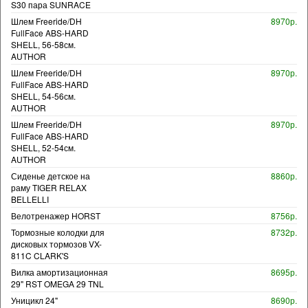
S30 пара SUNRACE
Шлем Freeride/DH
8970р.
FullFace ABS-HARD
SHELL, 56-58см.
AUTHOR
Шлем Freeride/DH
8970р.
FullFace ABS-HARD
SHELL, 54-56см.
AUTHOR
Шлем Freeride/DH
8970р.
FullFace ABS-HARD
SHELL, 52-54см.
AUTHOR
Сиденье детское на
8860р.
раму TIGER RELAX
BELLELLI
Велотренажер HORST
8756р.
Тормозные колодки для
8732р.
дисковых тормозов VX-
811C CLARK'S
Вилка амортизационная
8695р.
29" RST OMEGA 29 TNL
Уницикл 24"
8690р.