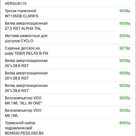
VERSUS110
Тросик тормозной
9438р.
W7136DB CLARK'S
Вилка амортизационная
9326р.
27,5 RST ALPHA TNL
Метчики ремонтные для
9294р.
шатунов CYCLO
Сиденье детское на
9279р.
раму TIGER RELAX B-FIX
Вилка амортизационная
9256р.
26"х 28,6 RST
Вилка амортизационная
9256р.
26"х 28,6 RST
Вилка амортизационная
9256р.
26"х 28,6 RST
Велокомпьютер VDO
9225р.
M6.1WL "ALL IN ONE"
Велокомпьютер VDO
9209р.
M6.1WL
Тормозной набор
8990р.
гидравлический
BDMS30.PESS.0S0.BX