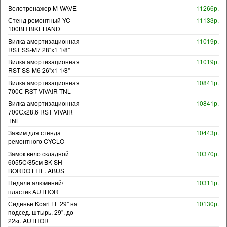
Велотренажер M-WAVE
11266р.
Стенд ремонтный YC-
11133р.
100BH BIKEHAND
Вилка амортизационная
11019р.
RST SS-M7 28"х1 1/8"
Вилка амортизационная
11019р.
RST SS-M6 26"х1 1/8"
Вилка амортизационная
10841р.
700С RST VIVAIR TNL
Вилка амортизационная
10841р.
700Сх28,6 RST VIVAIR
TNL
Зажим для стенда
10443р.
ремонтного CYCLO
Замок вело складной
10370р.
6055C/85см BK SH
BORDO LITE. ABUS
Педали алюминий/
10311р.
пластик AUTHOR
Сиденье Koari FF 29" на
10130р.
подсед. штырь, 29", до
22кг. AUTHOR