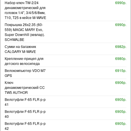
Набор ключ TW-2/24
6990р.
динамометрический для
головок 1/4", 3/4/5/6/8мм,
T10, T25 в кейсе M-WAVE
Покрышка 26x2.35 (60-
6990р.
559) MAGIC MARY Evo,
Super Downhill (кевлар).
SCHWALBE
Сумки на багажник
6982р.
CALGARY M-WAVE
Крепление-прицеп для
6980р.
детского велосипеда
Велокомпьютер VDO M7
6915р.
GPS
Ключ
6906р.
динамометрический CC
TW5 AUTHOR
Велотуфли F-65 FLR р-р
6905р.
41
Велотуфли F-65 FLR р-р
6905р.
40
Велотуфли F-65 FLR р-р
6905р.
42