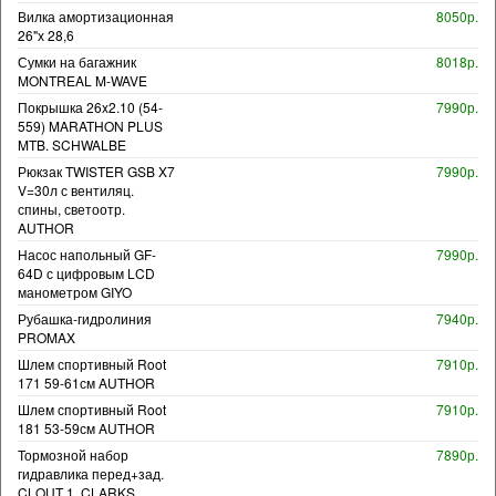
Вилка амортизационная
8050р.
26"х 28,6
Сумки на багажник
8018р.
MONTREAL M-WAVE
Покрышка 26x2.10 (54-
7990р.
559) MARATHON PLUS
MTB. SCHWALBE
Рюкзак TWISTER GSB X7
7990р.
V=30л с вентиляц.
спины, светоотр.
AUTHOR
Насос напольный GF-
7990р.
64D с цифровым LCD
манометром GIYO
Рубашка-гидролиния
7940р.
PROMAX
Шлем спортивный Root
7910р.
171 59-61см AUTHOR
Шлем спортивный Root
7910р.
181 53-59см AUTHOR
Тормозной набор
7890р.
гидравлика перед+зад.
CLOUT 1. CLARKS