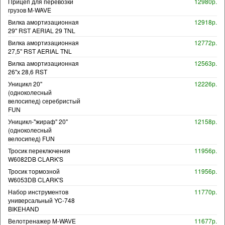
Прицеп для перевозки
12980р.
грузов M-WAVE
Вилка амортизационная
12918р.
29" RST AERIAL 29 TNL
Вилка амортизационная
12772р.
27,5" RST AERIAL TNL
Вилка амортизационная
12563р.
26"х 28,6 RST
Уницикл 20"
12226р.
(одноколесный
велосипед) серебристый
FUN
Уницикл-"жираф" 20"
12158р.
(одноколесный
велосипед) FUN
Тросик переключения
11956р.
W6082DB CLARK'S
Тросик тормозной
11956р.
W6053DB CLARK'S
Набор инструментов
11770р.
универсальный YC-748
BIKEHAND
Велотренажер M-WAVE
11677р.