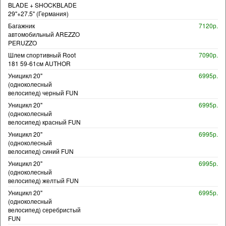
BLADE + SHOCKBLADE
29"+27.5" (Германия)
Багажник
7120р.
автомобильный AREZZO
PERUZZO
Шлем спортивный Root
7090р.
181 59-61см AUTHOR
Уницикл 20"
6995р.
(одноколесный
велосипед) черный FUN
Уницикл 20"
6995р.
(одноколесный
велосипед) красный FUN
Уницикл 20"
6995р.
(одноколесный
велосипед) синий FUN
Уницикл 20"
6995р.
(одноколесный
велосипед) желтый FUN
Уницикл 20"
6995р.
(одноколесный
велосипед) серебристый
FUN