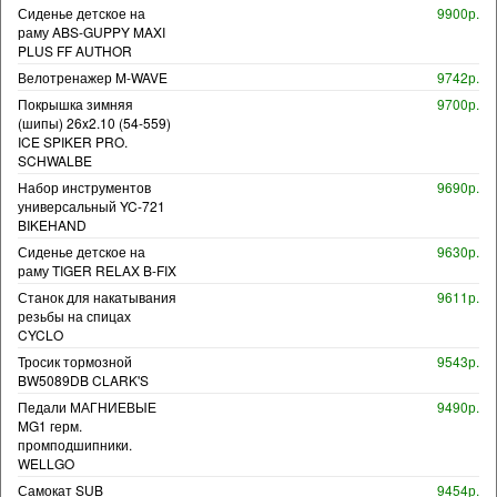
Сиденье детское на
9900р.
раму ABS-GUPPY MAXI
PLUS FF AUTHOR
Велотренажер M-WAVE
9742р.
Покрышка зимняя
9700р.
(шипы) 26x2.10 (54-559)
ICE SPIKER PRO.
SCHWALBE
Набор инструментов
9690р.
универсальный YC-721
BIKEHAND
Сиденье детское на
9630р.
раму TIGER RELAX B-FIX
Станок для накатывания
9611р.
резьбы на спицах
CYCLO
Тросик тормозной
9543р.
BW5089DB CLARK'S
Педали МАГНИЕВЫЕ
9490р.
MG1 герм.
промподшипники.
WELLGO
Самокат SUB
9454р.