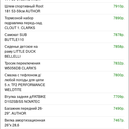
Шлем спортивный Root
7910р.
181 53-59см AUTHOR
Тормозной набор
7890р.
гидравлика перед+зад.
CLOUT 1. CLARKS
Самокат SUB
7878р.
BUTTLE110
Сиденье детское на
7858р.
раму LITTLE DUCK
BELLELLI
Тросик переключения
7832р.
W5056DB CLARK'S
Смазка с тефлоном д/
7800р.
любой погоды для цепи
5 л. TF2 PERFORMANCE
WELDTITE
Втулка задняя д/FATBIKE
7709р.
D102SB/SS NOVATEC
Багажник передний 26-
7490р.
29". AUTHOR
Вилка амортизационная
7467р.
26"х 28,6