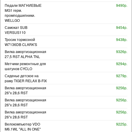
Педали МАГНИЕВЫЕ
9490р.
MG1 герм.
промподшипники.
WELLGO
Самокат SUB
9454р.
VERSUS110
Тросик тормозной
9438р.
W7136DB CLARK'S
Вилка амортизационная
9326р.
27,5 RST ALPHA TNL
Метчики ремонтные для
9294р.
шатунов CYCLO
Сиденье детское на
9279р.
раму TIGER RELAX B-FIX
Вилка амортизационная
9256р.
26"х 28,6 RST
Вилка амортизационная
9256р.
26"х 28,6 RST
Вилка амортизационная
9256р.
26"х 28,6 RST
Велокомпьютер VDO
9225р.
M6.1WL "ALL IN ONE"