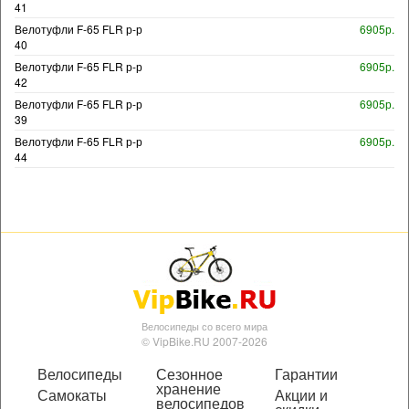
41
Велотуфли F-65 FLR р-р
6905р.
40
Велотуфли F-65 FLR р-р
6905р.
42
Велотуфли F-65 FLR р-р
6905р.
39
Велотуфли F-65 FLR р-р
6905р.
44
Велосипеды со всего мира
© VipBike.RU 2007-2026
Велосипеды
Сезонное
Гарантии
хранение
Самокаты
Акции и
велосипедов