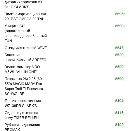
дисковых тормозов VX-
811C CLARK'S
Вилка амортизационная
8695р.
29" RST OMEGA 29 TNL
Уницикл 24"
8690р.
(одноколесный
велосипед) серебристый
FUN
Стенд для колес M-WAVE
8647р.
Багажник
8620р.
автомобильный AREZZO
Велокомпьютер VDO
8600р.
M5WL "ALL IN ONE"
Покрышка 26x2.35 (60-
8590р.
559) MAGIC MARY Evo
Super Trail TLE(кевлар).
SCHWALBE
Тросик переключения
8494р.
W7139DB CLARK'S
Сиденье детское на
8415р.
раму TIGER BELLELLI
Рубашка-гидролиния
8402р.
PROMAX