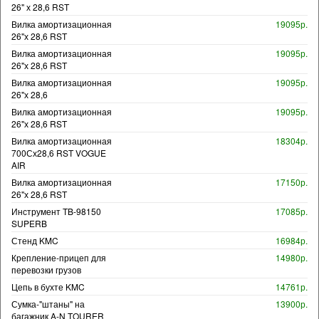
26" х 28,6 RST
Вилка амортизационная
19095р.
26"х 28,6 RST
Вилка амортизационная
19095р.
26"х 28,6 RST
Вилка амортизационная
19095р.
26"х 28,6
Вилка амортизационная
19095р.
26"х 28,6 RST
Вилка амортизационная
18304р.
700Сх28,6 RST VOGUE
AIR
Вилка амортизационная
17150р.
26"х 28,6 RST
Инструмент TB-98150
17085р.
SUPERB
Стенд KMC
16984р.
Крепление-прицеп для
14980р.
перевозки грузов
Цепь в бухте KMC
14761р.
Сумка-"штаны" на
13900р.
багажник A-N TOURER