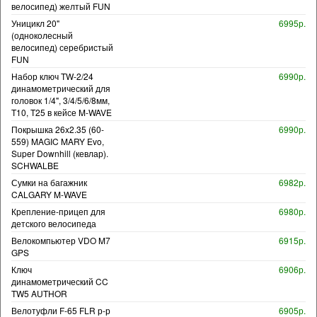
велосипед) желтый FUN
Уницикл 20"
6995р.
(одноколесный
велосипед) серебристый
FUN
Набор ключ TW-2/24
6990р.
динамометрический для
головок 1/4", 3/4/5/6/8мм,
T10, T25 в кейсе M-WAVE
Покрышка 26x2.35 (60-
6990р.
559) MAGIC MARY Evo,
Super Downhill (кевлар).
SCHWALBE
Сумки на багажник
6982р.
CALGARY M-WAVE
Крепление-прицеп для
6980р.
детского велосипеда
Велокомпьютер VDO M7
6915р.
GPS
Ключ
6906р.
динамометрический CC
TW5 AUTHOR
Велотуфли F-65 FLR р-р
6905р.