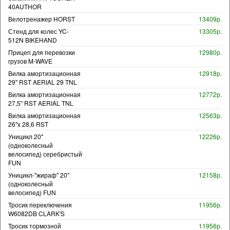
40AUTHOR
Велотренажер HORST
13409р.
Стенд для колес YC-
13305р.
512N BIKEHAND
Прицеп для перевозки
12980р.
грузов M-WAVE
Вилка амортизационная
12918р.
29" RST AERIAL 29 TNL
Вилка амортизационная
12772р.
27,5" RST AERIAL TNL
Вилка амортизационная
12563р.
26"х 28,6 RST
Уницикл 20"
12226р.
(одноколесный
велосипед) серебристый
FUN
Уницикл-"жираф" 20"
12158р.
(одноколесный
велосипед) FUN
Тросик переключения
11956р.
W6082DB CLARK'S
Тросик тормозной
11956р.