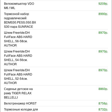
Велокомпьютер VDO
9209р.
M6.1WL
Тормозной набор
8990р.
гидравлический
BDMS30.PESS.0S0.BX
S30 пара SUNRACE
Шлем Freeride/DH
8970р.
FullFace ABS-HARD
SHELL, 56-58см.
AUTHOR
Шлем Freeride/DH
8970р.
FullFace ABS-HARD
SHELL, 54-56см.
AUTHOR
Шлем Freeride/DH
8970р.
FullFace ABS-HARD
SHELL, 52-54см.
AUTHOR
Сиденье детское на
8860р.
раму TIGER RELAX
BELLELLI
Велотренажер HORST
8756р.
Тормозные колодки для
8732р.