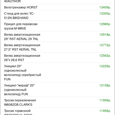
40AUTHOR
Велотренажер HORST
13409р.
Стенд для колес YC-
13305р.
512N BIKEHAND
Прицеп для перевозки
12980р.
грузов M-WAVE
Вилка амортизационная
12918р.
29" RST AERIAL 29 TNL
Вилка амортизационная
12772р.
27,5" RST AERIAL TNL
Вилка амортизационная
12563р.
26"х 28,6 RST
Уницикл 20"
12226р.
(одноколесный
велосипед) серебристый
FUN
Уницикл-"жираф" 20"
12158р.
(одноколесный
велосипед) FUN
Тросик переключения
11956р.
W6082DB CLARK'S
Тросик тормозной
11956р.
W6053DB CLARK'S