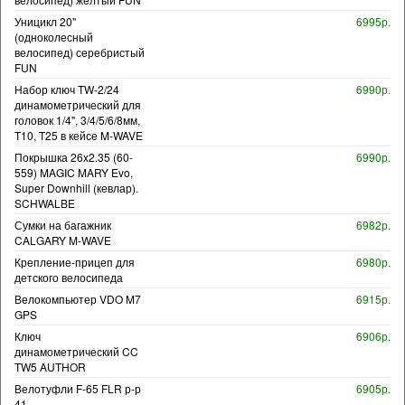
Уницикл 20"
6995р.
(одноколесный
велосипед) серебристый
FUN
Набор ключ TW-2/24
6990р.
динамометрический для
головок 1/4", 3/4/5/6/8мм,
T10, T25 в кейсе M-WAVE
Покрышка 26x2.35 (60-
6990р.
559) MAGIC MARY Evo,
Super Downhill (кевлар).
SCHWALBE
Сумки на багажник
6982р.
CALGARY M-WAVE
Крепление-прицеп для
6980р.
детского велосипеда
Велокомпьютер VDO M7
6915р.
GPS
Ключ
6906р.
динамометрический CC
TW5 AUTHOR
Велотуфли F-65 FLR р-р
6905р.
41