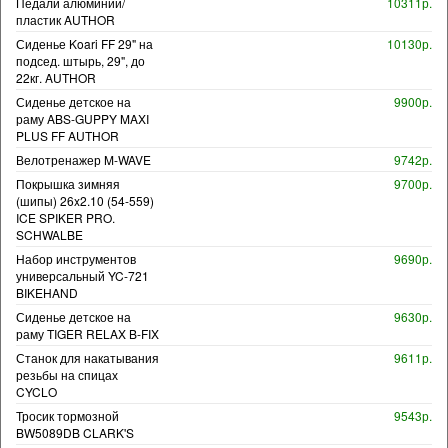
Педали алюминий/
10311р.
пластик AUTHOR
Сиденье Koari FF 29" на
10130р.
подсед. штырь, 29", до
22кг. AUTHOR
Сиденье детское на
9900р.
раму ABS-GUPPY MAXI
PLUS FF AUTHOR
Велотренажер M-WAVE
9742р.
Покрышка зимняя
9700р.
(шипы) 26x2.10 (54-559)
ICE SPIKER PRO.
SCHWALBE
Набор инструментов
9690р.
универсальный YC-721
BIKEHAND
Сиденье детское на
9630р.
раму TIGER RELAX B-FIX
Станок для накатывания
9611р.
резьбы на спицах
CYCLO
Тросик тормозной
9543р.
BW5089DB CLARK'S