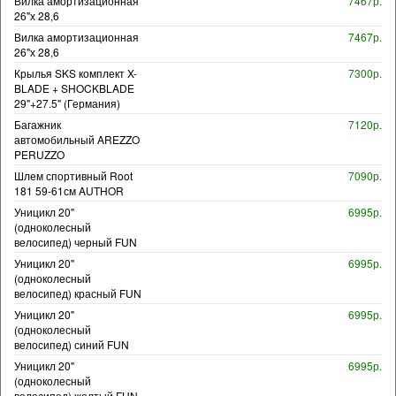
Вилка амортизационная
7467р.
26"х 28,6
Вилка амортизационная
7467р.
26"х 28,6
Крылья SKS комплект X-
7300р.
BLADE + SHOCKBLADE
29"+27.5" (Германия)
Багажник
7120р.
автомобильный AREZZO
PERUZZO
Шлем спортивный Root
7090р.
181 59-61см AUTHOR
Уницикл 20"
6995р.
(одноколесный
велосипед) черный FUN
Уницикл 20"
6995р.
(одноколесный
велосипед) красный FUN
Уницикл 20"
6995р.
(одноколесный
велосипед) синий FUN
Уницикл 20"
6995р.
(одноколесный
велосипед) желтый FUN