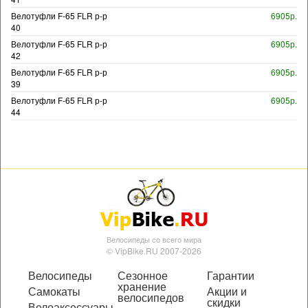
Велотуфли F-65 FLR р-р
6905р.
40
Велотуфли F-65 FLR р-р
6905р.
42
Велотуфли F-65 FLR р-р
6905р.
39
Велотуфли F-65 FLR р-р
6905р.
44
Велосипеды со всего мира
© VipBike.RU 2007-2026
Велосипеды
Сезонное
Гарантии
хранение
Самокаты
Акции и
велосипедов
скидки
Велоаксессуары