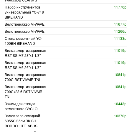
Набор инструментов
11770р.
универсальный YC-748
BIKEHAND
Велотренажер M-WAVE
11677р.
Велотренажер M-WAVE
11266р.
Стенд ремонтный YC-
11133р.
100BH BIKEHAND
Вилка амортизационная
11019р.
RST SS-M7 28"х1 1/8"
Вилка амортизационная
11019р.
RST SS-M6 26"х1 1/8"
Вилка амортизационная
10841р.
700С RST VIVAIR TNL
Вилка амортизационная
10841р.
700Сх28,6 RST VIVAIR
TNL
Зажим для стенда
10443р.
ремонтного CYCLO
Замок вело складной
10370р.
6055C/85см BK SH
BORDO LITE. ABUS