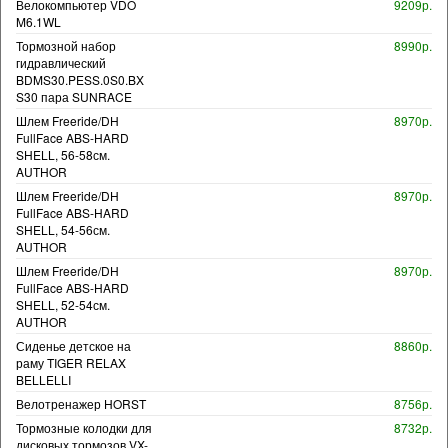
Велокомпьютер VDO
9209р.
M6.1WL
Тормозной набор
8990р.
гидравлический
BDMS30.PESS.0S0.BX
S30 пара SUNRACE
Шлем Freeride/DH
8970р.
FullFace ABS-HARD
SHELL, 56-58см.
AUTHOR
Шлем Freeride/DH
8970р.
FullFace ABS-HARD
SHELL, 54-56см.
AUTHOR
Шлем Freeride/DH
8970р.
FullFace ABS-HARD
SHELL, 52-54см.
AUTHOR
Сиденье детское на
8860р.
раму TIGER RELAX
BELLELLI
Велотренажер HORST
8756р.
Тормозные колодки для
8732р.
дисковых тормозов VX-