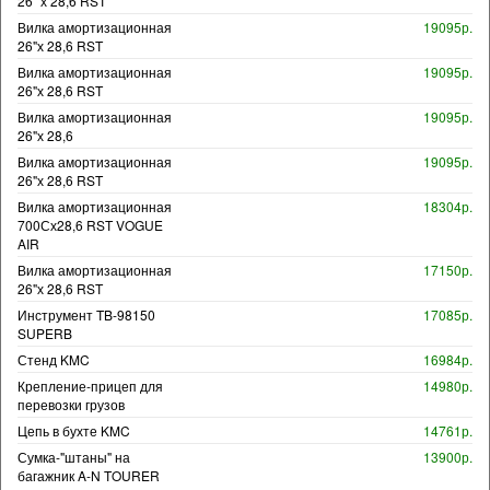
26" х 28,6 RST
Вилка амортизационная
19095р.
26"х 28,6 RST
Вилка амортизационная
19095р.
26"х 28,6 RST
Вилка амортизационная
19095р.
26"х 28,6
Вилка амортизационная
19095р.
26"х 28,6 RST
Вилка амортизационная
18304р.
700Сх28,6 RST VOGUE
AIR
Вилка амортизационная
17150р.
26"х 28,6 RST
Инструмент TB-98150
17085р.
SUPERB
Стенд KMC
16984р.
Крепление-прицеп для
14980р.
перевозки грузов
Цепь в бухте KMC
14761р.
Сумка-"штаны" на
13900р.
багажник A-N TOURER