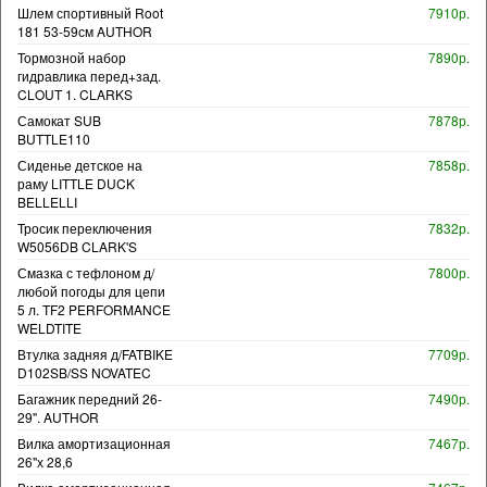
Шлем спортивный Root
7910р.
181 53-59см AUTHOR
Тормозной набор
7890р.
гидравлика перед+зад.
CLOUT 1. CLARKS
Самокат SUB
7878р.
BUTTLE110
Сиденье детское на
7858р.
раму LITTLE DUCK
BELLELLI
Тросик переключения
7832р.
W5056DB CLARK'S
Смазка с тефлоном д/
7800р.
любой погоды для цепи
5 л. TF2 PERFORMANCE
WELDTITE
Втулка задняя д/FATBIKE
7709р.
D102SB/SS NOVATEC
Багажник передний 26-
7490р.
29". AUTHOR
Вилка амортизационная
7467р.
26"х 28,6