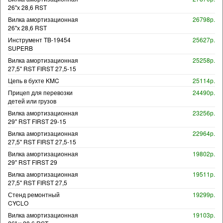
26"х 28,6 RST
Вилка амортизационная
26798р.
26"х 28,6 RST
Инструмент TB-19454
25627р.
SUPERB
Вилка амортизационная
25258р.
27,5" RST FIRST 27,5-15
Цепь в бухте KMC
25114р.
Прицеп для перевозки
24490р.
детей или грузов
Вилка амортизационная
23256р.
29" RST FIRST 29-15
Вилка амортизационная
22964р.
27,5" RST FIRST 27,5-15
Вилка амортизационная
19802р.
29" RST FIRST 29
Вилка амортизационная
19511р.
27,5" RST FIRST 27,5
Стенд ремонтный
19299р.
CYCLO
Вилка амортизационная
19103р.