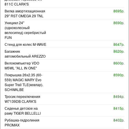
811C CLARK'S
Вилка амортизационная
8695р.
29" RST OMEGA 29 TNL
Уницикл 24"
8690р.
(одноколесный
велосипед) серебристый
FUN
Стенд для колес M-WAVE
8647р.
Багажник
8620р.
автомобильный AREZZO
Велокомпьютер VDO
8600р.
M5WL "ALL IN ONE"
Покрышка 26x2.35 (60-
8590р.
559) MAGIC MARY Evo
Super Trail TLE(кевлар).
SCHWALBE
Тросик переключения
8494р.
W7139DB CLARK'S
Сиденье детское на
8415р.
раму TIGER BELLELLI
Рубашка-гидролиния
8402р.
PROMAX