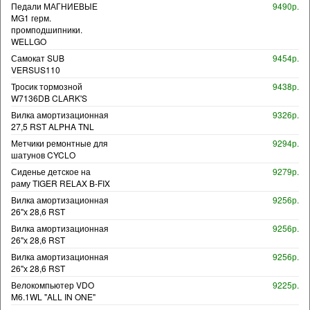
Педали МАГНИЕВЫЕ
9490р.
MG1 герм.
промподшипники.
WELLGO
Самокат SUB
9454р.
VERSUS110
Тросик тормозной
9438р.
W7136DB CLARK'S
Вилка амортизационная
9326р.
27,5 RST ALPHA TNL
Метчики ремонтные для
9294р.
шатунов CYCLO
Сиденье детское на
9279р.
раму TIGER RELAX B-FIX
Вилка амортизационная
9256р.
26"х 28,6 RST
Вилка амортизационная
9256р.
26"х 28,6 RST
Вилка амортизационная
9256р.
26"х 28,6 RST
Велокомпьютер VDO
9225р.
M6.1WL "ALL IN ONE"