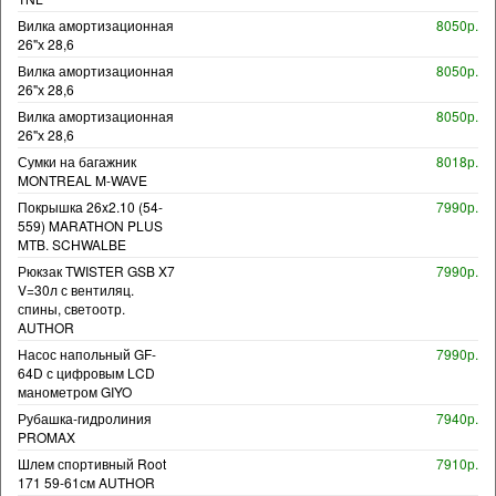
Вилка амортизационная
8050р.
26"х 28,6
Вилка амортизационная
8050р.
26"х 28,6
Вилка амортизационная
8050р.
26"х 28,6
Сумки на багажник
8018р.
MONTREAL M-WAVE
Покрышка 26x2.10 (54-
7990р.
559) MARATHON PLUS
MTB. SCHWALBE
Рюкзак TWISTER GSB X7
7990р.
V=30л с вентиляц.
спины, светоотр.
AUTHOR
Насос напольный GF-
7990р.
64D с цифровым LCD
манометром GIYO
Рубашка-гидролиния
7940р.
PROMAX
Шлем спортивный Root
7910р.
171 59-61см AUTHOR