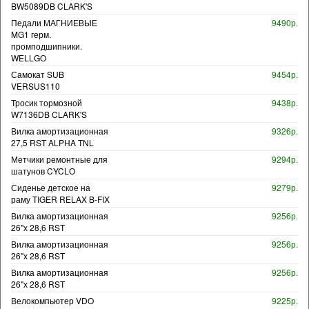
BW5089DB CLARK'S
Педали МАГНИЕВЫЕ
9490р.
MG1 герм.
промподшипники.
WELLGO
Самокат SUB
9454р.
VERSUS110
Тросик тормозной
9438р.
W7136DB CLARK'S
Вилка амортизационная
9326р.
27,5 RST ALPHA TNL
Метчики ремонтные для
9294р.
шатунов CYCLO
Сиденье детское на
9279р.
раму TIGER RELAX B-FIX
Вилка амортизационная
9256р.
26"х 28,6 RST
Вилка амортизационная
9256р.
26"х 28,6 RST
Вилка амортизационная
9256р.
26"х 28,6 RST
Велокомпьютер VDO
9225р.