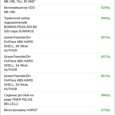
M6.1WL "ALL IN ONE"
Велокомпьютер VDO
9209р.
M6.1WL
Тормозной набор
8990р.
гидравлический
BDMS30.PESS.0S0.BX
S30 пара SUNRACE
Шлем Freeride/DH
8970р.
FullFace ABS-HARD
SHELL, 56-58см.
AUTHOR
Шлем Freeride/DH
8970р.
FullFace ABS-HARD
SHELL, 54-56см.
AUTHOR
Шлем Freeride/DH
8970р.
FullFace ABS-HARD
SHELL, 52-54см.
AUTHOR
Сиденье детское на
8860р.
раму TIGER RELAX
BELLELLI
Велотренажер HORST
8756р.