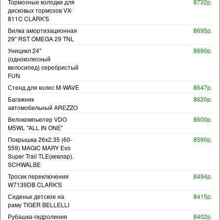
Тормозные колодки для
8732р.
дисковых тормозов VX-
811C CLARK'S
Вилка амортизационная
8695р.
29" RST OMEGA 29 TNL
Уницикл 24"
8690р.
(одноколесный
велосипед) серебристый
FUN
Стенд для колес M-WAVE
8647р.
Багажник
8620р.
автомобильный AREZZO
Велокомпьютер VDO
8600р.
M5WL "ALL IN ONE"
Покрышка 26x2.35 (60-
8590р.
559) MAGIC MARY Evo
Super Trail TLE(кевлар).
SCHWALBE
Тросик переключения
8494р.
W7139DB CLARK'S
Сиденье детское на
8415р.
раму TIGER BELLELLI
Рубашка-гидролиния
8402р.