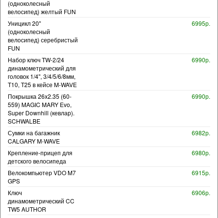
(одноколесный
велосипед) желтый FUN
Уницикл 20"
6995р.
(одноколесный
велосипед) серебристый
FUN
Набор ключ TW-2/24
6990р.
динамометрический для
головок 1/4", 3/4/5/6/8мм,
T10, T25 в кейсе M-WAVE
Покрышка 26x2.35 (60-
6990р.
559) MAGIC MARY Evo,
Super Downhill (кевлар).
SCHWALBE
Сумки на багажник
6982р.
CALGARY M-WAVE
Крепление-прицеп для
6980р.
детского велосипеда
Велокомпьютер VDO M7
6915р.
GPS
Ключ
6906р.
динамометрический CC
TW5 AUTHOR