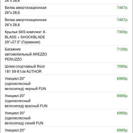
26"х 28,6
Вилка амортизационная
7467р.
26"х 28,6
Вилка амортизационная
7467р.
26"х 28,6
Крылья SKS комплект X-
7300р.
BLADE + SHOCKBLADE
29"+27.5" (Германия)
Багажник
7120р.
автомобильный AREZZO
PERUZZO
Шлем спортивный Root
7090р.
181 59-61см AUTHOR
Уницикл 20"
6995р.
(одноколесный
велосипед) черный FUN
Уницикл 20"
6995р.
(одноколесный
велосипед) красный FUN
Уницикл 20"
6995р.
(одноколесный
велосипед) синий FUN
Уницикл 20"
6995р.