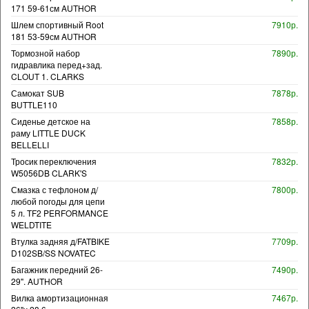
171 59-61см AUTHOR
Шлем спортивный Root
7910р.
181 53-59см AUTHOR
Тормозной набор
7890р.
гидравлика перед+зад.
CLOUT 1. CLARKS
Самокат SUB
7878р.
BUTTLE110
Сиденье детское на
7858р.
раму LITTLE DUCK
BELLELLI
Тросик переключения
7832р.
W5056DB CLARK'S
Смазка с тефлоном д/
7800р.
любой погоды для цепи
5 л. TF2 PERFORMANCE
WELDTITE
Втулка задняя д/FATBIKE
7709р.
D102SB/SS NOVATEC
Багажник передний 26-
7490р.
29". AUTHOR
Вилка амортизационная
7467р.