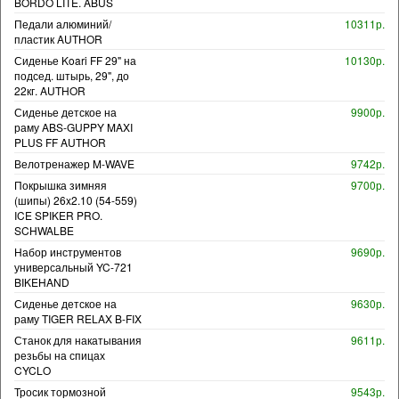
BORDO LITE. ABUS
Педали алюминий/
10311р.
пластик AUTHOR
Сиденье Koari FF 29" на
10130р.
подсед. штырь, 29", до
22кг. AUTHOR
Сиденье детское на
9900р.
раму ABS-GUPPY MAXI
PLUS FF AUTHOR
Велотренажер M-WAVE
9742р.
Покрышка зимняя
9700р.
(шипы) 26x2.10 (54-559)
ICE SPIKER PRO.
SCHWALBE
Набор инструментов
9690р.
универсальный YC-721
BIKEHAND
Сиденье детское на
9630р.
раму TIGER RELAX B-FIX
Станок для накатывания
9611р.
резьбы на спицах
CYCLO
Тросик тормозной
9543р.