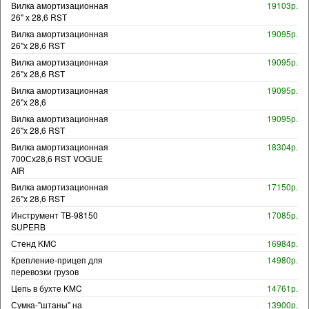
Вилка амортизационная
19103р.
26" х 28,6 RST
Вилка амортизационная
19095р.
26"х 28,6 RST
Вилка амортизационная
19095р.
26"х 28,6 RST
Вилка амортизационная
19095р.
26"х 28,6
Вилка амортизационная
19095р.
26"х 28,6 RST
Вилка амортизационная
18304р.
700Сх28,6 RST VOGUE
AIR
Вилка амортизационная
17150р.
26"х 28,6 RST
Инструмент TB-98150
17085р.
SUPERB
Стенд KMC
16984р.
Крепление-прицеп для
14980р.
перевозки грузов
Цепь в бухте KMC
14761р.
Сумка-"штаны" на
13900р.