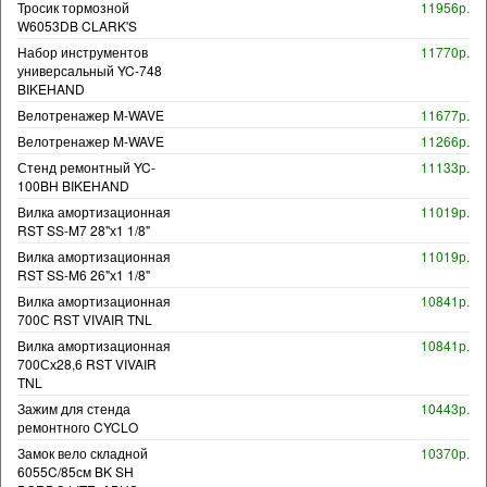
Тросик тормозной
11956р.
W6053DB CLARK'S
Набор инструментов
11770р.
универсальный YC-748
BIKEHAND
Велотренажер M-WAVE
11677р.
Велотренажер M-WAVE
11266р.
Стенд ремонтный YC-
11133р.
100BH BIKEHAND
Вилка амортизационная
11019р.
RST SS-M7 28"х1 1/8"
Вилка амортизационная
11019р.
RST SS-M6 26"х1 1/8"
Вилка амортизационная
10841р.
700С RST VIVAIR TNL
Вилка амортизационная
10841р.
700Сх28,6 RST VIVAIR
TNL
Зажим для стенда
10443р.
ремонтного CYCLO
Замок вело складной
10370р.
6055C/85см BK SH