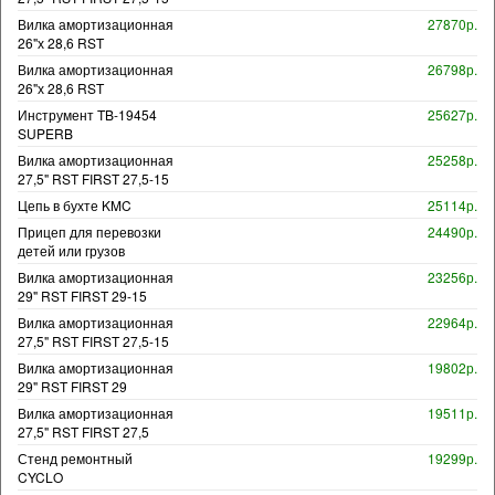
Вилка амортизационная
27870р.
26"х 28,6 RST
Вилка амортизационная
26798р.
26"х 28,6 RST
Инструмент TB-19454
25627р.
SUPERB
Вилка амортизационная
25258р.
27,5" RST FIRST 27,5-15
Цепь в бухте KMC
25114р.
Прицеп для перевозки
24490р.
детей или грузов
Вилка амортизационная
23256р.
29" RST FIRST 29-15
Вилка амортизационная
22964р.
27,5" RST FIRST 27,5-15
Вилка амортизационная
19802р.
29" RST FIRST 29
Вилка амортизационная
19511р.
27,5" RST FIRST 27,5
Стенд ремонтный
19299р.
CYCLO