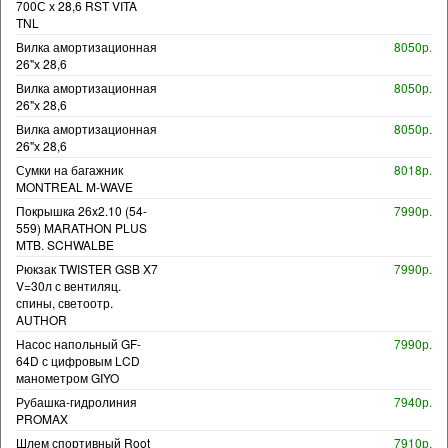
700С х 28,6 RST VITA
TNL
Вилка амортизационная
8050р.
26"х 28,6
Вилка амортизационная
8050р.
26"х 28,6
Вилка амортизационная
8050р.
26"х 28,6
Сумки на багажник
8018р.
MONTREAL M-WAVE
Покрышка 26x2.10 (54-
7990р.
559) MARATHON PLUS
MTB. SCHWALBE
Рюкзак TWISTER GSB X7
7990р.
V=30л с вентиляц.
спины, светоотр.
AUTHOR
Насос напольный GF-
7990р.
64D с цифровым LCD
манометром GIYO
Рубашка-гидролиния
7940р.
PROMAX
Шлем спортивный Root
7910р.