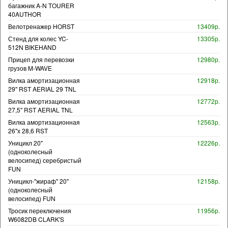
багажник A-N TOURER
40AUTHOR
Велотренажер HORST
13409р.
Стенд для колес YC-
13305р.
512N BIKEHAND
Прицеп для перевозки
12980р.
грузов M-WAVE
Вилка амортизационная
12918р.
29" RST AERIAL 29 TNL
Вилка амортизационная
12772р.
27,5" RST AERIAL TNL
Вилка амортизационная
12563р.
26"х 28,6 RST
Уницикл 20"
12226р.
(одноколесный
велосипед) серебристый
FUN
Уницикл-"жираф" 20"
12158р.
(одноколесный
велосипед) FUN
Тросик переключения
11956р.
W6082DB CLARK'S