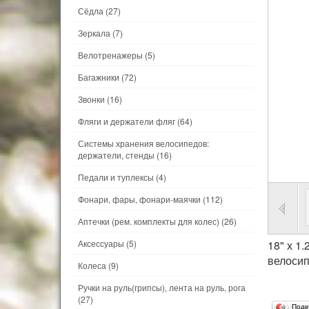
Сёдла
(27)
Зеркала
(7)
Велотренажеры
(5)
Багажники
(72)
Звонки
(16)
Фляги и держатели фляг
(64)
Системы хранения велосипедов:
держатели, стенды
(16)
Педали и туплексы
(4)
Фонари, фары, фонари-маячки
(112)
Аптечки (рем. комплекты для колес)
(26)
Аксессуары
(5)
18" х 1
велосип
Колеса
(9)
Ручки на руль(грипсы), лента на руль, рога
(27)
Поде