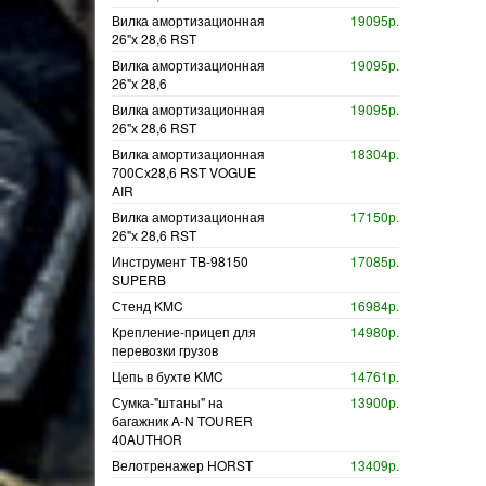
Вилка амортизационная
19095р.
26"х 28,6 RST
Вилка амортизационная
19095р.
26"х 28,6
Вилка амортизационная
19095р.
26"х 28,6 RST
Вилка амортизационная
18304р.
700Сх28,6 RST VOGUE
AIR
Вилка амортизационная
17150р.
26"х 28,6 RST
Инструмент TB-98150
17085р.
SUPERB
Стенд KMC
16984р.
Крепление-прицеп для
14980р.
перевозки грузов
Цепь в бухте KMC
14761р.
Сумка-"штаны" на
13900р.
багажник A-N TOURER
40AUTHOR
Велотренажер HORST
13409р.