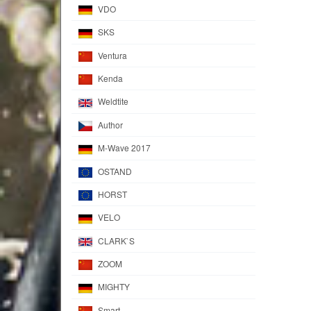
VDO
SKS
Ventura
Kenda
Weldtite
Author
M-Wave 2017
OSTAND
HORST
VELO
CLARK`S
ZOOM
MIGHTY
Smart