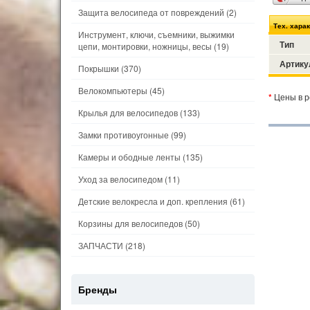
Защита велосипеда от повреждений
(2)
Тех. хара
Инструмент, ключи, съемники, выжимки
Тип
цепи, монтировки, ножницы, весы
(19)
Артику
Покрышки
(370)
Велокомпьютеры
(45)
*
Цены в р
Крылья для велосипедов
(133)
Замки противоугонные
(99)
Камеры и ободные ленты
(135)
Уход за велосипедом
(11)
Детские велокресла и доп. крепления
(61)
Корзины для велосипедов
(50)
ЗАПЧАСТИ
(218)
Бренды