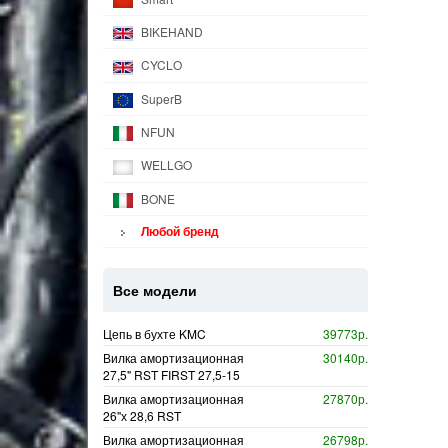
BIKEHAND
CYCLO
SuperB
NFUN
WELLGO
BONE
Любой бренд
Все модели
Цепь в бухте KMC
39773р.
Вилка амортизационная
30140р.
27,5" RST FIRST 27,5-15
Вилка амортизационная
27870р.
26"х 28,6 RST
Вилка амортизационная
26798р.