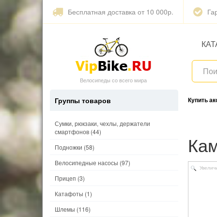
Бесплатная доставка от 10 000р.
Га
КАТ
Велосипеды со всего мира
Группы товаров
Купить а
Сумки, рюкзаки, чехлы, держатели
смартфонов
(44)
Ка
Подножки
(58)
Велосипедные насосы
(97)
Увелич
Прицеп
(3)
Катафоты
(1)
Шлемы
(116)