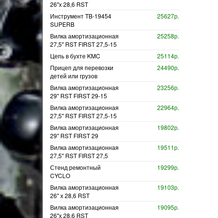
26"х 28,6 RST
Инструмент TB-19454
25627р.
SUPERB
Вилка амортизационная
25258р.
27,5" RST FIRST 27,5-15
Цепь в бухте KMC
25114р.
Прицеп для перевозки
24490р.
детей или грузов
Вилка амортизационная
23256р.
29" RST FIRST 29-15
Вилка амортизационная
22964р.
27,5" RST FIRST 27,5-15
Вилка амортизационная
19802р.
29" RST FIRST 29
Вилка амортизационная
19511р.
27,5" RST FIRST 27,5
Стенд ремонтный
19299р.
CYCLO
Вилка амортизационная
19103р.
26" х 28,6 RST
Вилка амортизационная
19095р.
26"х 28,6 RST