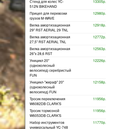
Стенд для колес YC-
13305р.
512N BIKEHAND
Прицеп для перевозки
12980р.
грузов M-WAVE
Вилка амортизационная
12918р.
29" RST AERIAL 29 TNL
Вилка амортизационная
12772р.
27,5" RST AERIAL TNL
Вилка амортизационная
12563р.
26"х 28,6 RST
Уницикл 20"
12226р.
(одноколесный
велосипед) серебристый
FUN
Уницикл-"жираф" 20"
12158р.
(одноколесный
велосипед) FUN
Тросик переключения
11956р.
W6082DB CLARK'S
Тросик тормозной
11956р.
W6053DB CLARK'S
Набор инструментов
11770р.
универсальный YC-748