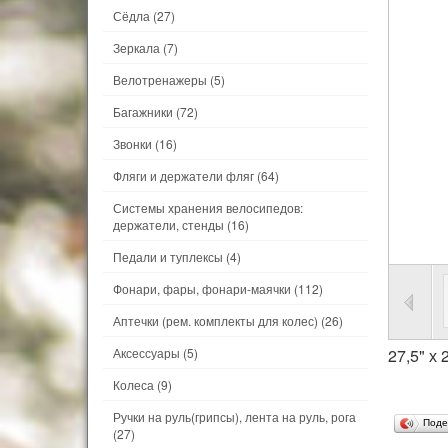
Сёдла
(27)
Зеркала
(7)
Велотренажеры
(5)
Багажники
(72)
Звонки
(16)
Фляги и держатели фляг
(64)
Системы хранения велосипедов:
держатели, стенды
(16)
Педали и туплексы
(4)
Фонари, фары, фонари-маячки
(112)
Аптечки (рем. комплекты для колес)
(26)
Аксессуары
(5)
27,5" х
Колеса
(9)
Ручки на руль(грипсы), лента на руль, рога
Поде
(27)