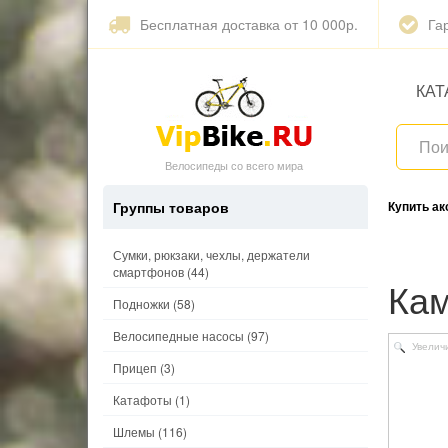
Бесплатная доставка от 10 000р.
Га
КАТ
Велосипеды со всего мира
Группы товаров
Купить а
Сумки, рюкзаки, чехлы, держатели
смартфонов
(44)
Ка
Подножки
(58)
Велосипедные насосы
(97)
Увелич
Прицеп
(3)
Катафоты
(1)
Шлемы
(116)