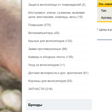
Тех. хара
Защита велосипеда от повреждений
(2)
Тип
Инструмент, ключи, съемники, выжимки
цепи, монтировки, ножницы, весы
(19)
Артику
Покрышки
(370)
*
Цены в р
Велокомпьютеры
(45)
Крылья для велосипедов
(133)
Замки противоугонные
(99)
Камеры и ободные ленты
(135)
Уход за велосипедом
(11)
Детские велокресла и доп. крепления
(61)
Корзины для велосипедов
(50)
ЗАПЧАСТИ
(218)
Бренды