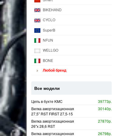
BIKEHAND
CYCLO
SuperB
NFUN
WELLGO
BONE
Любой бренд
Все модели
Цепь в бухте KMC
39773р.
Вилка амортизационная
30140р.
27,5" RST FIRST 27,5-15
Вилка амортизационная
27870р.
26"х 28,6 RST
Вилка амортизационная
26798р.