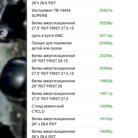
26"х 28,6 RST
Инструмент TB-19454
25627р.
SUPERB
Вилка амортизационная
25258р.
27,5" RST FIRST 27,5-15
Цепь в бухте KMC
25114р.
Прицеп для перевозки
24490р.
детей или грузов
Вилка амортизационная
23256р.
29" RST FIRST 29-15
Вилка амортизационная
22964р.
27,5" RST FIRST 27,5-15
Вилка амортизационная
19802р.
29" RST FIRST 29
Вилка амортизационная
19511р.
27,5" RST FIRST 27,5
Стенд ремонтный
19299р.
CYCLO
Вилка амортизационная
19103р.
26" х 28,6 RST
Вилка амортизационная
19095р.
26"х 28,6 RST