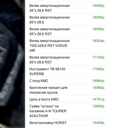
Вилка амортизационная
19095р.
26"х 28,6 RST
Вилка амортизационная
19095р.
26"х 28,6
Вилка амортизационная
19095р.
26"х 28,6 RST
Вилка амортизационная
18304р.
700Сх28,6 RST VOGUE
AIR
Вилка амортизационная
17150р.
26"х 28,6 RST
Инструмент TB-98150
17085р.
SUPERB
Стенд KMC
16984р.
Крепление-прицеп для
14980р.
перевозки грузов
Цепь в бухте KMC
14761р.
Сумка-"штаны" на
13900р.
багажник A-N TOURER
40AUTHOR
Велотренажер HORST
13409р.