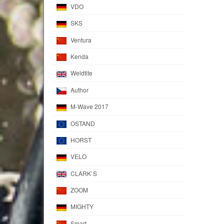
VDO
SKS
Ventura
Kenda
Weldtite
Author
M-Wave 2017
OSTAND
HORST
VELO
CLARK`S
ZOOM
MIGHTY
Smart