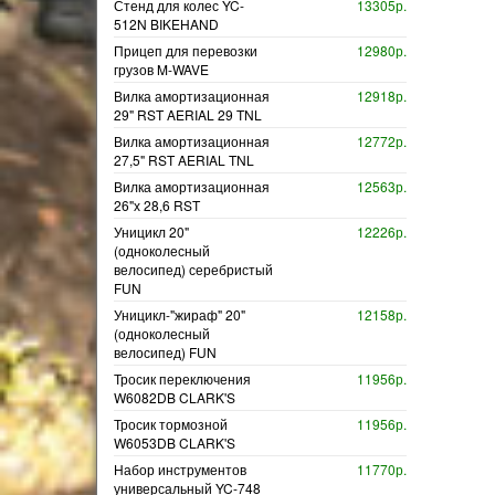
Стенд для колес YC-
13305р.
512N BIKEHAND
Прицеп для перевозки
12980р.
грузов M-WAVE
Вилка амортизационная
12918р.
29" RST AERIAL 29 TNL
Вилка амортизационная
12772р.
27,5" RST AERIAL TNL
Вилка амортизационная
12563р.
26"х 28,6 RST
Уницикл 20"
12226р.
(одноколесный
велосипед) серебристый
FUN
Уницикл-"жираф" 20"
12158р.
(одноколесный
велосипед) FUN
Тросик переключения
11956р.
W6082DB CLARK'S
Тросик тормозной
11956р.
W6053DB CLARK'S
Набор инструментов
11770р.
универсальный YC-748