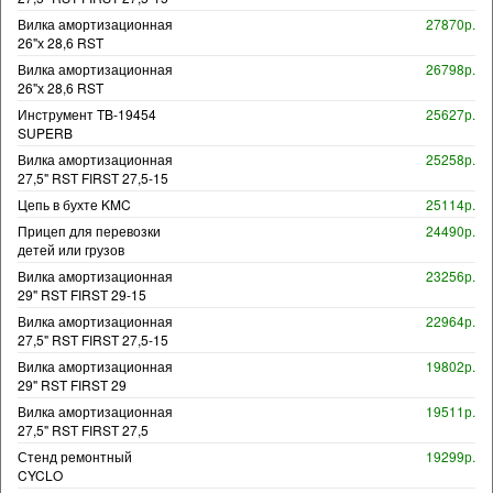
Вилка амортизационная
27870р.
26"х 28,6 RST
Вилка амортизационная
26798р.
26"х 28,6 RST
Инструмент TB-19454
25627р.
SUPERB
Вилка амортизационная
25258р.
27,5" RST FIRST 27,5-15
Цепь в бухте KMC
25114р.
Прицеп для перевозки
24490р.
детей или грузов
Вилка амортизационная
23256р.
29" RST FIRST 29-15
Вилка амортизационная
22964р.
27,5" RST FIRST 27,5-15
Вилка амортизационная
19802р.
29" RST FIRST 29
Вилка амортизационная
19511р.
27,5" RST FIRST 27,5
Стенд ремонтный
19299р.
CYCLO