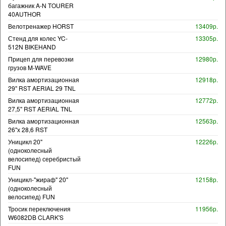
багажник A-N TOURER
40AUTHOR
Велотренажер HORST
13409р.
Стенд для колес YC-
13305р.
512N BIKEHAND
Прицеп для перевозки
12980р.
грузов M-WAVE
Вилка амортизационная
12918р.
29" RST AERIAL 29 TNL
Вилка амортизационная
12772р.
27,5" RST AERIAL TNL
Вилка амортизационная
12563р.
26"х 28,6 RST
Уницикл 20"
12226р.
(одноколесный
велосипед) серебристый
FUN
Уницикл-"жираф" 20"
12158р.
(одноколесный
велосипед) FUN
Тросик переключения
11956р.
W6082DB CLARK'S