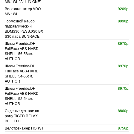
M6.1WL "ALL IN ONE"
Велокомпьютер VDO
9209р.
M6.1WL
Тормозной набор
8990р.
гидравлический
BDMS30.PESS.0S0.BX
S30 пара SUNRACE
Шлем Freeride/DH
8970р.
FullFace ABS-HARD
SHELL, 56-58см.
AUTHOR
Шлем Freeride/DH
8970р.
FullFace ABS-HARD
SHELL, 54-56см.
AUTHOR
Шлем Freeride/DH
8970р.
FullFace ABS-HARD
SHELL, 52-54см.
AUTHOR
Сиденье детское на
8860р.
раму TIGER RELAX
BELLELLI
Велотренажер HORST
8756р.