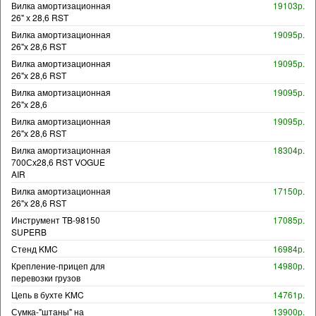
Вилка амортизационная
19103р.
26" х 28,6 RST
Вилка амортизационная
19095р.
26"х 28,6 RST
Вилка амортизационная
19095р.
26"х 28,6 RST
Вилка амортизационная
19095р.
26"х 28,6
Вилка амортизационная
19095р.
26"х 28,6 RST
Вилка амортизационная
18304р.
700Сх28,6 RST VOGUE
AIR
Вилка амортизационная
17150р.
26"х 28,6 RST
Инструмент TB-98150
17085р.
SUPERB
Стенд KMC
16984р.
Крепление-прицеп для
14980р.
перевозки грузов
Цепь в бухте KMC
14761р.
Сумка-"штаны" на
13900р.