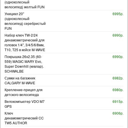
(одноколесный
велосипед) желтый FUN
Уницикл 20"
6995р.
(одноколесный
велосипед) серебристый
FUN
Набор ключ TW-2/24
6990р.
динамометрический для
головок 1/4", 3/4/5/6/8мм,
T10, T25 в кейсе M-WAVE
Покрышка 26x2.35 (60-
6990р.
559) MAGIC MARY Evo,
Super Downhill (кевлар).
SCHWALBE
Сумки на багажник
6982р.
CALGARY M-WAVE
Крепление-прицеп для
6980р.
детского велосипеда
Велокомпьютер VDO M7
6915р.
GPS
Ключ
6906р.
динамометрический CC
TW5 AUTHOR