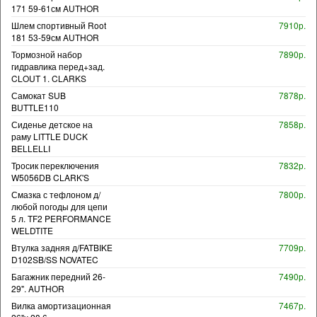
171 59-61см AUTHOR
Шлем спортивный Root
7910р.
181 53-59см AUTHOR
Тормозной набор
7890р.
гидравлика перед+зад.
CLOUT 1. CLARKS
Самокат SUB
7878р.
BUTTLE110
Сиденье детское на
7858р.
раму LITTLE DUCK
BELLELLI
Тросик переключения
7832р.
W5056DB CLARK'S
Смазка с тефлоном д/
7800р.
любой погоды для цепи
5 л. TF2 PERFORMANCE
WELDTITE
Втулка задняя д/FATBIKE
7709р.
D102SB/SS NOVATEC
Багажник передний 26-
7490р.
29". AUTHOR
Вилка амортизационная
7467р.