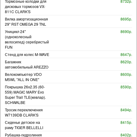
Тормозные колодки для
8732р.
дисковых тормозов VX-
811C CLARK'S
Вилка амортизационная
8695р.
29" RST OMEGA 29 TNL
Уницикл 24"
8690р.
(одноколесный
велосипед) серебристый
FUN
Стенд для колес M-WAVE
8647р.
Багажник
8620р.
автомобильный AREZZO
Велокомпьютер VDO
8600р.
M5WL "ALL IN ONE"
Покрышка 26x2.35 (60-
8590р.
559) MAGIC MARY Evo
Super Trail TLE(кевлар).
SCHWALBE
Тросик переключения
8494р.
W7139DB CLARK'S
Сиденье детское на
8415р.
раму TIGER BELLELLI
Рубашка-гидролиния
8402р.