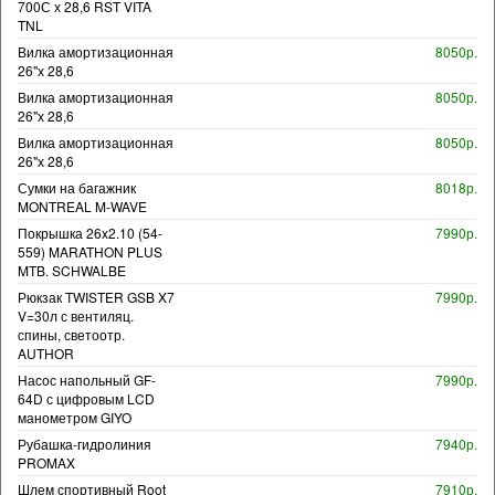
700С х 28,6 RST VITA
TNL
Вилка амортизационная
8050р.
26"х 28,6
Вилка амортизационная
8050р.
26"х 28,6
Вилка амортизационная
8050р.
26"х 28,6
Сумки на багажник
8018р.
MONTREAL M-WAVE
Покрышка 26x2.10 (54-
7990р.
559) MARATHON PLUS
MTB. SCHWALBE
Рюкзак TWISTER GSB X7
7990р.
V=30л с вентиляц.
спины, светоотр.
AUTHOR
Насос напольный GF-
7990р.
64D с цифровым LCD
манометром GIYO
Рубашка-гидролиния
7940р.
PROMAX
Шлем спортивный Root
7910р.