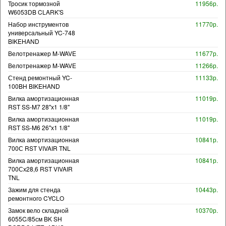
Тросик тормозной
11956р.
W6053DB CLARK'S
Набор инструментов
11770р.
универсальный YC-748
BIKEHAND
Велотренажер M-WAVE
11677р.
Велотренажер M-WAVE
11266р.
Стенд ремонтный YC-
11133р.
100BH BIKEHAND
Вилка амортизационная
11019р.
RST SS-M7 28"х1 1/8"
Вилка амортизационная
11019р.
RST SS-M6 26"х1 1/8"
Вилка амортизационная
10841р.
700С RST VIVAIR TNL
Вилка амортизационная
10841р.
700Сх28,6 RST VIVAIR
TNL
Зажим для стенда
10443р.
ремонтного CYCLO
Замок вело складной
10370р.
6055C/85см BK SH