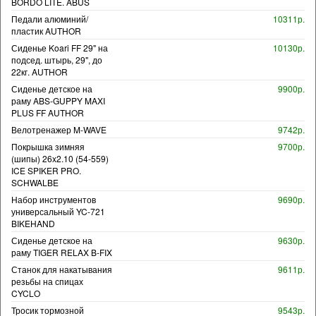
BORDO LITE. ABUS
Педали алюминий/
10311р.
пластик AUTHOR
Сиденье Koari FF 29" на
10130р.
подсед. штырь, 29", до
22кг. AUTHOR
Сиденье детское на
9900р.
раму ABS-GUPPY MAXI
PLUS FF AUTHOR
Велотренажер M-WAVE
9742р.
Покрышка зимняя
9700р.
(шипы) 26x2.10 (54-559)
ICE SPIKER PRO.
SCHWALBE
Набор инструментов
9690р.
универсальный YC-721
BIKEHAND
Сиденье детское на
9630р.
раму TIGER RELAX B-FIX
Станок для накатывания
9611р.
резьбы на спицах
CYCLO
Тросик тормозной
9543р.