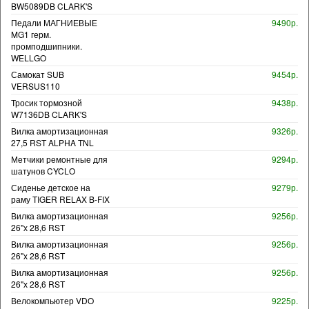
BW5089DB CLARK'S
Педали МАГНИЕВЫЕ
9490р.
MG1 герм.
промподшипники.
WELLGO
Самокат SUB
9454р.
VERSUS110
Тросик тормозной
9438р.
W7136DB CLARK'S
Вилка амортизационная
9326р.
27,5 RST ALPHA TNL
Метчики ремонтные для
9294р.
шатунов CYCLO
Сиденье детское на
9279р.
раму TIGER RELAX B-FIX
Вилка амортизационная
9256р.
26"х 28,6 RST
Вилка амортизационная
9256р.
26"х 28,6 RST
Вилка амортизационная
9256р.
26"х 28,6 RST
Велокомпьютер VDO
9225р.